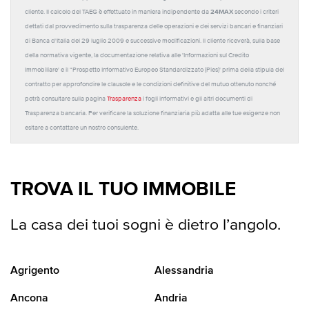
24MAX
cliente. Il calcolo del TAEG è effettuato in maniera indipendente da
secondo i criteri
dettati dal provvedimento sulla trasparenza delle operazioni e dei servizi bancari e finanziari
di Banca d'Italia del 29 luglio 2009 e successive modificazioni. Il cliente riceverà, sulla base
della normativa vigente, la documentazione relativa alle 'Informazioni sul Credito
Immobiliare' e il “Prospetto Informativo Europeo Standardizzato (Pies)' prima della stipula del
contratto per approfondire le clausole e le condizioni definitive del mutuo ottenuto nonché
potrà consultare sulla pagina
Trasparenza
i fogli informativi e gli altri documenti di
Trasparenza bancaria. Per verificare la soluzione finanziaria più adatta alle tue esigenze non
esitare a contattare un nostro consulente.
TROVA IL TUO IMMOBILE
La casa dei tuoi sogni è dietro l’angolo.
Agrigento
Alessandria
Ancona
Andria