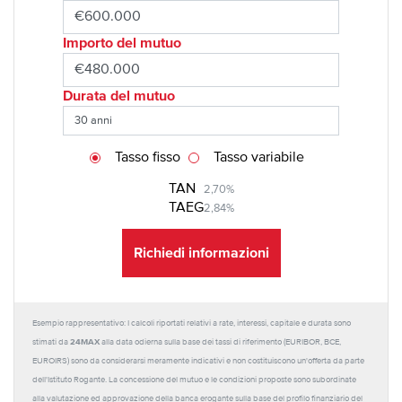
Importo del mutuo
Durata del mutuo
Tasso fisso
Tasso variabile
TAN
2,70%
TAEG
2,84%
Richiedi informazioni
Esempio rappresentativo: I calcoli riportati relativi a rate, interessi, capitale e durata sono
24MAX
stimati da
alla data odierna sulla base dei tassi di riferimento (EURIBOR, BCE,
EUROIRS) sono da considerarsi meramente indicativi e non costituiscono un'offerta da parte
dell'Istituto Rogante. La concessione del mutuo e le condizioni proposte sono subordinate
alla valutazione ed approvazione della banca erogante sulla base del profilo finanziario del