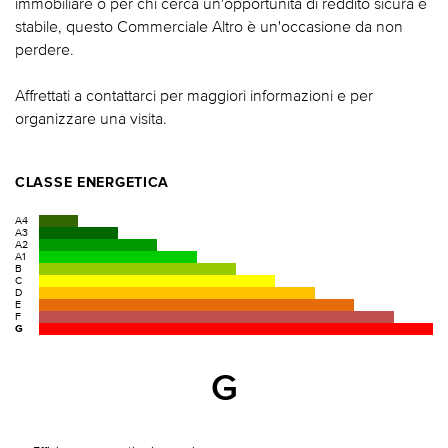
immobiliare o per chi cerca un'opportunità di reddito sicura e
stabile, questo Commerciale Altro è un'occasione da non
perdere.
Affrettati a contattarci per maggiori informazioni e per
organizzare una visita.
CLASSE ENERGETICA
A4
A3
A2
A1
B
C
D
E
F
G
G