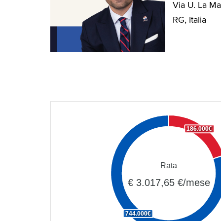
Via U. La Ma
RG, Italia
186.000€
Rata
€ 3.017,65 €/mese
744.000€