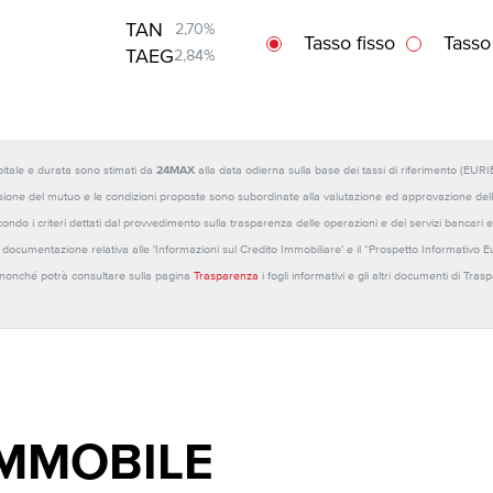
TAN
2,70%
Tasso fisso
Tasso
TAEG
2,84%
capitale e durata sono stimati da
24MAX
alla data odierna sulla base dei tassi di riferimento (E
sione del mutuo e le condizioni proposte sono subordinate alla valutazione ed approvazione della b
ondo i criteri dettati dal provvedimento sulla trasparenza delle operazioni e dei servizi bancari e
 la documentazione relativa alle 'Informazioni sul Credito Immobiliare' e il “Prospetto Informativo 
o nonché potrà consultare sulla pagina
Trasparenza
i fogli informativi e gli altri documenti di Tra
IMMOBILE