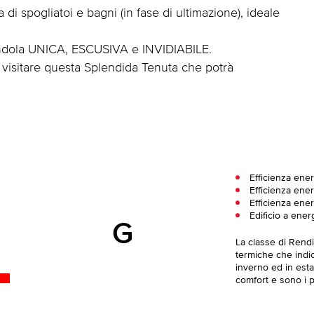
 spogliatoi e bagni (in fase di ultimazione), ideale
endola UNICA, ESCUSIVA e INVIDIABILE.
vi visitare questa Splendida Tenuta che potrà
Efficienza ene
Efficienza ener
Efficienza ener
Edificio a ener
G
La classe di Rend
termiche che indica
inverno ed in esta
comfort e sono i pi