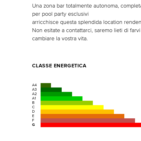
Una zona bar totalmente autonoma, completa di
per pool party esclusivi
arricchisce questa splendida location rend
Non esitate a contattarci, saremo lieti di far
cambiare la vostra vita.
CLASSE ENERGETICA
A4
A3
A2
A1
B
C
D
E
F
G