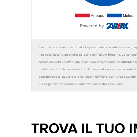
Anticipo
Mutuo
Powered by
Esempio rappresentativo: I calcoli riportati relativi a rate, interessi, 
non costituiscono un'offerta da parte dell'Istituto Rogante. La conces
calcolo del TAEG è effettuato in maniera indipendente da
24MAX
sec
modificazioni. Il cliente riceverà, sulla base della normativa vigente,
approfondire le clausole e le condizioni definitive del mutuo ottenut
tue esigenze non esitare a contattare un nostro consulente.
TROVA IL TUO 