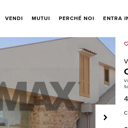
VENDI
MUTUI
PERCHÉ NOI
ENTRA I
V
Vi
Sc
4
C