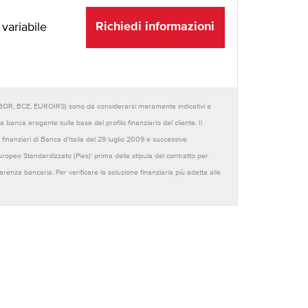
Richiedi informazioni
 variabile
URIBOR, BCE, EUROIRS) sono da considerarsi meramente indicativi e
anca erogante sulla base del profilo finanziario del cliente. Il
 finanziari di Banca d'Italia del 29 luglio 2009 e successive
Europeo Standardizzato (Pies)' prima della stipula del contratto per
sparenza bancaria. Per verificare la soluzione finanziaria più adatta alle