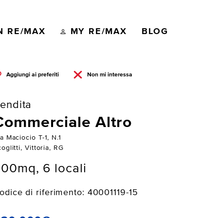
N RE/MAX
MY RE/MAX
BLOG
Aggiungi ai preferiti
Non mi interessa
endita
Commerciale Altro
a Maciocio T-1, N.1
oglitti, Vittoria, RG
00mq, 6 locali
odice di riferimento: 40001119-15