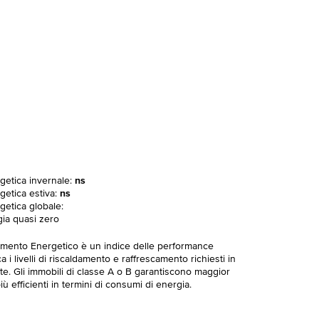
rgetica invernale:
ns
getica estiva:
ns
getica globale:
gia quasi zero
imento Energetico è un indice delle performance
 i livelli di riscaldamento e raffrescamento richiesti in
te. Gli immobili di classe A o B garantiscono maggior
ù efficienti in termini di consumi di energia.