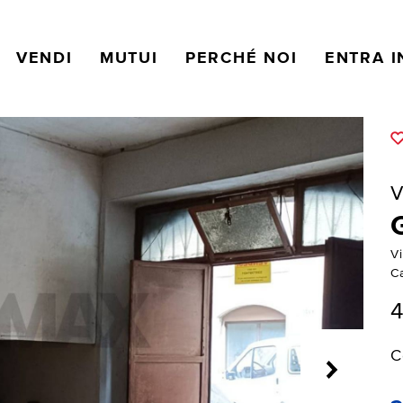
VENDI
MUTUI
PERCHÉ NOI
ENTRA I
V
Vi
C
4
C