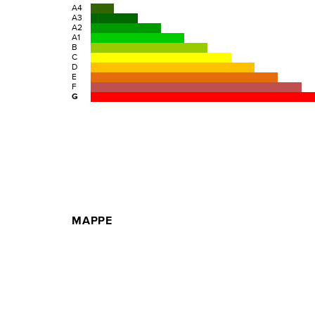
A4
A3
A2
A1
B
C
D
E
F
G
MAPPE