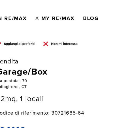
N RE/MAX
MY RE/MAX
BLOG
Aggiungi ai preferiti
Non mi interessa
endita
Garage/Box
a pentolai, 79
altagirone, CT
2mq, 1 locali
odice di riferimento: 30721685-64