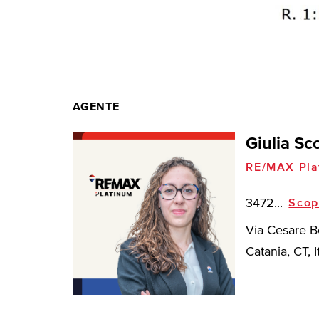
AGENTE
Giulia Sc
RE/MAX Pla
3472...
Scop
Via Cesare B
Catania, CT, I