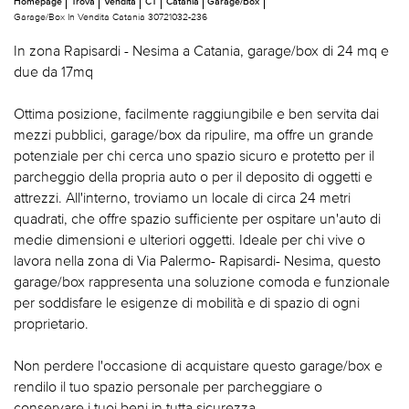
Homepage
Trova
Vendita
CT
Catania
Garage/Box
Garage/Box In Vendita Catania 30721032-236
In zona Rapisardi - Nesima a Catania, garage/box di 24 mq e
due da 17mq
Ottima posizione, facilmente raggiungibile e ben servita dai
mezzi pubblici, garage/box da ripulire, ma offre un grande
potenziale per chi cerca uno spazio sicuro e protetto per il
parcheggio della propria auto o per il deposito di oggetti e
attrezzi. All'interno, troviamo un locale di circa 24 metri
quadrati, che offre spazio sufficiente per ospitare un'auto di
medie dimensioni e ulteriori oggetti. Ideale per chi vive o
lavora nella zona di Via Palermo- Rapisardi- Nesima, questo
garage/box rappresenta una soluzione comoda e funzionale
per soddisfare le esigenze di mobilità e di spazio di ogni
proprietario.
Non perdere l'occasione di acquistare questo garage/box e
rendilo il tuo spazio personale per parcheggiare o
conservare i tuoi beni in tutta sicurezza.