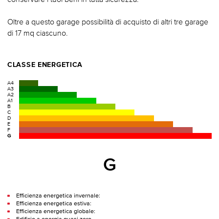
Oltre a questo garage possibilità di acquisto di altri tre garage
di 17 mq ciascuno.
CLASSE ENERGETICA
A4
A3
A2
A1
B
C
D
E
F
G
G
Efficienza energetica invernale:
Efficienza energetica estiva:
Efficienza energetica globale: