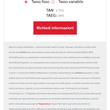
Tasso fisso
Tasso variabile
TAN
2,70%
TAEG
2,84%
Richiedi informazioni
Esempio rappresentativo: I calcoli riportati relativi a rate, interessi, capitale e durata sono
24MAX
stimati da
alla data odierna sulla base dei tassi di riferimento (EURIBOR, BCE,
EUROIRS) sono da considerarsi meramente indicativi e non costituiscono un'offerta da parte
dell'Istituto Rogante. La concessione del mutuo e le condizioni proposte sono subordinate
alla valutazione ed approvazione della banca erogante sulla base del profilo finanziario del
24MAX
cliente. Il calcolo del TAEG è effettuato in maniera indipendente da
secondo i criteri
dettati dal provvedimento sulla trasparenza delle operazioni e dei servizi bancari e finanziari
di Banca d'Italia del 29 luglio 2009 e successive modificazioni. Il cliente riceverà, sulla base
della normativa vigente, la documentazione relativa alle 'Informazioni sul Credito
Immobiliare' e il “Prospetto Informativo Europeo Standardizzato (Pies)' prima della stipula del
contratto per approfondire le clausole e le condizioni definitive del mutuo ottenuto nonché
potrà consultare sulla pagina
Trasparenza
i fogli informativi e gli altri documenti di
Trasparenza bancaria. Per verificare la soluzione finanziaria più adatta alle tue esigenze non