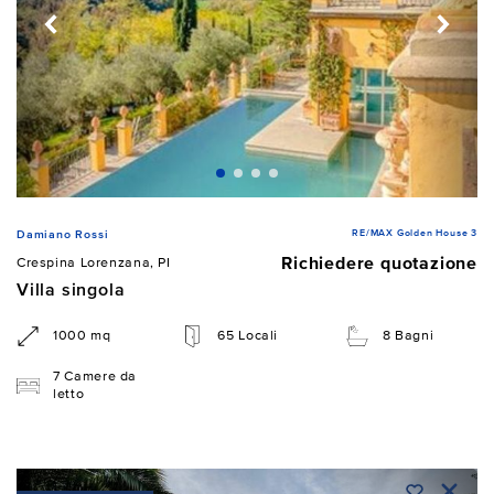
RE/MAX Golden House 3
Damiano Rossi
Richiedere quotazione
Crespina Lorenzana, PI
Villa singola
1000 mq
65 Locali
8 Bagni
7 Camere da
letto