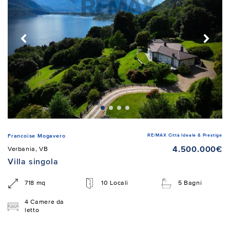
RE/MAX Città Ideale & Prestige
Francoise Mogavero
4.500.000€
Verbania, VB
Villa singola
718 mq
10 Locali
5 Bagni
4 Camere da
letto