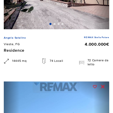
RE/MAX Stella Polare
Angela Satalino
4.000.000€
Vieste, FG
Residence
72 Camere da
14445 mq
74 Locali
letto