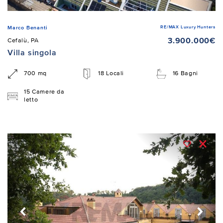
RE/MAX Luxury Hunters
Marco Benanti
3.900.000€
Cefalù, PA
Villa singola
700 mq
18 Locali
16 Bagni
15 Camere da
letto