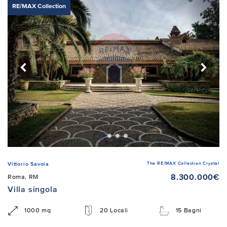
RE/MAX Collection
The RE/MAX Collection Crystal
Vittorio Savoia
8.300.000€
Roma, RM
Villa singola
1000 mq
20 Locali
15 Bagni