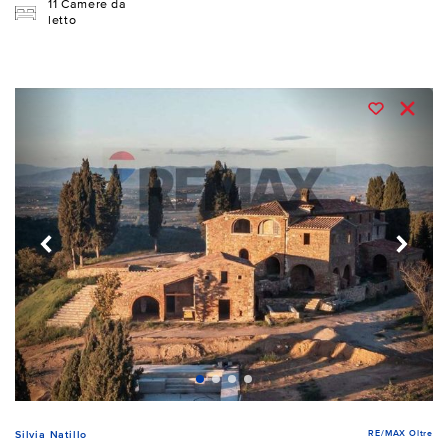
11 Camere da
letto
RE/MAX Oltre
Silvia Natillo