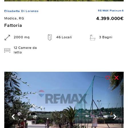
RE/MAX Platinum 6
Elisabetta Di Lorenzo
4.399.000€
Modica, RG
Fattoria
2000 mq
46 Locali
3 Bagni
12 Camere da
letto