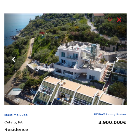
RE/MAX Luxury Hunters
Massimo Lupo
3.900.000€
Cefalù, PA
Residence