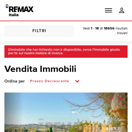
Vedi
1 - 18
di
18656
risultati
FILTRI
trovati
L'immobile che hai richiesto non è disponibile, cerca l'immobile giusto
per te sul nostro motore di ricerca.
Vendita Immobili
Ordina per