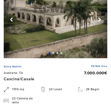
RE/MAX Oltre
Silvia Natillo
7.000.000€
Avetrana, TA
Cascina/Casale
1705 mq
24 Locali
25 Bagni
22 Camere da
letto