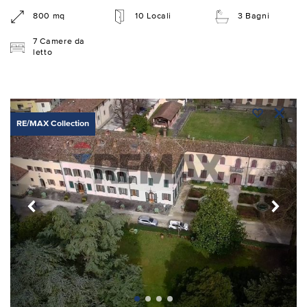
800 mq
10 Locali
3 Bagni
7 Camere da
letto
RE/MAX Collection