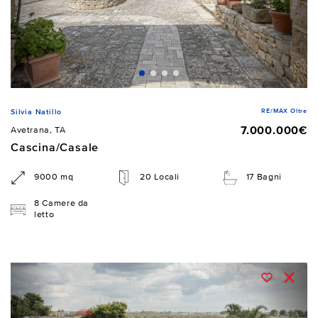
RE/MAX Oltre
Silvia Natillo
7.000.000€
Avetrana, TA
Cascina/Casale
9000 mq
20 Locali
17 Bagni
8 Camere da
letto