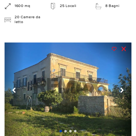
1600 mq
25 Locali
8 Bagni
20 Camere da
letto