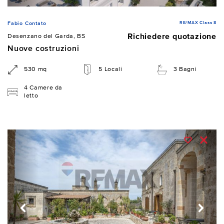
RE/MAX Class 8
Fabio Contato
Richiedere quotazione
Desenzano del Garda, BS
Nuove costruzioni
530 mq
5 Locali
3 Bagni
4 Camere da
letto