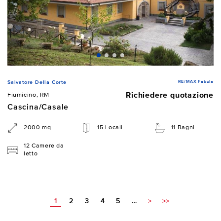
RE/MAX Fabula
Salvatore Della Corte
Richiedere quotazione
Fiumicino, RM
Cascina/Casale
2000 mq
15 Locali
11 Bagni
12 Camere da
letto
1
2
3
4
5
…
>
>>