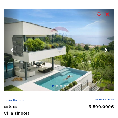
RE/MAX Class 8
Fabio Contato
5.500.000€
Salò, BS
Villa singola