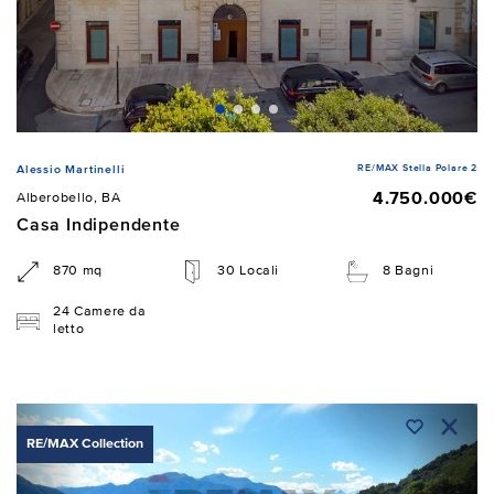
RE/MAX Stella Polare 2
Alessio Martinelli
4.750.000€
Alberobello, BA
Casa Indipendente
870 mq
30 Locali
8 Bagni
24 Camere da
letto
RE/MAX Collection