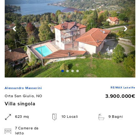
RE/MAX Lakelife
Alessandro Masserini
3.900.000€
Orta San Giulio, NO
Villa singola
623 mq
10 Locali
9 Bagni
7 Camere da
letto