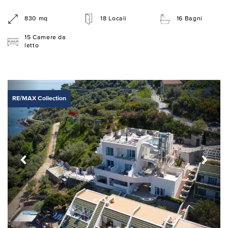
830 mq
18 Locali
16 Bagni
15 Camere da
letto
RE/MAX Collection