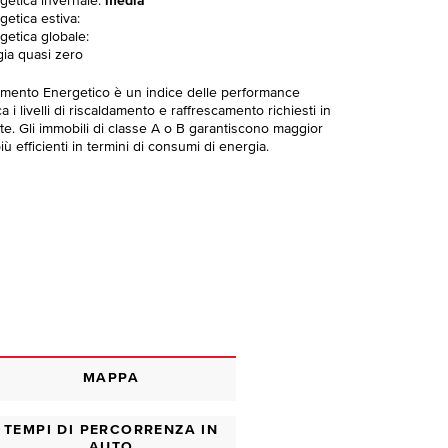
rgetica invernale:
media
getica estiva:
getica globale:
gia quasi zero
imento Energetico è un indice delle performance
 i livelli di riscaldamento e raffrescamento richiesti in
te. Gli immobili di classe A o B garantiscono maggior
ù efficienti in termini di consumi di energia.
MAPPA
TEMPI DI PERCORRENZA IN
AUTO