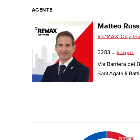
AGENTE
Matteo Russ
RE/MAX City H
3283...
Scopri
Via Barriera del 
Sant'Agata li Battia
3.600€