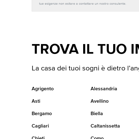
tue esigenze non esitare a contattare un nostro consulente.
TROVA IL TUO 
La casa dei tuoi sogni è dietro l’an
Agrigento
Alessandria
Asti
Avellino
Bergamo
Biella
Cagliari
Caltanissetta
Chieti
Como