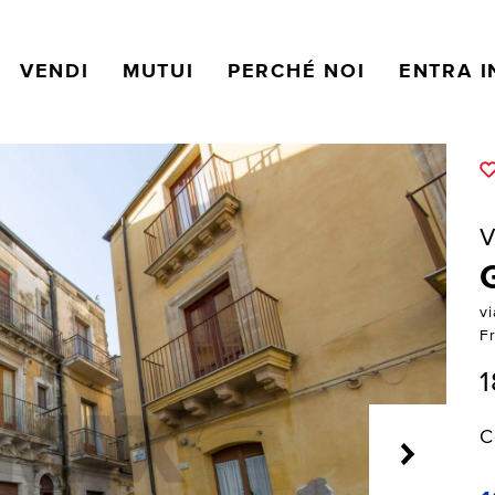
VENDI
MUTUI
PERCHÉ NOI
ENTRA I
V
vi
F
1
C