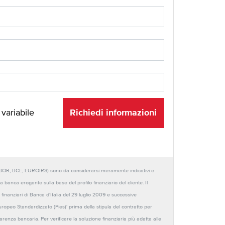
Richiedi informazioni
 variabile
URIBOR, BCE, EUROIRS) sono da considerarsi meramente indicativi e
anca erogante sulla base del profilo finanziario del cliente. Il
 finanziari di Banca d'Italia del 29 luglio 2009 e successive
Europeo Standardizzato (Pies)' prima della stipula del contratto per
sparenza bancaria. Per verificare la soluzione finanziaria più adatta alle