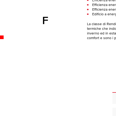
Efficienza ene
Efficienza ener
Efficienza ener
Edificio a ener
F
La classe di Rend
termiche che indica
inverno ed in esta
comfort e sono i pi