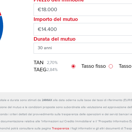
Importo del mutuo
Durata del mutuo
TAN
2,70%
Tasso fisso
Tasso
TAEG
2,84%
capitale e durata sono stimati da
24MAX
alla data odierna sulla base dei tassi di riferimento (E
sione del mutuo e le condizioni proposte sono subordinate alla valutazione ed approvazione della b
ondo i criteri dettati dal provvedimento sulla trasparenza delle operazioni e dei servizi bancari e
 la documentazione relativa alle 'Informazioni sul Credito Immobiliare' e il “Prospetto Informativo 
o nonché potrà consultare sulla pagina
Trasparenza
i fogli informativi e gli altri documenti di Tra