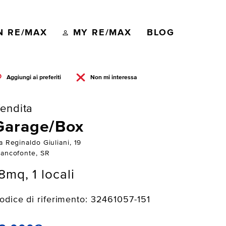
N RE/MAX
MY RE/MAX
BLOG
Aggiungi ai preferiti
Non mi interessa
endita
Garage/Box
a Reginaldo Giuliani, 19
rancofonte, SR
8mq, 1 locali
odice di riferimento: 32461057-151