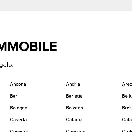
IMMOBILE
golo.
Ancona
Andria
Arez
Bari
Barletta
Bell
Bologna
Bolzano
Bres
Caserta
Catania
Cata
Cosenza
Cremona
Crot