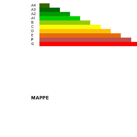
A4
A3
A2
A1
B
C
D
E
F
G
MAPPE