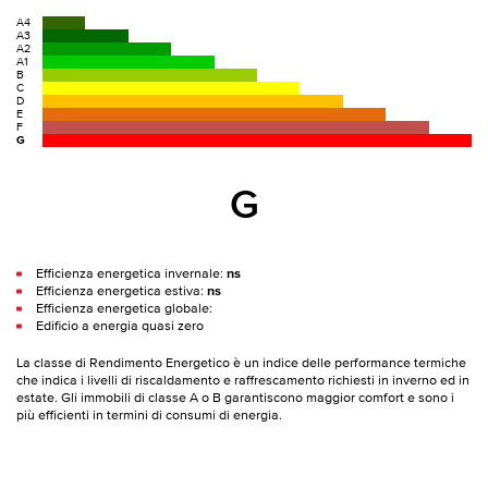
A4
A3
A2
A1
B
C
D
E
F
G
G
Efficienza energetica invernale:
ns
Efficienza energetica estiva:
ns
Efficienza energetica globale:
Edificio a energia quasi zero
La classe di Rendimento Energetico è un indice delle performance termiche
che indica i livelli di riscaldamento e raffrescamento richiesti in inverno ed in
estate. Gli immobili di classe A o B garantiscono maggior comfort e sono i
più efficienti in termini di consumi di energia.