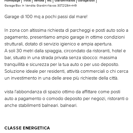
Homepage
Trova
Vendita
ME
Giardini-Naxos
Garage/Box
Garage/Box In Vendita Giardini-Naxos 30721264-449
Garage di 100 mq a pochi passi dal mare!
In zona con altissima richiesta di parcheggi e posti auto solo a
pagamento, presentiamo ampio garage in ottime condizioni
strutturali, dotato di servizio igienico e ampia apertura.
A soli 30 metri dalla spiaggia, circondato da ristoranti, hotel e
bar, situato in una strada privata senza sbocco: massima
tranquillità e sicurezza per la tua auto o per uso deposito.
Soluzione ideale per residenti, attività commerciali o chi cerca
un investimento in una delle aree più richieste della città.
vista l'abbondanza di spazio ottimo da affittare come posti
auto a pagamento o comodo deposito per negozi, ristoranti o
anche stabilimenti balneari. balneari.
CLASSE ENERGETICA