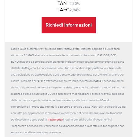
TAN
2,70%
TAEG
2,84%
Richiedi informazioni
Esempio rappresentativo: I calcoli riportati relativi a rate, interessi, capitale e durata sono
24MAX
stimati da
alla data odierna sulla base dei tassi di riferimento (EURIBOR, BCE,
EUROIRS) sono da considerarsi meramente indicativi e non costituiscono un'offerta da parte
dell'Istituto Rogante. La concessione del mutuo e le condizioni proposte sono subordinate
alla valutazione ed approvazione della banca erogante sulla base del profilo finanziario del
24MAX
cliente. Il calcolo del TAEG è effettuato in maniera indipendente da
secondo i criteri
dettati dal provvedimento sulla trasparenza delle operazioni e dei servizi bancari e finanziari
di Banca d'Italia del 29 luglio 2009 e successive modificazioni. Il cliente riceverà, sulla base
della normativa vigente, la documentazione relativa alle 'Informazioni sul Credito
Immobiliare' e il “Prospetto Informativo Europeo Standardizzato (Pies)' prima della stipula del
contratto per approfondire le clausole e le condizioni definitive del mutuo ottenuto nonché
potrà consultare sulla pagina
Trasparenza
i fogli informativi e gli altri documenti di
Trasparenza bancaria. Per verificare la soluzione finanziaria più adatta alle tue esigenze non
esitare a contattare un nostro consulente.