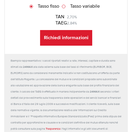
Tasso fisso
Tasso variabile
TAN
2,70%
TAEG
2,84%
Richiedi informazioni
Esempio rappresentativo: I calcoli riportati relativi a rate, interessi, capitale e durata sono
24MAX
stimati da
alla data odierna sulla base dei tassi di riferimento (EURIBOR, BCE,
EUROIRS) sono da considerarsi meramente indicativi e non costituiscono un'offerta da parte
dell'Istituto Rogante. La concessione del mutuo e le condizioni proposte sono subordinate
alla valutazione ed approvazione della banca erogante sulla base del profilo finanziario del
24MAX
cliente. Il calcolo del TAEG è effettuato in maniera indipendente da
secondo i criteri
dettati dal provvedimento sulla trasparenza delle operazioni e dei servizi bancari e finanziari
di Banca d'Italia del 29 luglio 2009 e successive modificazioni. Il cliente riceverà, sulla base
della normativa vigente, la documentazione relativa alle 'Informazioni sul Credito
Immobiliare' e il “Prospetto Informativo Europeo Standardizzato (Pies)' prima della stipula del
contratto per approfondire le clausole e le condizioni definitive del mutuo ottenuto nonché
potrà consultare sulla pagina
Trasparenza
i fogli informativi e gli altri documenti di