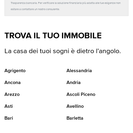
Trasparenza bancaria. Per verificare la soluzione finanziaria più adatta alle tue esigenze non
esitare a contattare un nostro consulente.
TROVA IL TUO IMMOBILE
La casa dei tuoi sogni è dietro l’angolo.
Agrigento
Alessandria
Ancona
Andria
Arezzo
Ascoli Piceno
Asti
Avellino
Bari
Barletta