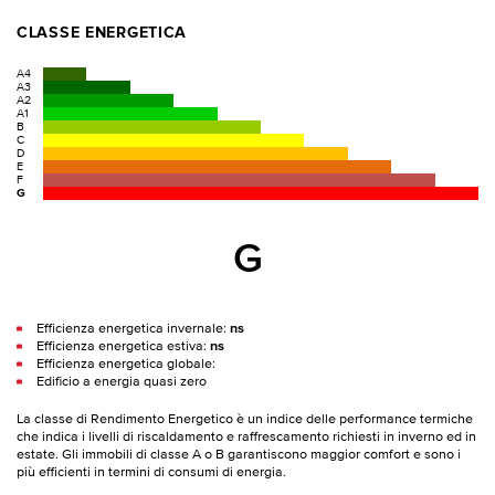
CLASSE ENERGETICA
A4
A3
A2
A1
B
C
D
E
F
G
G
Efficienza energetica invernale:
ns
Efficienza energetica estiva:
ns
Efficienza energetica globale:
Edificio a energia quasi zero
La classe di Rendimento Energetico è un indice delle performance termiche
che indica i livelli di riscaldamento e raffrescamento richiesti in inverno ed in
estate. Gli immobili di classe A o B garantiscono maggior comfort e sono i
più efficienti in termini di consumi di energia.