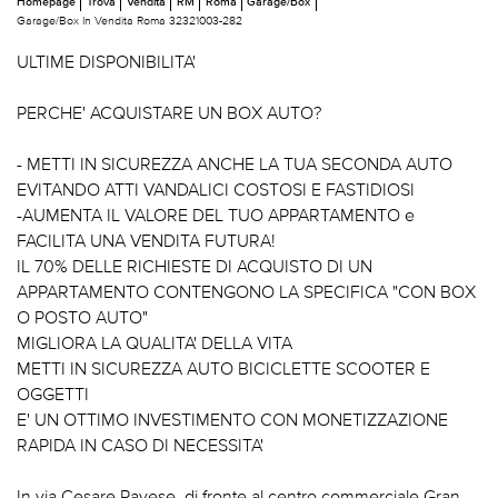
Homepage
Trova
Vendita
RM
Roma
Garage/Box
Garage/Box In Vendita Roma 32321003-282
ULTIME DISPONIBILITA'
PERCHE' ACQUISTARE UN BOX AUTO?
- METTI IN SICUREZZA ANCHE LA TUA SECONDA AUTO
EVITANDO ATTI VANDALICI COSTOSI E FASTIDIOSI
-AUMENTA IL VALORE DEL TUO APPARTAMENTO e
FACILITA UNA VENDITA FUTURA!
IL 70% DELLE RICHIESTE DI ACQUISTO DI UN
APPARTAMENTO CONTENGONO LA SPECIFICA "CON BOX
O POSTO AUTO"
MIGLIORA LA QUALITA' DELLA VITA
METTI IN SICUREZZA AUTO BICICLETTE SCOOTER E
OGGETTI
E' UN OTTIMO INVESTIMENTO CON MONETIZZAZIONE
RAPIDA IN CASO DI NECESSITA'
In via Cesare Pavese, di fronte al centro commerciale Gran