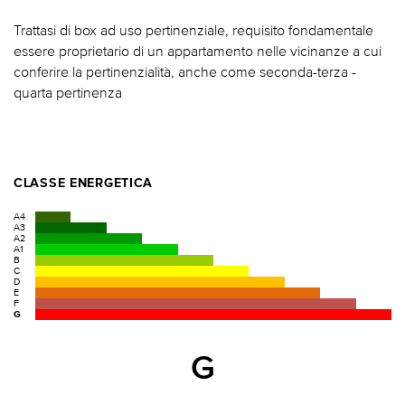
Trattasi di box ad uso pertinenziale, requisito fondamentale
essere proprietario di un appartamento nelle vicinanze a cui
conferire la pertinenzialità, anche come seconda-terza -
quarta pertinenza
CLASSE ENERGETICA
A4
A3
A2
A1
B
C
D
E
F
G
G