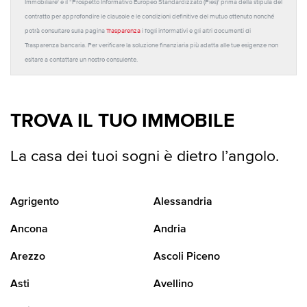
Immobiliare' e il “Prospetto Informativo Europeo Standardizzato (Pies)' prima della stipula del
contratto per approfondire le clausole e le condizioni definitive del mutuo ottenuto nonché
potrà consultare sulla pagina
Trasparenza
i fogli informativi e gli altri documenti di
Trasparenza bancaria. Per verificare la soluzione finanziaria più adatta alle tue esigenze non
esitare a contattare un nostro consulente.
TROVA IL TUO IMMOBILE
La casa dei tuoi sogni è dietro l’angolo.
Agrigento
Alessandria
Ancona
Andria
Arezzo
Ascoli Piceno
Asti
Avellino