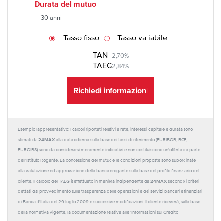
Durata del mutuo
Tasso fisso
Tasso variabile
TAN
2,70%
TAEG
2,84%
Richiedi informazioni
Esempio rappresentativo: I calcoli riportati relativi a rate, interessi, capitale e durata sono
24MAX
stimati da
alla data odierna sulla base dei tassi di riferimento (EURIBOR, BCE,
EUROIRS) sono da considerarsi meramente indicativi e non costituiscono un'offerta da parte
dell'Istituto Rogante. La concessione del mutuo e le condizioni proposte sono subordinate
alla valutazione ed approvazione della banca erogante sulla base del profilo finanziario del
24MAX
cliente. Il calcolo del TAEG è effettuato in maniera indipendente da
secondo i criteri
dettati dal provvedimento sulla trasparenza delle operazioni e dei servizi bancari e finanziari
di Banca d'Italia del 29 luglio 2009 e successive modificazioni. Il cliente riceverà, sulla base
della normativa vigente, la documentazione relativa alle 'Informazioni sul Credito