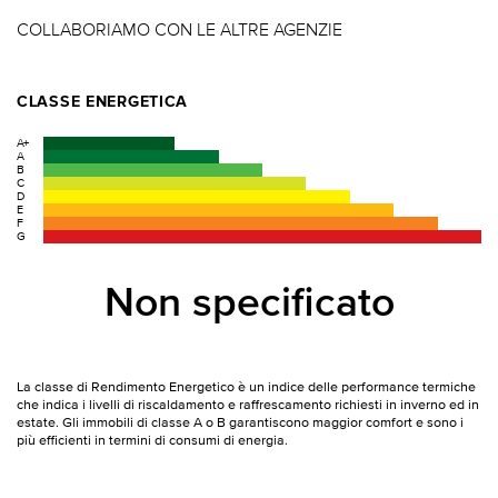
COLLABORIAMO CON LE ALTRE AGENZIE
CLASSE ENERGETICA
A+
A
B
C
D
E
F
G
Non specificato
La classe di Rendimento Energetico è un indice delle performance termiche
che indica i livelli di riscaldamento e raffrescamento richiesti in inverno ed in
estate. Gli immobili di classe A o B garantiscono maggior comfort e sono i
più efficienti in termini di consumi di energia.