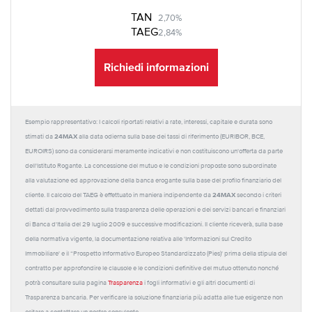
TAN
2,70%
TAEG
2,84%
Richiedi informazioni
Esempio rappresentativo: I calcoli riportati relativi a rate, interessi, capitale e durata sono
24MAX
stimati da
alla data odierna sulla base dei tassi di riferimento (EURIBOR, BCE,
EUROIRS) sono da considerarsi meramente indicativi e non costituiscono un'offerta da parte
dell'Istituto Rogante. La concessione del mutuo e le condizioni proposte sono subordinate
alla valutazione ed approvazione della banca erogante sulla base del profilo finanziario del
24MAX
cliente. Il calcolo del TAEG è effettuato in maniera indipendente da
secondo i criteri
dettati dal provvedimento sulla trasparenza delle operazioni e dei servizi bancari e finanziari
di Banca d'Italia del 29 luglio 2009 e successive modificazioni. Il cliente riceverà, sulla base
della normativa vigente, la documentazione relativa alle 'Informazioni sul Credito
Immobiliare' e il “Prospetto Informativo Europeo Standardizzato (Pies)' prima della stipula del
contratto per approfondire le clausole e le condizioni definitive del mutuo ottenuto nonché
potrà consultare sulla pagina
Trasparenza
i fogli informativi e gli altri documenti di
Trasparenza bancaria. Per verificare la soluzione finanziaria più adatta alle tue esigenze non