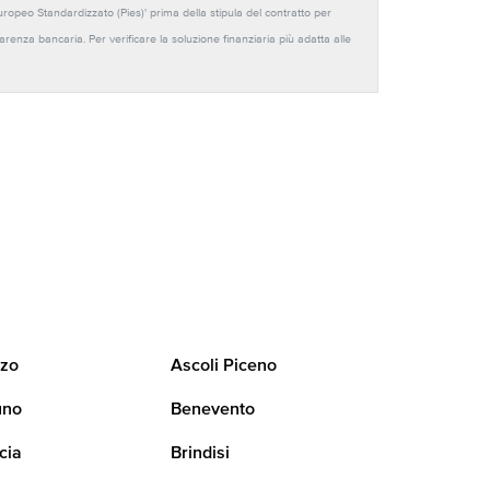
Europeo Standardizzato (Pies)' prima della stipula del contratto per
sparenza bancaria. Per verificare la soluzione finanziaria più adatta alle
zo
Ascoli Piceno
uno
Benevento
cia
Brindisi