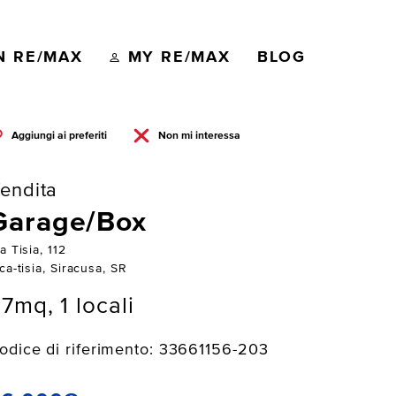
N RE/MAX
MY RE/MAX
BLOG
Aggiungi ai preferiti
Non mi interessa
endita
Garage/Box
a Tisia, 112
ca-tisia, Siracusa, SR
7mq, 1 locali
odice di riferimento: 33661156-203