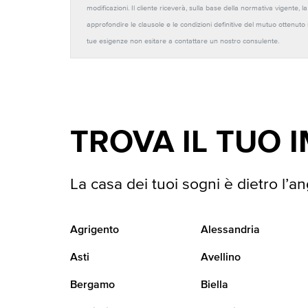
modificazioni. Il cliente riceverà, sulla base della normativa vigente,
approfondire le clausole e le condizioni definitive del mutuo ottenut
tue esigenze non esitare a contattare un nostro consulente.
TROVA IL TUO 
La casa dei tuoi sogni è dietro l’an
Agrigento
Alessandria
Asti
Avellino
Bergamo
Biella