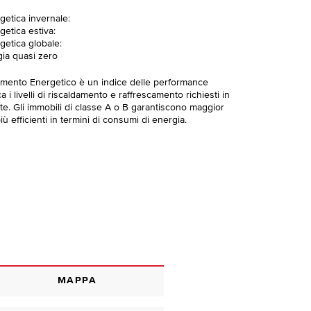
getica invernale:
getica estiva:
getica globale:
gia quasi zero
imento Energetico è un indice delle performance
 i livelli di riscaldamento e raffrescamento richiesti in
te. Gli immobili di classe A o B garantiscono maggior
ù efficienti in termini di consumi di energia.
MAPPA