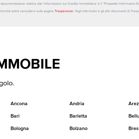
 la documentazione relativa alle 'Informazioni sul Credito Immobiliare' e il “Prospetto Informativo 
o nonché potrà consultare sulla pagina
Trasparenza
i fogli informativi e gli altri documenti di Tra
IMMOBILE
golo.
Ancona
Andria
Arez
Bari
Barletta
Bell
Bologna
Bolzano
Bres