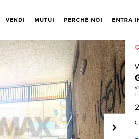
VENDI
MUTUI
PERCHÉ NOI
ENTRA I
V
Vi
Ti
2
C