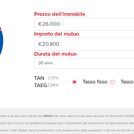
Prezzo dell'immobile
Importo del mutuo
Durata del mutuo
TAN
2,70%
Tasso fisso
Tasso
TAEG
2,84%
capitale e durata sono stimati da
24MAX
alla data odierna sulla base dei tassi di riferimento (E
sione del mutuo e le condizioni proposte sono subordinate alla valutazione ed approvazione della b
ondo i criteri dettati dal provvedimento sulla trasparenza delle operazioni e dei servizi bancari e