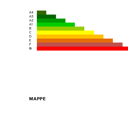
A4
A3
A2
A1
B
C
D
E
F
G
MAPPE