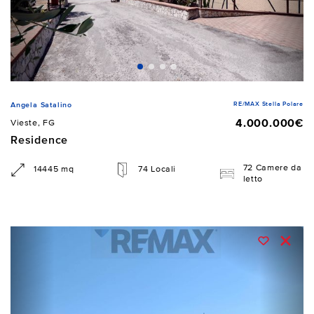
RE/MAX Stella Polare
Angela Satalino
4.000.000€
Vieste, FG
Residence
72 Camere da
14445 mq
74 Locali
letto