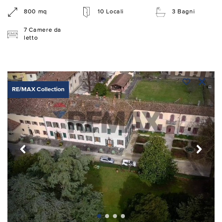
800 mq
10 Locali
3 Bagni
7 Camere da
letto
RE/MAX Collection