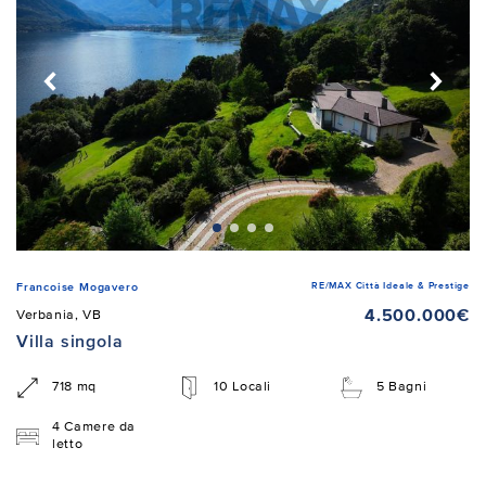
RE/MAX Città Ideale & Prestige
Francoise Mogavero
4.500.000€
Verbania, VB
Villa singola
718 mq
10 Locali
5 Bagni
4 Camere da
letto