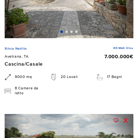
RE/MAX Oltre
Silvia Natillo
7.000.000€
Avetrana, TA
Cascina/Casale
9000 mq
20 Locali
17 Bagni
8 Camere da
letto