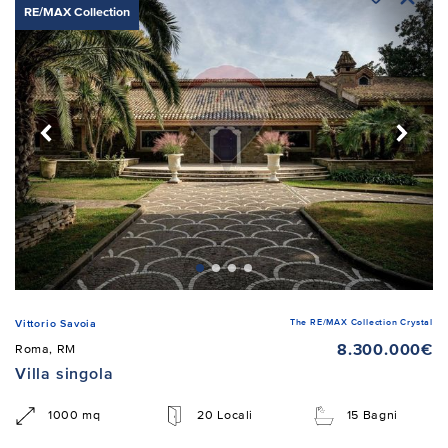
RE/MAX Collection
The RE/MAX Collection Crystal
Vittorio Savoia
8.300.000€
Roma, RM
Villa singola
1000 mq
20 Locali
15 Bagni