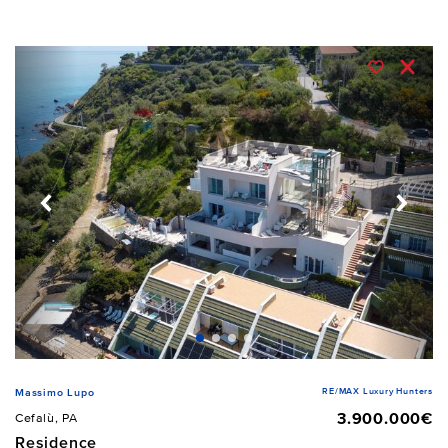
RE/MAX Luxury Hunters
Massimo Lupo
3.900.000€
Cefalù, PA
Residence