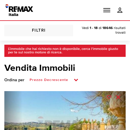
Vedi
1 - 18
di
18646
risultati
FILTRI
trovati
L'immobile che hai richiesto non è disponibile, cerca l'immobile giusto
per te sul nostro motore di ricerca.
Vendita Immobili
Ordina per