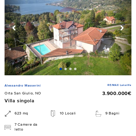
RE/MAX Lakelife
Alessandro Masserini
3.900.000€
Orta San Giulio, NO
Villa singola
623 mq
10 Locali
9 Bagni
7 Camere da
letto