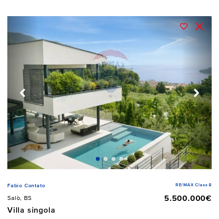
RE/MAX Class 8
Fabio Contato
5.500.000€
Salò, BS
Villa singola