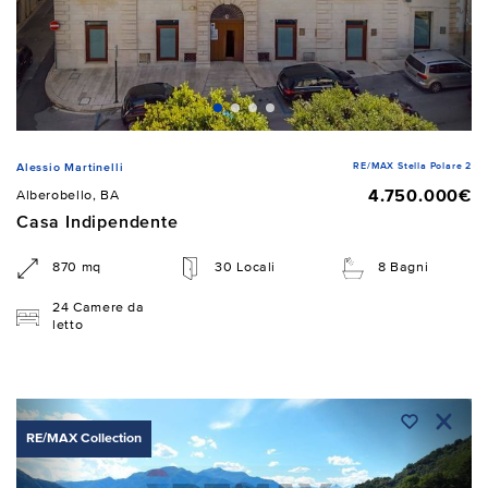
RE/MAX Stella Polare 2
Alessio Martinelli
4.750.000€
Alberobello, BA
Casa Indipendente
870 mq
30 Locali
8 Bagni
24 Camere da
letto
RE/MAX Collection