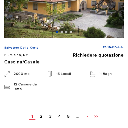
RE/MAX Fabula
Salvatore Della Corte
Richiedere quotazione
Fiumicino, RM
Cascina/Casale
2000 mq
15 Locali
11 Bagni
12 Camere da
letto
1
2
3
4
5
…
>
>>