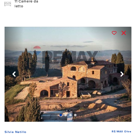
11 Camere da
letto
RE/MAX Oltre
Silvia Natillo