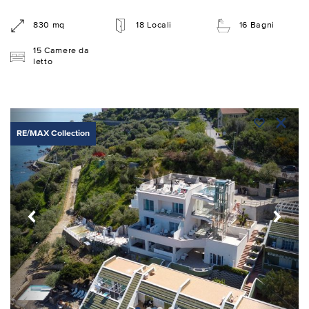
830 mq
18 Locali
16 Bagni
15 Camere da
letto
RE/MAX Collection