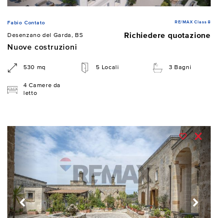
RE/MAX Class 8
Fabio Contato
Richiedere quotazione
Desenzano del Garda, BS
Nuove costruzioni
530 mq
5 Locali
3 Bagni
4 Camere da
letto