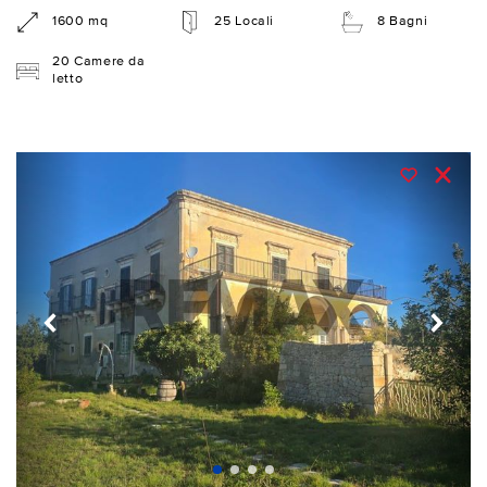
1600 mq
25 Locali
8 Bagni
20 Camere da
letto