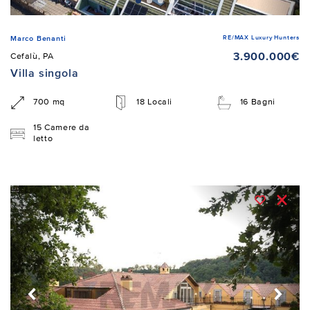
RE/MAX Luxury Hunters
Marco Benanti
3.900.000€
Cefalù, PA
Villa singola
700 mq
18 Locali
16 Bagni
15 Camere da
letto