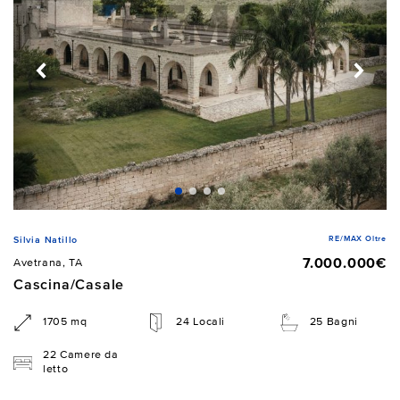
RE/MAX Oltre
Silvia Natillo
7.000.000€
Avetrana, TA
Cascina/Casale
1705 mq
24 Locali
25 Bagni
22 Camere da
letto