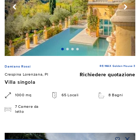
RE/MAX Golden House 3
Damiano Rossi
Richiedere quotazione
Crespina Lorenzana, PI
Villa singola
1000 mq
65 Locali
8 Bagni
7 Camere da
letto