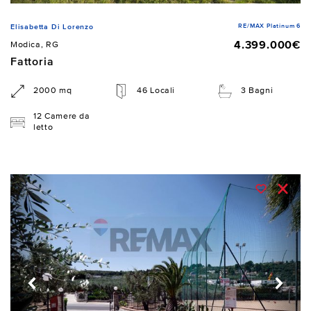
RE/MAX Platinum 6
Elisabetta Di Lorenzo
4.399.000€
Modica, RG
Fattoria
2000 mq
46 Locali
3 Bagni
12 Camere da
letto