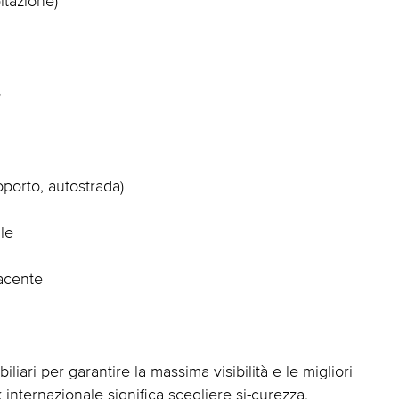
bitazione)
o
oporto, autostrada)
le
iacente
ari per garantire la massima visibilità e le migliori
 internazionale significa scegliere si-curezza,