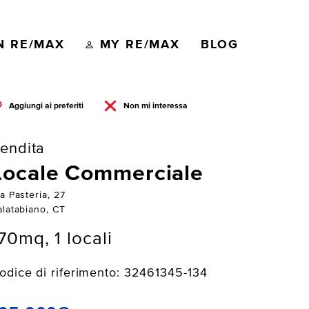
N RE/MAX
MY RE/MAX
BLOG
Aggiungi ai preferiti
Non mi interessa
endita
Locale Commerciale
a Pasteria, 27
alatabiano, CT
70mq, 1 locali
odice di riferimento: 32461345-134