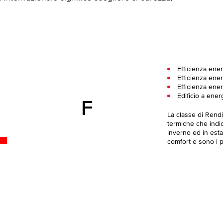
Efficienza ene
Efficienza ener
Efficienza ene
Edificio a ener
F
La classe di Rend
termiche che indica
inverno ed in esta
comfort e sono i pi