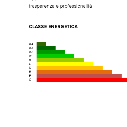
trasparenza e professionalità
CLASSE ENERGETICA
A4
A3
A2
A1
B
C
D
E
F
G