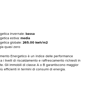
rgetica invernale:
bassa
getica estiva:
media
rgetica globale:
265.00 kwh/m2
gia quasi zero
imento Energetico è un indice delle performance
 i livelli di riscaldamento e raffrescamento richiesti in
te. Gli immobili di classe A o B garantiscono maggior
ù efficienti in termini di consumi di energia.