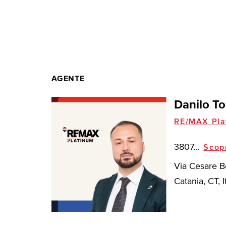
AGENTE
Danilo To
RE/MAX Pla
3807...
Scop
Via Cesare B
Catania, CT, I