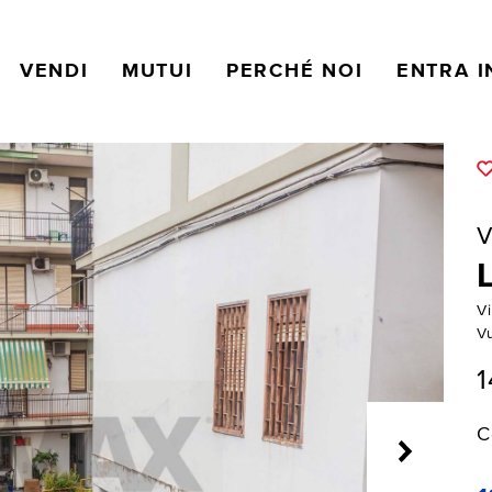
VENDI
MUTUI
PERCHÉ NOI
ENTRA I
V
Vi
Vu
1
C