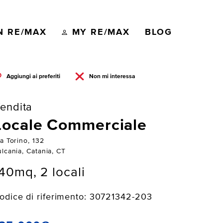
N RE/MAX
MY RE/MAX
BLOG
Aggiungi ai preferiti
Non mi interessa
endita
Locale Commerciale
a Torino, 132
lcania, Catania, CT
40mq, 2 locali
odice di riferimento: 30721342-203