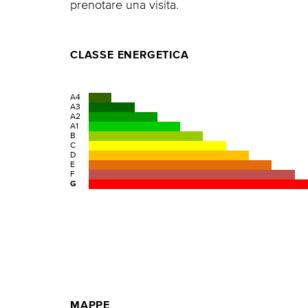
prenotare una visita.
CLASSE ENERGETICA
A4
A3
A2
A1
B
C
D
E
F
G
MAPPE