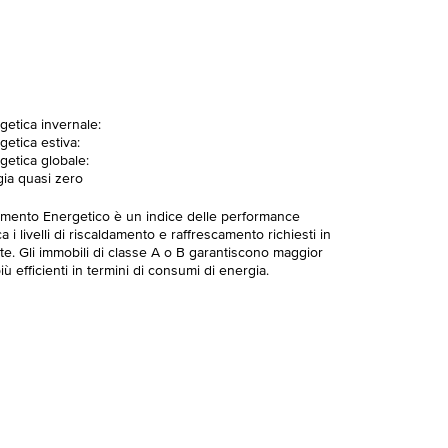
getica invernale:
getica estiva:
getica globale:
gia quasi zero
imento Energetico è un indice delle performance
 i livelli di riscaldamento e raffrescamento richiesti in
te. Gli immobili di classe A o B garantiscono maggior
ù efficienti in termini di consumi di energia.