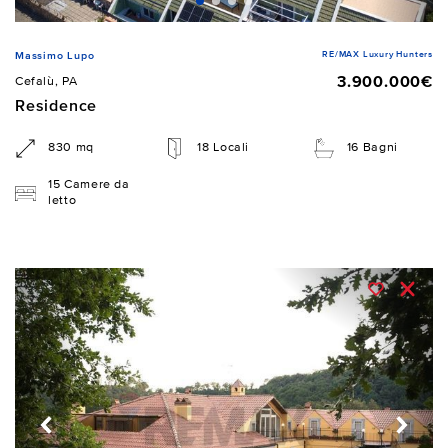
RE/MAX Luxury Hunters
Massimo Lupo
3.900.000€
Cefalù, PA
Residence
830 mq
18 Locali
16 Bagni
15 Camere da
letto