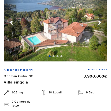
RE/MAX Lakelife
Alessandro Masserini
3.900.000€
Orta San Giulio, NO
Villa singola
623 mq
10 Locali
9 Bagni
7 Camere da
letto