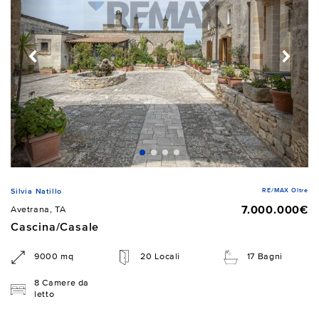
RE/MAX Oltre
Silvia Natillo
7.000.000€
Avetrana, TA
Cascina/Casale
9000 mq
20 Locali
17 Bagni
8 Camere da
letto