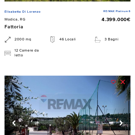
RE/MAX Platinum 6
Elisabetta Di Lorenzo
4.399.000€
Modica, RG
Fattoria
2000 mq
46 Locali
3 Bagni
12 Camere da
letto