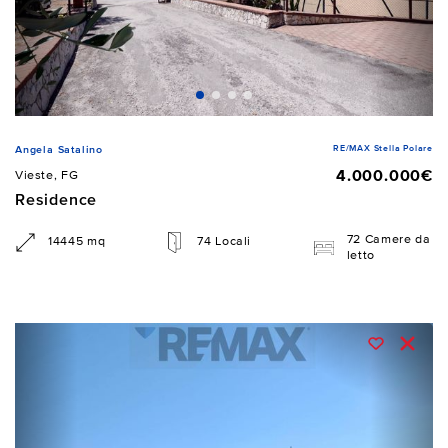
RE/MAX Stella Polare
Angela Satalino
4.000.000€
Vieste, FG
Residence
72 Camere da
14445 mq
74 Locali
letto