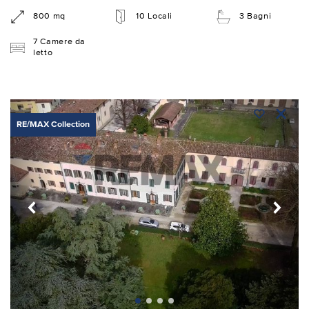
800 mq
10 Locali
3 Bagni
7 Camere da
letto
RE/MAX Collection