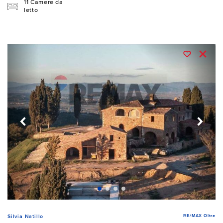
11 Camere da
letto
RE/MAX Oltre
Silvia Natillo