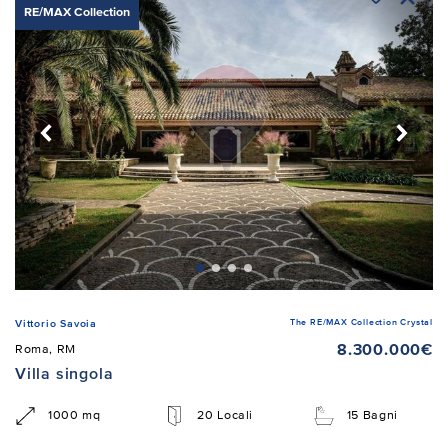
RE/MAX Collection
The RE/MAX Collection Crystal
Vittorio Savoia
8.300.000€
Roma, RM
Villa singola
1000 mq
20 Locali
15 Bagni