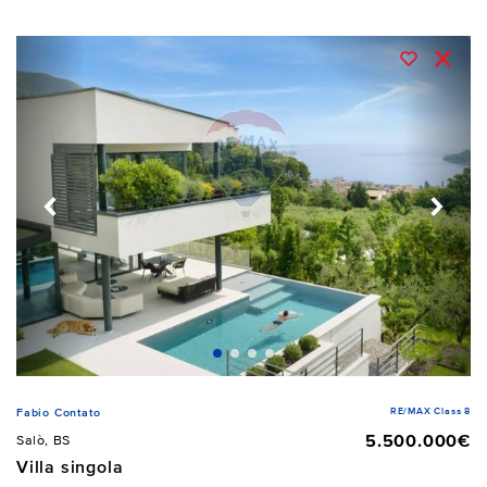
RE/MAX Class 8
Fabio Contato
5.500.000€
Salò, BS
Villa singola