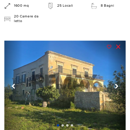
1600 mq
25 Locali
8 Bagni
20 Camere da
letto