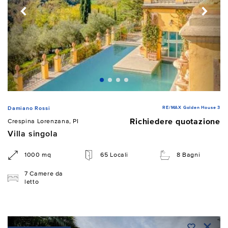
RE/MAX Golden House 3
Damiano Rossi
Richiedere quotazione
Crespina Lorenzana, PI
Villa singola
1000 mq
65 Locali
8 Bagni
7 Camere da
letto