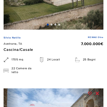
RE/MAX Oltre
Silvia Natillo
7.000.000€
Avetrana, TA
Cascina/Casale
1705 mq
24 Locali
25 Bagni
22 Camere da
letto