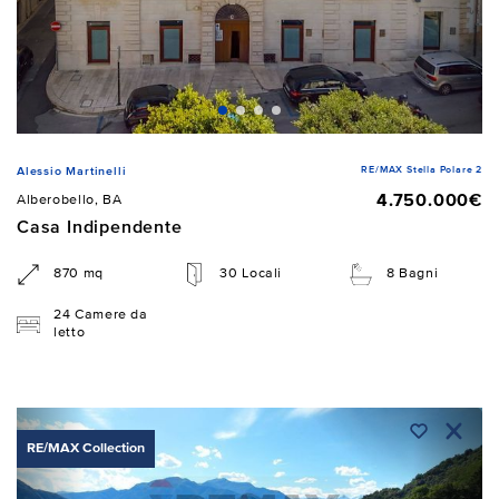
RE/MAX Stella Polare 2
Alessio Martinelli
4.750.000€
Alberobello, BA
Casa Indipendente
870 mq
30 Locali
8 Bagni
24 Camere da
letto
RE/MAX Collection