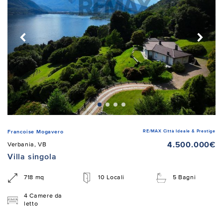
RE/MAX Città Ideale & Prestige
Francoise Mogavero
4.500.000€
Verbania, VB
Villa singola
718 mq
10 Locali
5 Bagni
4 Camere da
letto