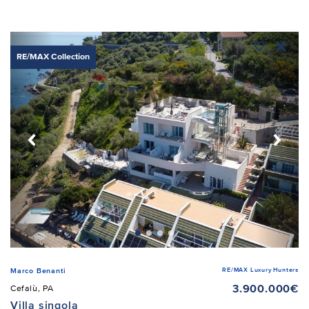
RE/MAX Collection
RE/MAX Luxury Hunters
Marco Benanti
3.900.000€
Cefalù, PA
Villa singola