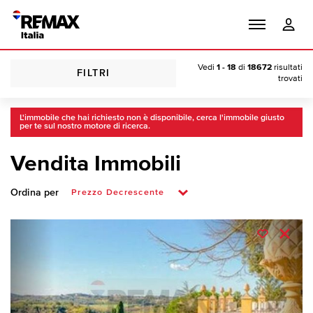
Vedi
1 - 18
di
18672
risultati
FILTRI
trovati
L'immobile che hai richiesto non è disponibile, cerca l'immobile giusto
per te sul nostro motore di ricerca.
Vendita Immobili
Ordina per