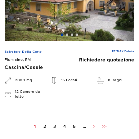
RE/MAX Fabula
Salvatore Della Corte
Richiedere quotazione
Fiumicino, RM
Cascina/Casale
2000 mq
15 Locali
11 Bagni
12 Camere da
letto
1
2
3
4
5
…
>
>>