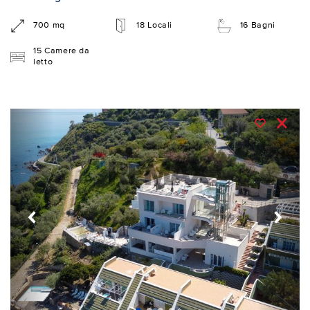
700 mq
18 Locali
16 Bagni
15 Camere da
letto