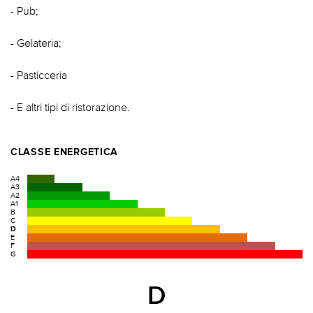
- Pub;
- Gelateria;
- Pasticceria
- E altri tipi di ristorazione.
CLASSE ENERGETICA
A4
A3
A2
A1
B
C
D
E
F
G
D