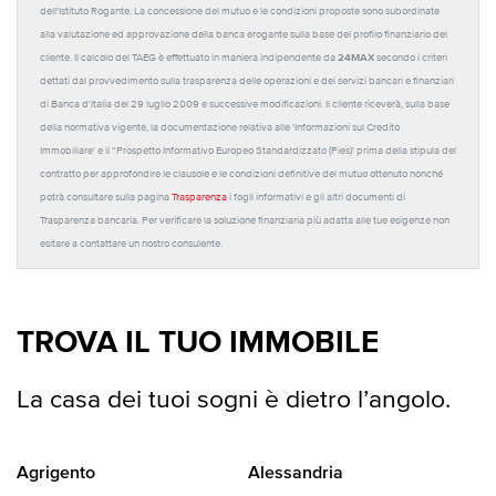
dell'Istituto Rogante. La concessione del mutuo e le condizioni proposte sono subordinate
alla valutazione ed approvazione della banca erogante sulla base del profilo finanziario del
24MAX
cliente. Il calcolo del TAEG è effettuato in maniera indipendente da
secondo i criteri
dettati dal provvedimento sulla trasparenza delle operazioni e dei servizi bancari e finanziari
di Banca d'Italia del 29 luglio 2009 e successive modificazioni. Il cliente riceverà, sulla base
della normativa vigente, la documentazione relativa alle 'Informazioni sul Credito
Immobiliare' e il “Prospetto Informativo Europeo Standardizzato (Pies)' prima della stipula del
contratto per approfondire le clausole e le condizioni definitive del mutuo ottenuto nonché
potrà consultare sulla pagina
Trasparenza
i fogli informativi e gli altri documenti di
Trasparenza bancaria. Per verificare la soluzione finanziaria più adatta alle tue esigenze non
esitare a contattare un nostro consulente.
TROVA IL TUO IMMOBILE
La casa dei tuoi sogni è dietro l’angolo.
Agrigento
Alessandria