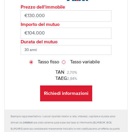
Prezzo dell'immobile
Importo del mutuo
Durata del mutuo
Tasso fisso
Tasso variabile
TAN
2,70%
TAEG
2,84%
Richiedi informazioni
Esempio rappresentativo: I calcoli riportati relativi a rate, interessi, capitale e durata sono
24MAX
stimati da
alla data odierna sulla base dei tassi di riferimento (EURIBOR, BCE,
EUROIRS) sono da considerarsi meramente indicativi e non costituiscono un'offerta da parte