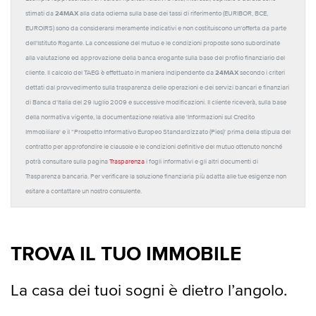
24MAX
stimati da
alla data odierna sulla base dei tassi di riferimento (EURIBOR, BCE,
EUROIRS) sono da considerarsi meramente indicativi e non costituiscono un'offerta da parte
dell'Istituto Rogante. La concessione del mutuo e le condizioni proposte sono subordinate
alla valutazione ed approvazione della banca erogante sulla base del profilo finanziario del
24MAX
cliente. Il calcolo del TAEG è effettuato in maniera indipendente da
secondo i criteri
dettati dal provvedimento sulla trasparenza delle operazioni e dei servizi bancari e finanziari
di Banca d'Italia del 29 luglio 2009 e successive modificazioni. Il cliente riceverà, sulla base
della normativa vigente, la documentazione relativa alle 'Informazioni sul Credito
Immobiliare' e il “Prospetto Informativo Europeo Standardizzato (Pies)' prima della stipula del
contratto per approfondire le clausole e le condizioni definitive del mutuo ottenuto nonché
potrà consultare sulla pagina
Trasparenza
i fogli informativi e gli altri documenti di
Trasparenza bancaria. Per verificare la soluzione finanziaria più adatta alle tue esigenze non
esitare a contattare un nostro consulente.
TROVA IL TUO IMMOBILE
La casa dei tuoi sogni è dietro l’angolo.