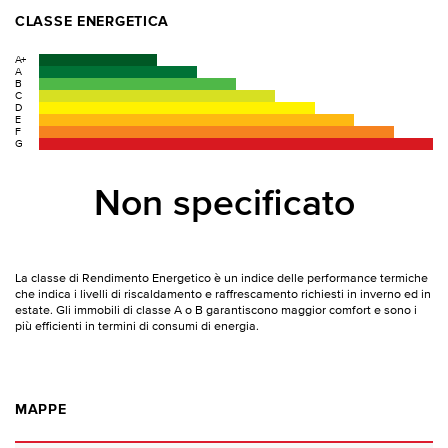
CLASSE ENERGETICA
A+
A
B
C
D
E
F
G
Non specificato
La classe di Rendimento Energetico è un indice delle performance termiche
che indica i livelli di riscaldamento e raffrescamento richiesti in inverno ed in
estate. Gli immobili di classe A o B garantiscono maggior comfort e sono i
più efficienti in termini di consumi di energia.
MAPPE