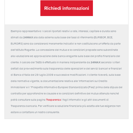
Richiedi informazioni
Esempio rappresentativo: I calcoli riportati relativi a rate, interessi, capitale e durata sono
24MAX
stimati da
alla data odierna sulla base dei tassi di riferimento (EURIBOR, BCE,
EUROIRS) sono da considerarsi meramente indicativi e non costituiscono un'offerta da parte
dell'Istituto Rogante. La concessione del mutuo e le condizioni proposte sono subordinate
alla valutazione ed approvazione della banca erogante sulla base del profilo finanziario del
24MAX
cliente. Il calcolo del TAEG è effettuato in maniera indipendente da
secondo i criteri
dettati dal provvedimento sulla trasparenza delle operazioni e dei servizi bancari e finanziari
di Banca d'Italia del 29 luglio 2009 e successive modificazioni. Il cliente riceverà, sulla base
della normativa vigente, la documentazione relativa alle 'Informazioni sul Credito
Immobiliare' e il “Prospetto Informativo Europeo Standardizzato (Pies)' prima della stipula del
contratto per approfondire le clausole e le condizioni definitive del mutuo ottenuto nonché
potrà consultare sulla pagina
Trasparenza
i fogli informativi e gli altri documenti di
Trasparenza bancaria. Per verificare la soluzione finanziaria più adatta alle tue esigenze non
esitare a contattare un nostro consulente.