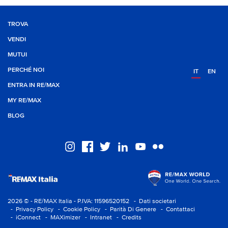
TROVA
VENDI
MUTUI
PERCHÉ NOI
IT
EN
ENTRA IN RE/MAX
MY RE/MAX
BLOG
2026 © - RE/MAX Italia - P.IVA: 11596520152
- Dati societari
- Privacy Policy
- Cookie Policy
- Parità Di Genere
- Contattaci
- iConnect
- MAXimizer
- Intranet
- Credits