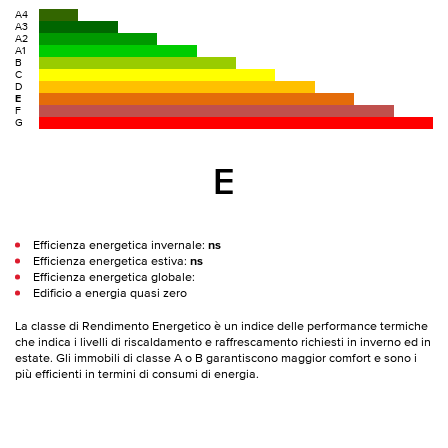
A4
A3
A2
A1
B
C
D
E
F
G
E
Efficienza energetica invernale:
ns
Efficienza energetica estiva:
ns
Efficienza energetica globale:
Edificio a energia quasi zero
La classe di Rendimento Energetico è un indice delle performance termiche
che indica i livelli di riscaldamento e raffrescamento richiesti in inverno ed in
estate. Gli immobili di classe A o B garantiscono maggior comfort e sono i
più efficienti in termini di consumi di energia.