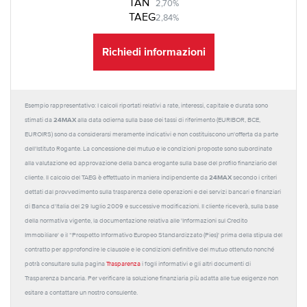
TAN
2,70%
TAEG
2,84%
Richiedi informazioni
Esempio rappresentativo: I calcoli riportati relativi a rate, interessi, capitale e durata sono
24MAX
stimati da
alla data odierna sulla base dei tassi di riferimento (EURIBOR, BCE,
EUROIRS) sono da considerarsi meramente indicativi e non costituiscono un'offerta da parte
dell'Istituto Rogante. La concessione del mutuo e le condizioni proposte sono subordinate
alla valutazione ed approvazione della banca erogante sulla base del profilo finanziario del
24MAX
cliente. Il calcolo del TAEG è effettuato in maniera indipendente da
secondo i criteri
dettati dal provvedimento sulla trasparenza delle operazioni e dei servizi bancari e finanziari
di Banca d'Italia del 29 luglio 2009 e successive modificazioni. Il cliente riceverà, sulla base
della normativa vigente, la documentazione relativa alle 'Informazioni sul Credito
Immobiliare' e il “Prospetto Informativo Europeo Standardizzato (Pies)' prima della stipula del
contratto per approfondire le clausole e le condizioni definitive del mutuo ottenuto nonché
potrà consultare sulla pagina
Trasparenza
i fogli informativi e gli altri documenti di
Trasparenza bancaria. Per verificare la soluzione finanziaria più adatta alle tue esigenze non
esitare a contattare un nostro consulente.