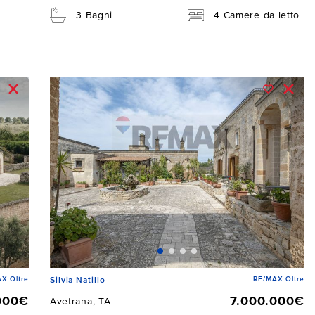
3 Bagni
4 Camere da letto
X Oltre
RE/MAX Oltre
Silvia Natillo
000€
7.000.000€
Avetrana, TA