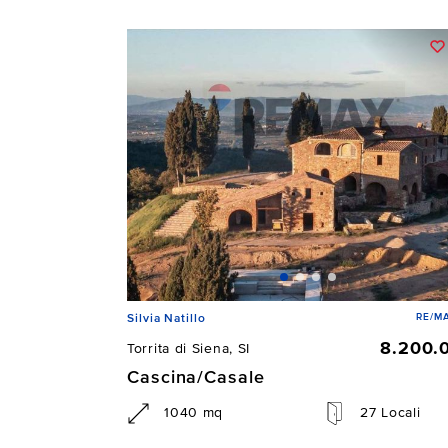
RE/MA
Silvia Natillo
8.200.
Torrita di Siena, SI
Cascina/Casale
1040 mq
27 Locali