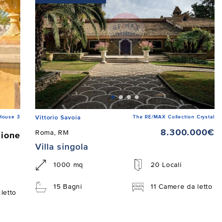
House 3
The RE/MAX Collection Crystal
Vittorio Savoia
8.300.000€
Roma, RM
zione
Villa singola
1000 mq
20 Locali
15 Bagni
11 Camere da letto
letto