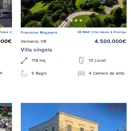
Polare 2
RE/MAX Città Ideale & Prestige
Francoise Mogavero
000€
4.500.000€
Verbania, VB
Villa singola
718 mq
10 Locali
a
5 Bagni
4 Camere da letto