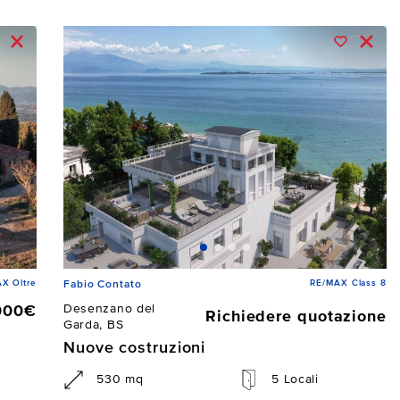
X Oltre
RE/MAX Class 8
Fabio Contato
Desenzano del
000€
Richiedere quotazione
Garda, BS
Nuove costruzioni
530 mq
5 Locali