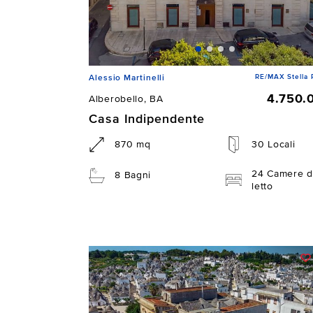
RE/MAX Stella 
Alessio Martinelli
4.750.
Alberobello, BA
Casa Indipendente
870 mq
30 Locali
24 Camere d
8 Bagni
letto