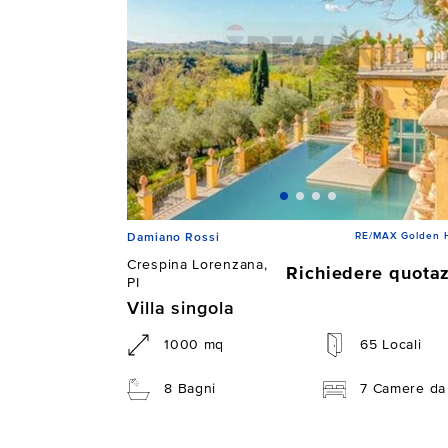
RE/MAX Golden 
Damiano Rossi
Crespina Lorenzana,
Richiedere quota
PI
Villa singola
1000 mq
65 Locali
8 Bagni
7 Camere da 