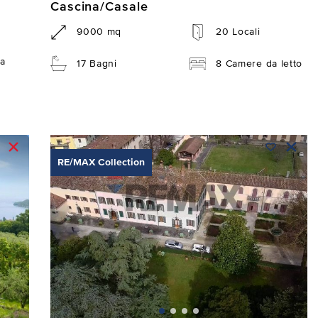
Cascina/Casale
9000 mq
20 Locali
a
17 Bagni
8 Camere da letto
RE/MAX Collection