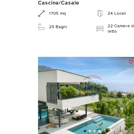
Cascina/Casale
1705 mq
24 Locali
22 Camere d
25 Bagni
letto