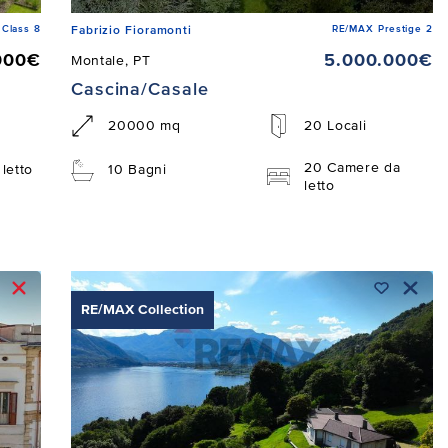
Class 8
RE/MAX Prestige 2
Fabrizio Fioramonti
000€
5.000.000€
Montale, PT
Cascina/Casale
20000 mq
20 Locali
20 Camere da
letto
10 Bagni
letto
RE/MAX Collection