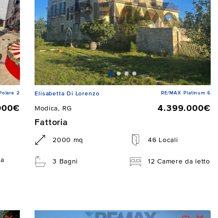
Polare 2
RE/MAX Platinum 6
Elisabetta Di Lorenzo
000€
4.399.000€
Modica, RG
Fattoria
2000 mq
46 Locali
da
3 Bagni
12 Camere da letto