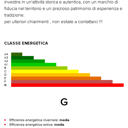
investire in un'attività storica e autentica, con un marchio di
fiducia nel territorio e un prezioso patrimonio di esperienza e
tradizione.
per ulteriori chiarimenti , non esitate a contattarci !!!
CLASSE ENERGETICA
A4
A3
A2
A1
B
C
D
E
F
G
G
Efficienza energetica invernale:
media
Efficienza energetica estiva:
media