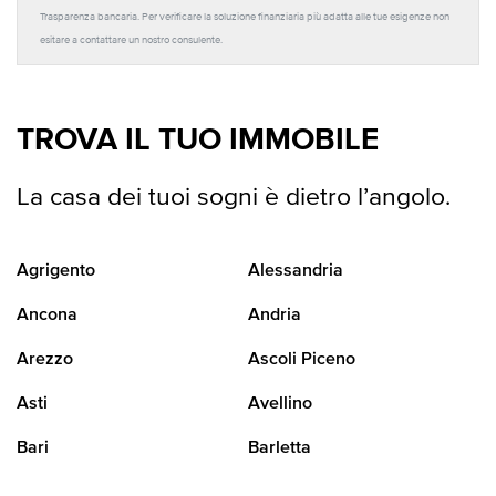
Trasparenza bancaria. Per verificare la soluzione finanziaria più adatta alle tue esigenze non
esitare a contattare un nostro consulente.
TROVA IL TUO IMMOBILE
La casa dei tuoi sogni è dietro l’angolo.
Agrigento
Alessandria
Ancona
Andria
Arezzo
Ascoli Piceno
Asti
Avellino
Bari
Barletta