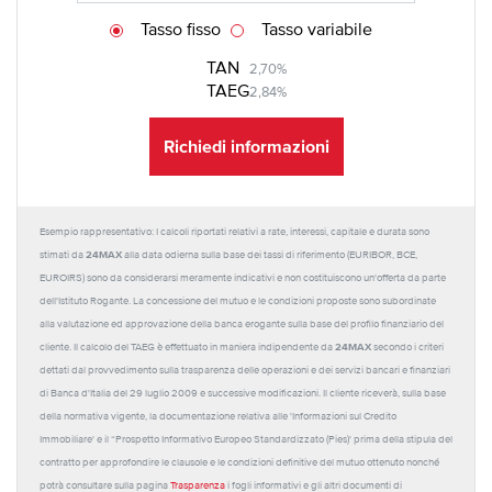
Tasso fisso
Tasso variabile
TAN
2,70%
TAEG
2,84%
Richiedi informazioni
Esempio rappresentativo: I calcoli riportati relativi a rate, interessi, capitale e durata sono
24MAX
stimati da
alla data odierna sulla base dei tassi di riferimento (EURIBOR, BCE,
EUROIRS) sono da considerarsi meramente indicativi e non costituiscono un'offerta da parte
dell'Istituto Rogante. La concessione del mutuo e le condizioni proposte sono subordinate
alla valutazione ed approvazione della banca erogante sulla base del profilo finanziario del
24MAX
cliente. Il calcolo del TAEG è effettuato in maniera indipendente da
secondo i criteri
dettati dal provvedimento sulla trasparenza delle operazioni e dei servizi bancari e finanziari
di Banca d'Italia del 29 luglio 2009 e successive modificazioni. Il cliente riceverà, sulla base
della normativa vigente, la documentazione relativa alle 'Informazioni sul Credito
Immobiliare' e il “Prospetto Informativo Europeo Standardizzato (Pies)' prima della stipula del
contratto per approfondire le clausole e le condizioni definitive del mutuo ottenuto nonché
potrà consultare sulla pagina
Trasparenza
i fogli informativi e gli altri documenti di