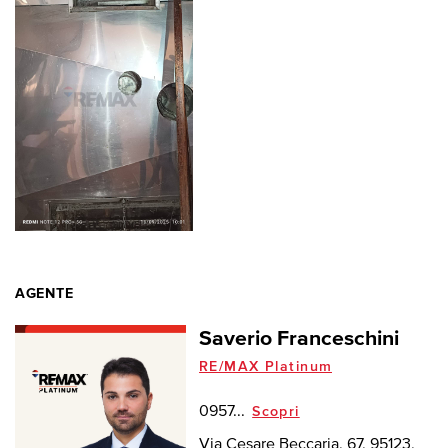
AGENTE
Saverio Franceschini
RE/MAX Platinum
0957...
Scopri
Via Cesare Beccaria, 67, 95123,