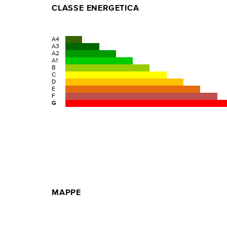
CLASSE ENERGETICA
A4
A3
A2
A1
B
C
D
E
F
G
MAPPE