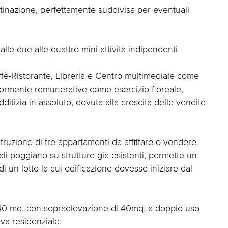
inazione, perfettamente suddivisa per eventuali
le due alle quattro mini attività indipendenti.
ffè-Ristorante, Libreria e Centro multimediale come
giormente remunerative come esercizio floreale,
ditizia in assoluto, dovuta alla crescita delle vendite
truzione di tre appartamenti da affittare o vendere.
ziali poggiano su strutture già esistenti, permette un
di un lotto la cui edificazione dovesse iniziare dal
 40 mq. con sopraelevazione di 40mq. a doppio uso
va residenziale.