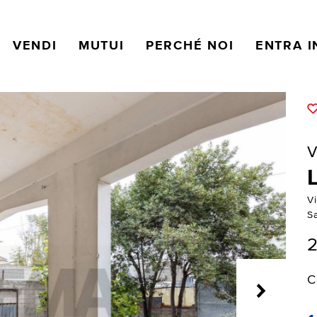
VENDI
MUTUI
PERCHÉ NOI
ENTRA I
V
Vi
S
2
C