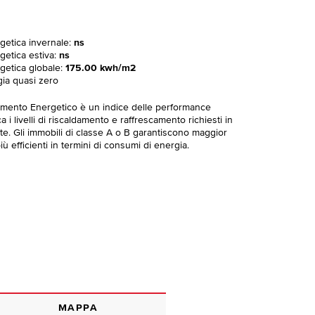
rgetica invernale:
ns
getica estiva:
ns
rgetica globale:
175.00 kwh/m2
gia quasi zero
imento Energetico è un indice delle performance
 i livelli di riscaldamento e raffrescamento richiesti in
te. Gli immobili di classe A o B garantiscono maggior
ù efficienti in termini di consumi di energia.
MAPPA