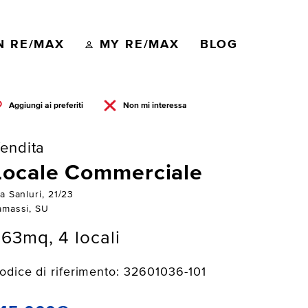
N RE/MAX
MY RE/MAX
BLOG
Aggiungi ai preferiti
Non mi interessa
endita
Locale Commerciale
a Sanluri, 21/23
amassi, SU
63mq, 4 locali
odice di riferimento: 32601036-101