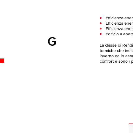
Efficienza ene
Efficienza ener
Efficienza ene
Edificio a ener
G
La classe di Rend
termiche che indica
inverno ed in esta
comfort e sono i pi