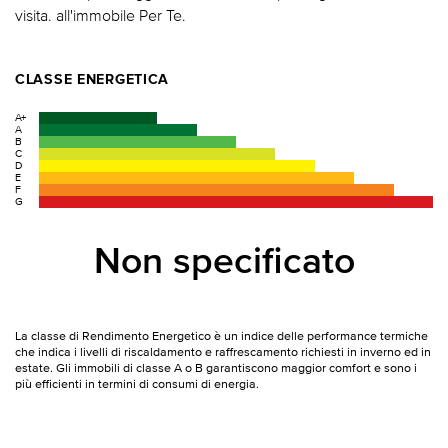
visita. all'immobile Per Te.
CLASSE ENERGETICA
A+
A
B
C
D
E
F
G
Non specificato
La classe di Rendimento Energetico è un indice delle performance termiche
che indica i livelli di riscaldamento e raffrescamento richiesti in inverno ed in
estate. Gli immobili di classe A o B garantiscono maggior comfort e sono i
più efficienti in termini di consumi di energia.