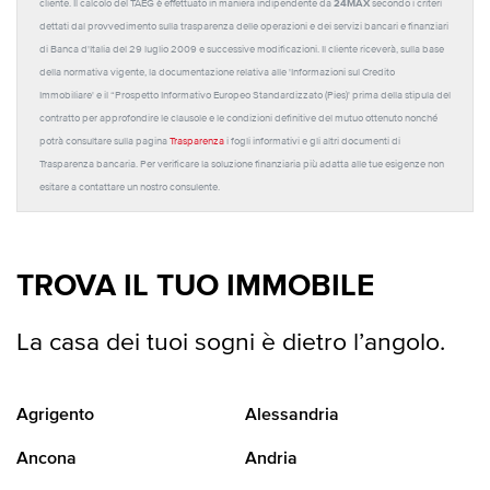
24MAX
cliente. Il calcolo del TAEG è effettuato in maniera indipendente da
secondo i criteri
dettati dal provvedimento sulla trasparenza delle operazioni e dei servizi bancari e finanziari
di Banca d'Italia del 29 luglio 2009 e successive modificazioni. Il cliente riceverà, sulla base
della normativa vigente, la documentazione relativa alle 'Informazioni sul Credito
Immobiliare' e il “Prospetto Informativo Europeo Standardizzato (Pies)' prima della stipula del
contratto per approfondire le clausole e le condizioni definitive del mutuo ottenuto nonché
potrà consultare sulla pagina
Trasparenza
i fogli informativi e gli altri documenti di
Trasparenza bancaria. Per verificare la soluzione finanziaria più adatta alle tue esigenze non
esitare a contattare un nostro consulente.
TROVA IL TUO IMMOBILE
La casa dei tuoi sogni è dietro l’angolo.
Agrigento
Alessandria
Ancona
Andria