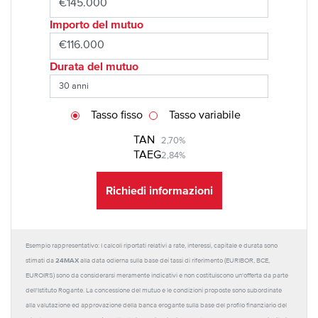
Importo del mutuo
Durata del mutuo
Tasso fisso
Tasso variabile
TAN
2,70%
TAEG
2,84%
Richiedi informazioni
Esempio rappresentativo: I calcoli riportati relativi a rate, interessi, capitale e durata sono
24MAX
stimati da
alla data odierna sulla base dei tassi di riferimento (EURIBOR, BCE,
EUROIRS) sono da considerarsi meramente indicativi e non costituiscono un'offerta da parte
dell'Istituto Rogante. La concessione del mutuo e le condizioni proposte sono subordinate
alla valutazione ed approvazione della banca erogante sulla base del profilo finanziario del