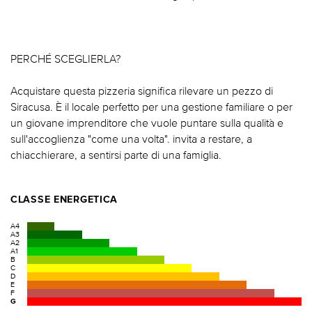
PERCHÉ SCEGLIERLA?
Acquistare questa pizzeria significa rilevare un pezzo di
Siracusa. È il locale perfetto per una gestione familiare o per
un giovane imprenditore che vuole puntare sulla qualità e
sull'accoglienza "come una volta". invita a restare, a
chiacchierare, a sentirsi parte di una famiglia.
CLASSE ENERGETICA
A4
A3
A2
A1
B
C
D
E
F
G