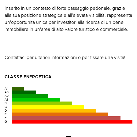
Inserito in un contesto di forte passaggio pedonale, grazie
alla sua posizione strategica e all'elevata visibilità, rappresenta
un'opportunità unica per investitori alla ricerca di un bene
immobiliare in un'area di alto valore turistico e commerciale.
Contattaci per ulteriori informazioni o per fissare una visita!
CLASSE ENERGETICA
A4
A3
A2
A1
B
C
D
E
F
G