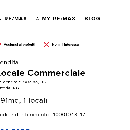
N RE/MAX
MY RE/MAX
BLOG
Aggiungi ai preferiti
Non mi interessa
endita
Locale Commerciale
ia generale cascino, 96
ttoria, RG
91mq, 1 locali
odice di riferimento: 40001043-47