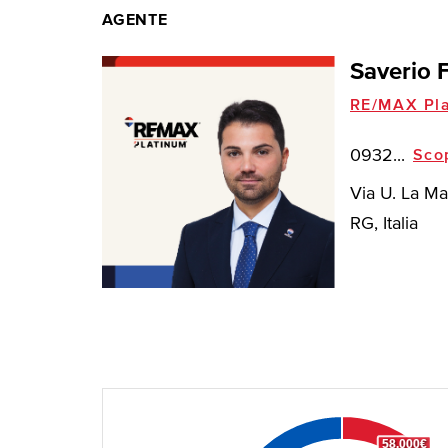
AGENTE
Saverio 
RE/MAX Pla
0932...
Sco
Via U. La Ma
RG, Italia
58.000€