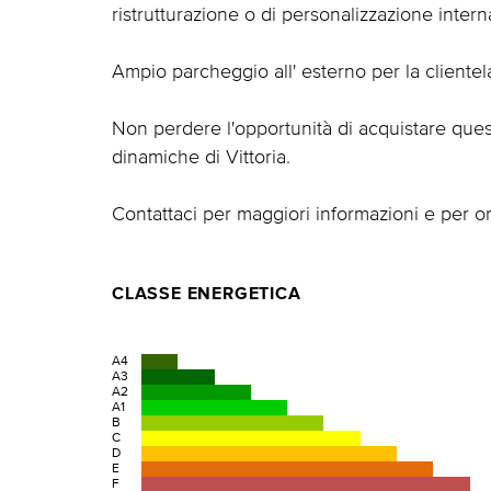
ristrutturazione o di personalizzazione intern
Ampio parcheggio all' esterno per la clientel
Non perdere l'opportunità di acquistare ques
dinamiche di Vittoria.
Contattaci per maggiori informazioni e per or
CLASSE ENERGETICA
A4
A3
A2
A1
B
C
D
E
F