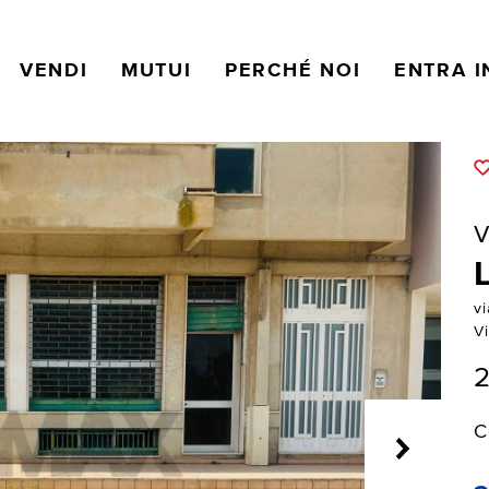
VENDI
MUTUI
PERCHÉ NOI
ENTRA I
V
v
Vi
2
C