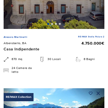
RE/MAX Stella Polare 2
Alessio Martinelli
4.750.000€
Alberobello, BA
Casa Indipendente
870 mq
30 Locali
8 Bagni
24 Camere da
letto
RE/MAX Collection