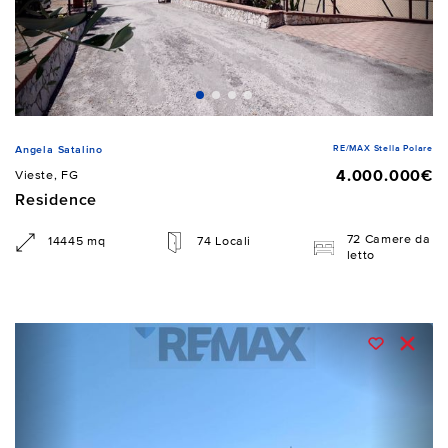
RE/MAX Stella Polare
Angela Satalino
4.000.000€
Vieste, FG
Residence
72 Camere da
14445 mq
74 Locali
letto