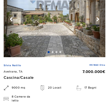
RE/MAX Oltre
Silvia Natillo
7.000.000€
Avetrana, TA
Cascina/Casale
9000 mq
20 Locali
17 Bagni
8 Camere da
letto