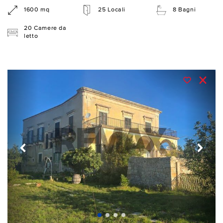
1600 mq
25 Locali
8 Bagni
20 Camere da
letto