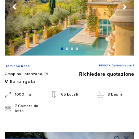
RE/MAX Golden House 3
Damiano Rossi
Richiedere quotazione
Crespina Lorenzana, PI
Villa singola
1000 mq
65 Locali
8 Bagni
7 Camere da
letto