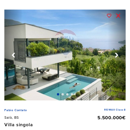
RE/MAX Class 8
Fabio Contato
5.500.000€
Salò, BS
Villa singola