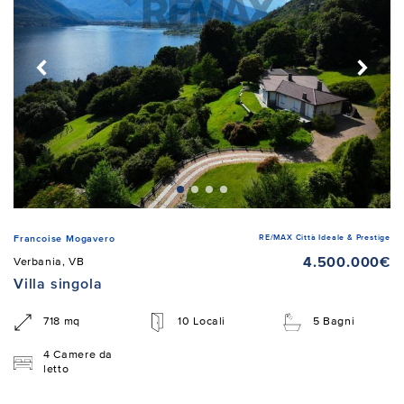
RE/MAX Città Ideale & Prestige
Francoise Mogavero
4.500.000€
Verbania, VB
Villa singola
718 mq
10 Locali
5 Bagni
4 Camere da
letto