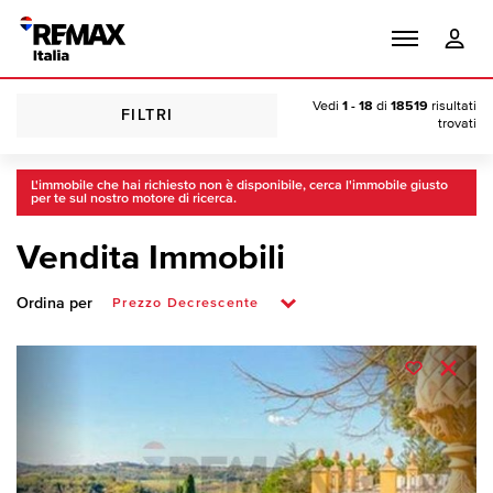
Vedi
1 - 18
di
18519
risultati
FILTRI
trovati
L'immobile che hai richiesto non è disponibile, cerca l'immobile giusto
per te sul nostro motore di ricerca.
Vendita Immobili
Ordina per