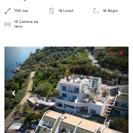
700 mq
18 Locali
16 Bagni
15 Camere da
letto