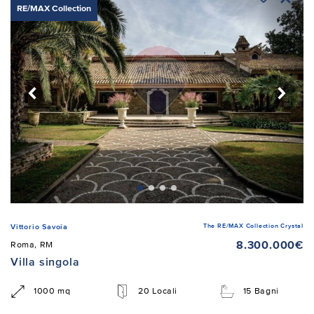
RE/MAX Collection
The RE/MAX Collection Crystal
Vittorio Savoia
8.300.000€
Roma, RM
Villa singola
1000 mq
20 Locali
15 Bagni