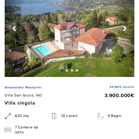
RE/MAX Lakelife
Alessandro Masserini
3.900.000€
Orta San Giulio, NO
Villa singola
623 mq
10 Locali
9 Bagni
7 Camere da
letto