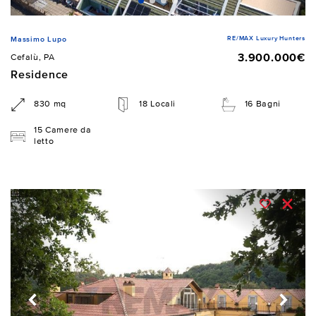
RE/MAX Luxury Hunters
Massimo Lupo
3.900.000€
Cefalù, PA
Residence
830 mq
18 Locali
16 Bagni
15 Camere da
letto