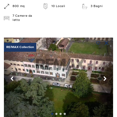
800 mq
10 Locali
3 Bagni
7 Camere da
letto
RE/MAX Collection