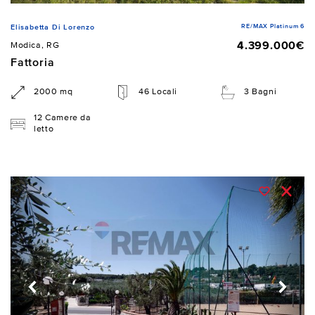
RE/MAX Platinum 6
Elisabetta Di Lorenzo
4.399.000€
Modica, RG
Fattoria
2000 mq
46 Locali
3 Bagni
12 Camere da
letto