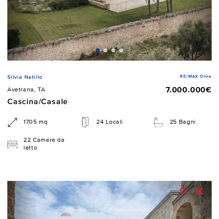
RE/MAX Oltre
Silvia Natillo
7.000.000€
Avetrana, TA
Cascina/Casale
1705 mq
24 Locali
25 Bagni
22 Camere da
letto