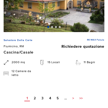
RE/MAX Fabula
Salvatore Della Corte
Richiedere quotazione
Fiumicino, RM
Cascina/Casale
2000 mq
15 Locali
11 Bagni
12 Camere da
letto
1
2
3
4
5
…
>
>>