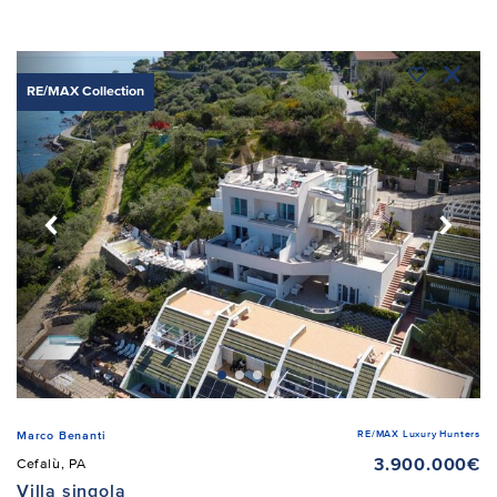
RE/MAX Collection
RE/MAX Luxury Hunters
Marco Benanti
3.900.000€
Cefalù, PA
Villa singola