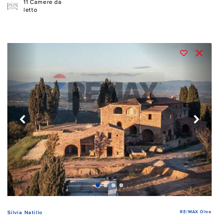
11 Camere da
letto
RE/MAX Oltre
Silvia Natillo