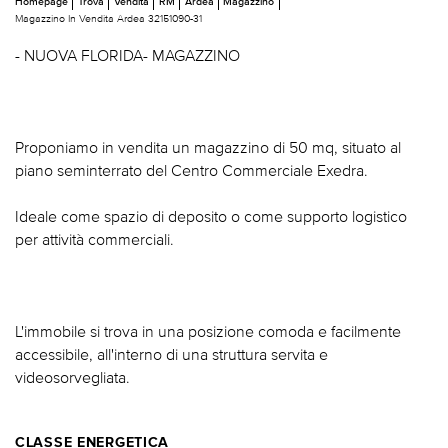
Homepage
Trova
Vendita
RM
Ardea
Magazzino
Magazzino In Vendita Ardea 32151090-31
- NUOVA FLORIDA- MAGAZZINO
Proponiamo in vendita un magazzino di 50 mq, situato al
piano seminterrato del Centro Commerciale Exedra.
Ideale come spazio di deposito o come supporto logistico
per attività commerciali.
L'immobile si trova in una posizione comoda e facilmente
accessibile, all'interno di una struttura servita e
videosorvegliata.
CLASSE ENERGETICA