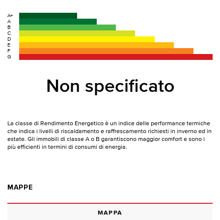
A+
A
B
C
D
E
F
G
Non specificato
La classe di Rendimento Energetico è un indice delle performance termiche
che indica i livelli di riscaldamento e raffrescamento richiesti in inverno ed in
estate. Gli immobili di classe A o B garantiscono maggior comfort e sono i
più efficienti in termini di consumi di energia.
MAPPE
MAPPA