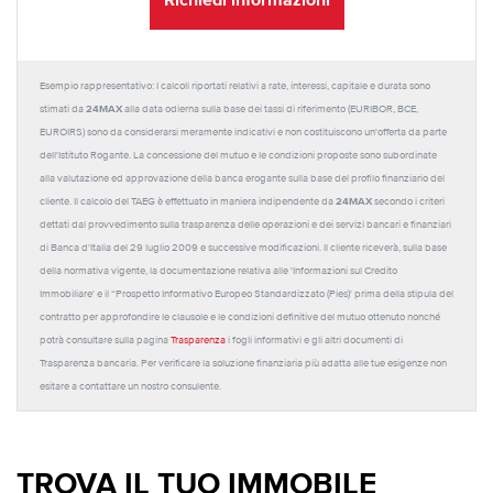
Esempio rappresentativo: I calcoli riportati relativi a rate, interessi, capitale e durata sono
24MAX
stimati da
alla data odierna sulla base dei tassi di riferimento (EURIBOR, BCE,
EUROIRS) sono da considerarsi meramente indicativi e non costituiscono un'offerta da parte
dell'Istituto Rogante. La concessione del mutuo e le condizioni proposte sono subordinate
alla valutazione ed approvazione della banca erogante sulla base del profilo finanziario del
24MAX
cliente. Il calcolo del TAEG è effettuato in maniera indipendente da
secondo i criteri
dettati dal provvedimento sulla trasparenza delle operazioni e dei servizi bancari e finanziari
di Banca d'Italia del 29 luglio 2009 e successive modificazioni. Il cliente riceverà, sulla base
della normativa vigente, la documentazione relativa alle 'Informazioni sul Credito
Immobiliare' e il “Prospetto Informativo Europeo Standardizzato (Pies)' prima della stipula del
contratto per approfondire le clausole e le condizioni definitive del mutuo ottenuto nonché
potrà consultare sulla pagina
Trasparenza
i fogli informativi e gli altri documenti di
Trasparenza bancaria. Per verificare la soluzione finanziaria più adatta alle tue esigenze non
esitare a contattare un nostro consulente.
TROVA IL TUO IMMOBILE