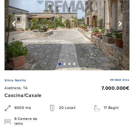
RE/MAX Oltre
Silvia Natillo
7.000.000€
Avetrana, TA
Cascina/Casale
9000 mq
20 Locali
17 Bagni
8 Camere da
letto