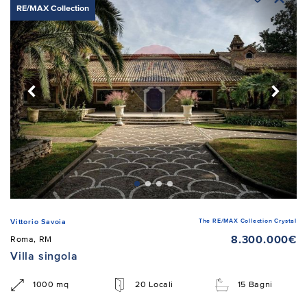
RE/MAX Collection
The RE/MAX Collection Crystal
Vittorio Savoia
8.300.000€
Roma, RM
Villa singola
1000 mq
20 Locali
15 Bagni