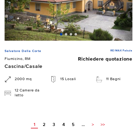
RE/MAX Fabula
Salvatore Della Corte
Richiedere quotazione
Fiumicino, RM
Cascina/Casale
2000 mq
15 Locali
11 Bagni
12 Camere da
letto
1
2
3
4
5
…
>
>>