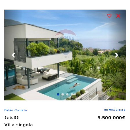
RE/MAX Class 8
Fabio Contato
5.500.000€
Salò, BS
Villa singola