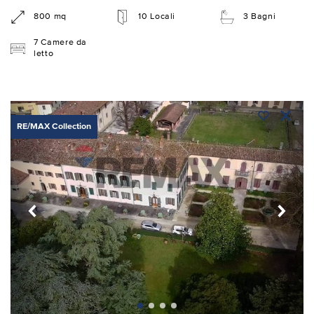
800 mq
10 Locali
3 Bagni
7 Camere da
letto
RE/MAX Collection