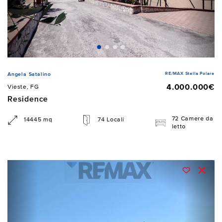
RE/MAX Stella Polare
Angela Satalino
4.000.000€
Vieste, FG
Residence
72 Camere da
14445 mq
74 Locali
letto