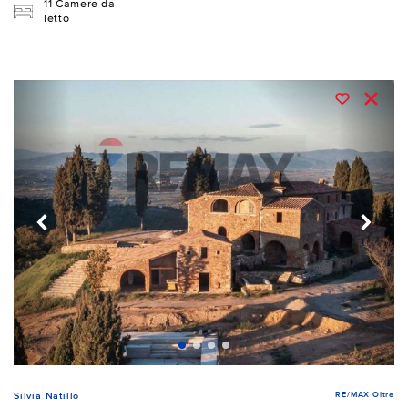
11 Camere da
letto
RE/MAX Oltre
Silvia Natillo