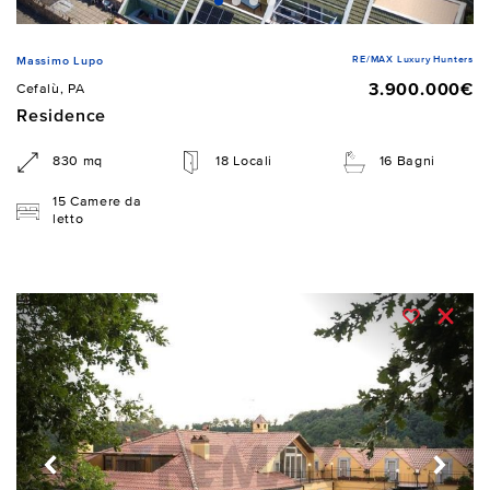
RE/MAX Luxury Hunters
Massimo Lupo
3.900.000€
Cefalù, PA
Residence
830 mq
18 Locali
16 Bagni
15 Camere da
letto