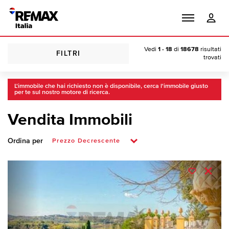
Vedi
1 - 18
di
18678
risultati
FILTRI
trovati
L'immobile che hai richiesto non è disponibile, cerca l'immobile giusto
per te sul nostro motore di ricerca.
Vendita Immobili
Ordina per