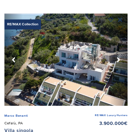
RE/MAX Collection
RE/MAX Luxury Hunters
Marco Benanti
3.900.000€
Cefalù, PA
Villa singola