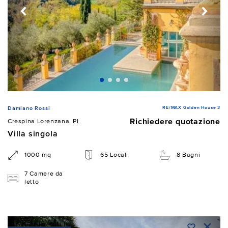
RE/MAX Golden House 3
Damiano Rossi
Richiedere quotazione
Crespina Lorenzana, PI
Villa singola
1000 mq
65 Locali
8 Bagni
7 Camere da
letto