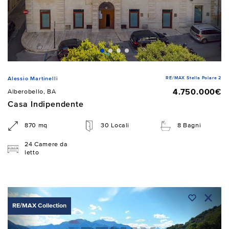
RE/MAX Stella Polare 2
Alessio Martinelli
4.750.000€
Alberobello, BA
Casa Indipendente
870 mq
30 Locali
8 Bagni
24 Camere da
letto
RE/MAX Collection