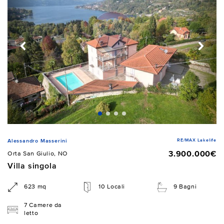
RE/MAX Lakelife
Alessandro Masserini
3.900.000€
Orta San Giulio, NO
Villa singola
623 mq
10 Locali
9 Bagni
7 Camere da
letto