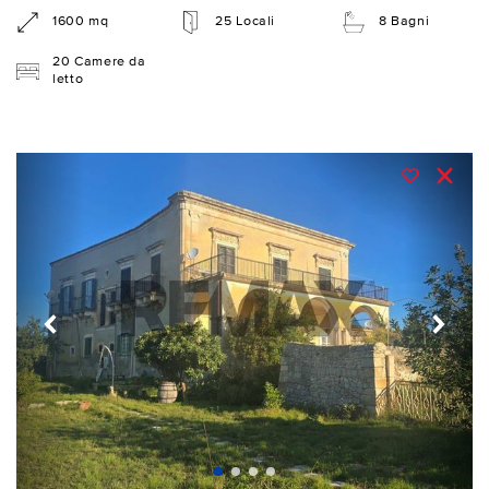
1600 mq
25 Locali
8 Bagni
20 Camere da
letto