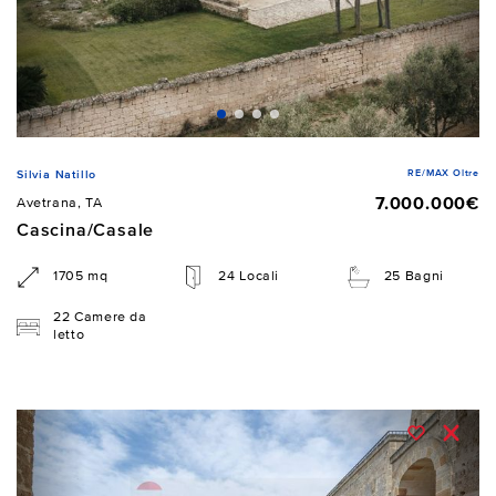
RE/MAX Oltre
Silvia Natillo
7.000.000€
Avetrana, TA
Cascina/Casale
1705 mq
24 Locali
25 Bagni
22 Camere da
letto