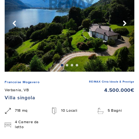
RE/MAX Città Ideale & Prestige
Francoise Mogavero
4.500.000€
Verbania, VB
Villa singola
718 mq
10 Locali
5 Bagni
4 Camere da
letto