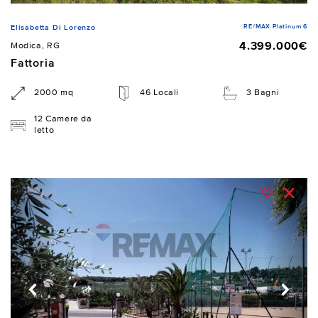
RE/MAX Platinum 6
Elisabetta Di Lorenzo
4.399.000€
Modica, RG
Fattoria
2000 mq
46 Locali
3 Bagni
12 Camere da
letto