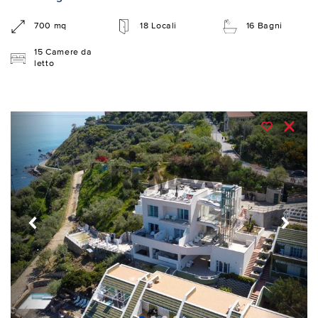
700 mq
18 Locali
16 Bagni
15 Camere da
letto