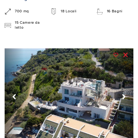
700 mq
18 Locali
16 Bagni
15 Camere da
letto