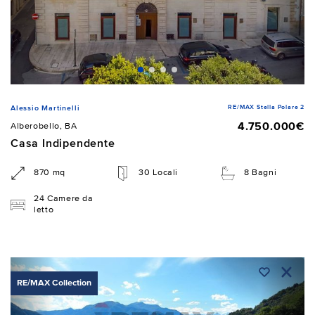
RE/MAX Stella Polare 2
Alessio Martinelli
4.750.000€
Alberobello, BA
Casa Indipendente
870 mq
30 Locali
8 Bagni
24 Camere da
letto
RE/MAX Collection