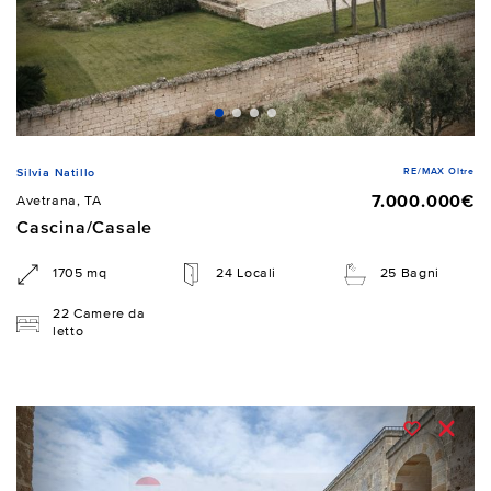
RE/MAX Oltre
Silvia Natillo
7.000.000€
Avetrana, TA
Cascina/Casale
1705 mq
24 Locali
25 Bagni
22 Camere da
letto