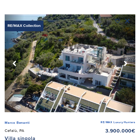
RE/MAX Collection
RE/MAX Luxury Hunters
Marco Benanti
3.900.000€
Cefalù, PA
Villa singola