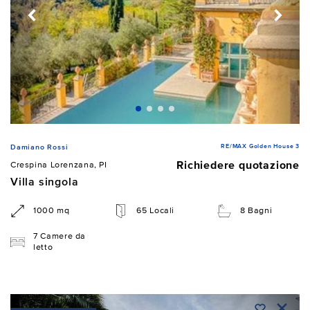
RE/MAX Golden House 3
Damiano Rossi
Richiedere quotazione
Crespina Lorenzana, PI
Villa singola
1000 mq
65 Locali
8 Bagni
7 Camere da
letto