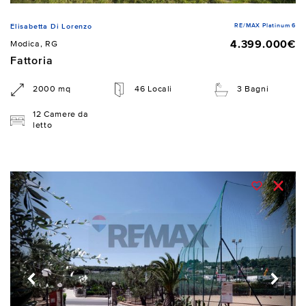
RE/MAX Platinum 6
Elisabetta Di Lorenzo
4.399.000€
Modica, RG
Fattoria
2000 mq
46 Locali
3 Bagni
12 Camere da
letto