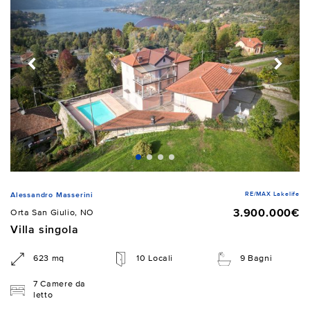
RE/MAX Lakelife
Alessandro Masserini
3.900.000€
Orta San Giulio, NO
Villa singola
623 mq
10 Locali
9 Bagni
7 Camere da
letto