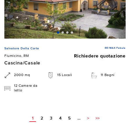
RE/MAX Fabula
Salvatore Della Corte
Richiedere quotazione
Fiumicino, RM
Cascina/Casale
2000 mq
15 Locali
11 Bagni
12 Camere da
letto
1
2
3
4
5
…
>
>>