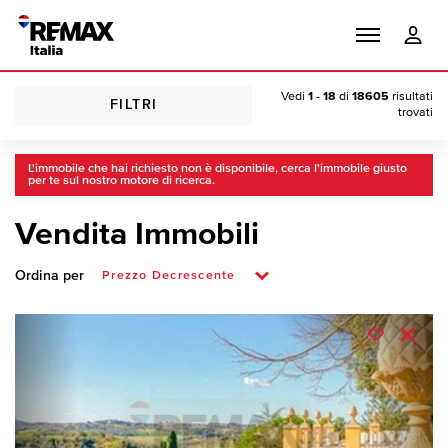
Vedi
1 - 18
di
18605
risultati
FILTRI
trovati
L'immobile che hai richiesto non è disponibile, cerca l'immobile giusto
per te sul nostro motore di ricerca.
Vendita Immobili
Ordina per