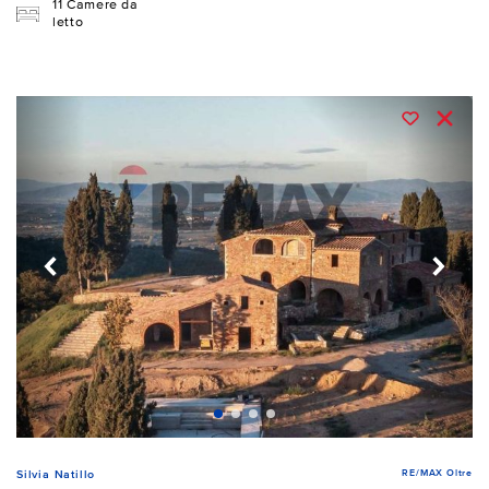
11 Camere da
letto
RE/MAX Oltre
Silvia Natillo