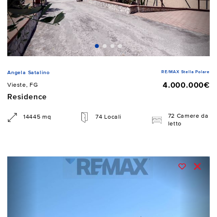
RE/MAX Stella Polare
Angela Satalino
4.000.000€
Vieste, FG
Residence
72 Camere da
14445 mq
74 Locali
letto