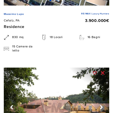
RE/MAX Luxury Hunters
Massimo Lupo
3.900.000€
Cefalù, PA
Residence
830 mq
18 Locali
16 Bagni
15 Camere da
letto