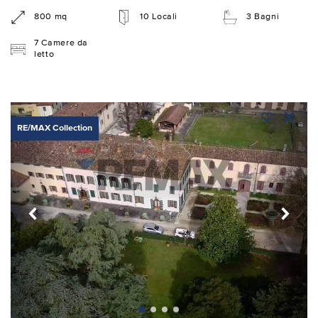
800 mq
10 Locali
3 Bagni
7 Camere da
letto
RE/MAX Collection