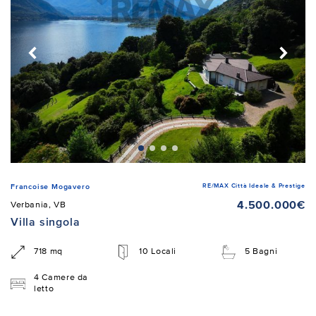
RE/MAX Città Ideale & Prestige
Francoise Mogavero
4.500.000€
Verbania, VB
Villa singola
718 mq
10 Locali
5 Bagni
4 Camere da
letto