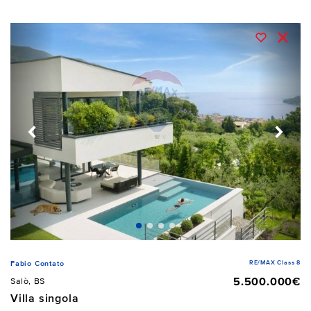
RE/MAX Class 8
Fabio Contato
5.500.000€
Salò, BS
Villa singola