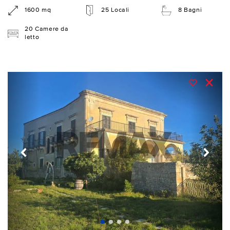
1600 mq
25 Locali
8 Bagni
20 Camere da
letto