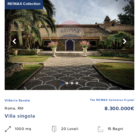
RE/MAX Collection
The RE/MAX Collection Crystal
Vittorio Savoia
8.300.000€
Roma, RM
Villa singola
1000 mq
20 Locali
15 Bagni