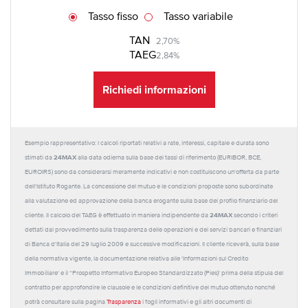
Tasso fisso
Tasso variabile
TAN
2,70%
TAEG
2,84%
Richiedi informazioni
Esempio rappresentativo: I calcoli riportati relativi a rate, interessi, capitale e durata sono
24MAX
stimati da
alla data odierna sulla base dei tassi di riferimento (EURIBOR, BCE,
EUROIRS) sono da considerarsi meramente indicativi e non costituiscono un'offerta da parte
dell'Istituto Rogante. La concessione del mutuo e le condizioni proposte sono subordinate
alla valutazione ed approvazione della banca erogante sulla base del profilo finanziario del
24MAX
cliente. Il calcolo del TAEG è effettuato in maniera indipendente da
secondo i criteri
dettati dal provvedimento sulla trasparenza delle operazioni e dei servizi bancari e finanziari
di Banca d'Italia del 29 luglio 2009 e successive modificazioni. Il cliente riceverà, sulla base
della normativa vigente, la documentazione relativa alle 'Informazioni sul Credito
Immobiliare' e il “Prospetto Informativo Europeo Standardizzato (Pies)' prima della stipula del
contratto per approfondire le clausole e le condizioni definitive del mutuo ottenuto nonché
potrà consultare sulla pagina
Trasparenza
i fogli informativi e gli altri documenti di