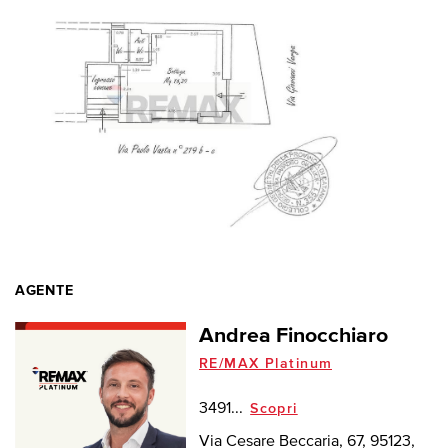
AGENTE
Andrea Finocchiaro
RE/MAX Platinum
3491...
Scopri
Via Cesare Beccaria, 67, 95123,