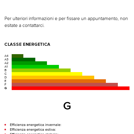
Per ulteriori informazioni e per fissare un appuntamento, non
esitate a contattarci.
CLASSE ENERGETICA
A4
A3
A2
A1
B
C
D
E
F
G
G
Efficienza energetica invernale:
Efficienza energetica estiva: