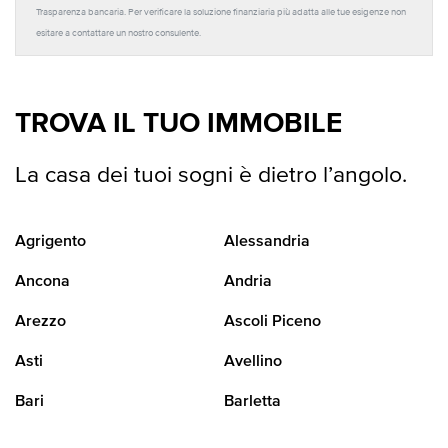
Trasparenza bancaria. Per verificare la soluzione finanziaria più adatta alle tue esigenze non
esitare a contattare un nostro consulente.
TROVA IL TUO IMMOBILE
La casa dei tuoi sogni è dietro l’angolo.
Agrigento
Alessandria
Ancona
Andria
Arezzo
Ascoli Piceno
Asti
Avellino
Bari
Barletta