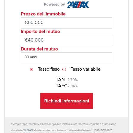
Powered by
Prezzo dell'immobile
Importo del mutuo
Durata del mutuo
Tasso fisso
Tasso variabile
TAN
2,70%
TAEG
2,84%
Richiedi informazioni
Esempio rappresentativo: I calcoli riportati relativi a rate, interessi, capitale e durata sono
24MAX
stimati da
alla data odierna sulla base dei tassi di riferimento (EURIBOR, BCE,