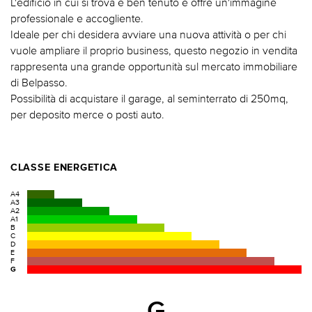
L'edificio in cui si trova è ben tenuto e offre un'immagine
professionale e accogliente.
Ideale per chi desidera avviare una nuova attività o per chi
vuole ampliare il proprio business, questo negozio in vendita
rappresenta una grande opportunità sul mercato immobiliare
di Belpasso.
Possibilità di acquistare il garage, al seminterrato di 250mq,
per deposito merce o posti auto.
CLASSE ENERGETICA
A4
A3
A2
A1
B
C
D
E
F
G
G