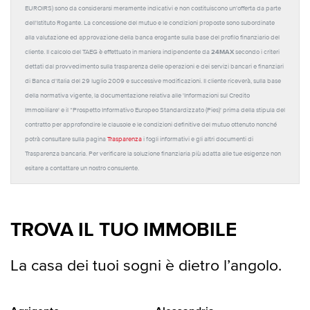
EUROIRS) sono da considerarsi meramente indicativi e non costituiscono un'offerta da parte
dell'Istituto Rogante. La concessione del mutuo e le condizioni proposte sono subordinate
alla valutazione ed approvazione della banca erogante sulla base del profilo finanziario del
24MAX
cliente. Il calcolo del TAEG è effettuato in maniera indipendente da
secondo i criteri
dettati dal provvedimento sulla trasparenza delle operazioni e dei servizi bancari e finanziari
di Banca d'Italia del 29 luglio 2009 e successive modificazioni. Il cliente riceverà, sulla base
della normativa vigente, la documentazione relativa alle 'Informazioni sul Credito
Immobiliare' e il “Prospetto Informativo Europeo Standardizzato (Pies)' prima della stipula del
contratto per approfondire le clausole e le condizioni definitive del mutuo ottenuto nonché
potrà consultare sulla pagina
Trasparenza
i fogli informativi e gli altri documenti di
Trasparenza bancaria. Per verificare la soluzione finanziaria più adatta alle tue esigenze non
esitare a contattare un nostro consulente.
TROVA IL TUO IMMOBILE
La casa dei tuoi sogni è dietro l’angolo.