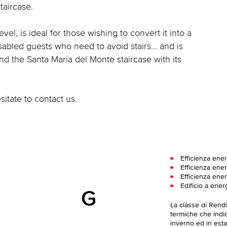
taircase.
vel, is ideal for those wishing to convert it into a
sabled guests who need to avoid stairs... and is
nd the Santa Maria del Monte staircase with its
sitate to contact us.
Efficienza ene
Efficienza ener
Efficienza ener
Edificio a ener
G
La classe di Rend
termiche che indica
inverno ed in esta