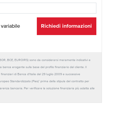
Richiedi informazioni
 variabile
URIBOR, BCE, EUROIRS) sono da considerarsi meramente indicativi e
anca erogante sulla base del profilo finanziario del cliente. Il
 finanziari di Banca d'Italia del 29 luglio 2009 e successive
Europeo Standardizzato (Pies)' prima della stipula del contratto per
sparenza bancaria. Per verificare la soluzione finanziaria più adatta alle