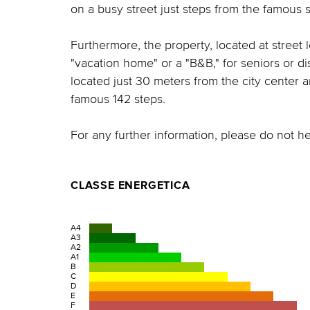
on a busy street just steps from the famous s
Furthermore, the property, located at street le
"vacation home" or a "B&B," for seniors or di
located just 30 meters from the city center a
famous 142 steps.
For any further information, please do not he
CLASSE ENERGETICA
A4
A3
A2
A1
B
C
D
E
F