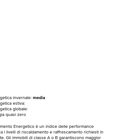
rgetica invernale:
media
getica estiva:
getica globale:
gia quasi zero
imento Energetico è un indice delle performance
 i livelli di riscaldamento e raffrescamento richiesti in
te. Gli immobili di classe A o B garantiscono maggior