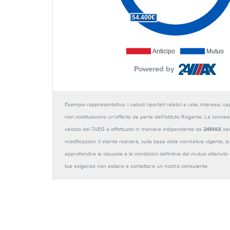
54.400€
Anticipo
Mutuo
Powered by
Esempio rappresentativo: I calcoli riportati relativi a rate, interessi, 
non costituiscono un'offerta da parte dell'Istituto Rogante. La conces
calcolo del TAEG è effettuato in maniera indipendente da
24MAX
sec
modificazioni. Il cliente riceverà, sulla base della normativa vigente,
approfondire le clausole e le condizioni definitive del mutuo ottenut
tue esigenze non esitare a contattare un nostro consulente.