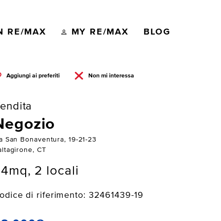
N RE/MAX
MY RE/MAX
BLOG
Aggiungi ai preferiti
Non mi interessa
endita
Negozio
ia San Bonaventura, 19-21-23
altagirone, CT
4mq, 2 locali
odice di riferimento: 32461439-19