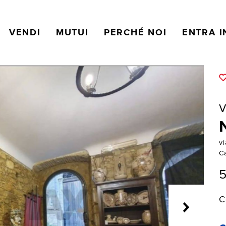
VENDI
MUTUI
PERCHÉ NOI
ENTRA I
V
v
C
5
C