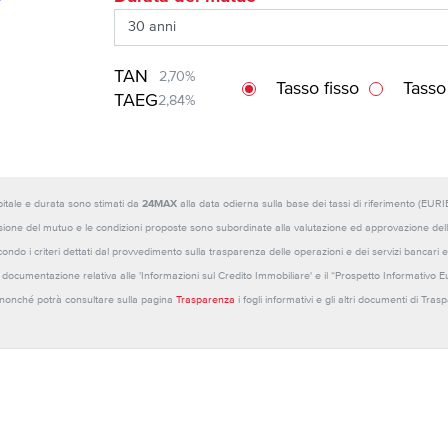
TAN
2,70%
Tasso fisso
Tasso
TAEG
2,84%
capitale e durata sono stimati da
24MAX
alla data odierna sulla base dei tassi di riferimento (E
sione del mutuo e le condizioni proposte sono subordinate alla valutazione ed approvazione della b
ondo i criteri dettati dal provvedimento sulla trasparenza delle operazioni e dei servizi bancari e
 la documentazione relativa alle 'Informazioni sul Credito Immobiliare' e il “Prospetto Informativo 
o nonché potrà consultare sulla pagina
Trasparenza
i fogli informativi e gli altri documenti di Tra