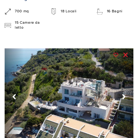
700 mq
18 Locali
16 Bagni
15 Camere da
letto