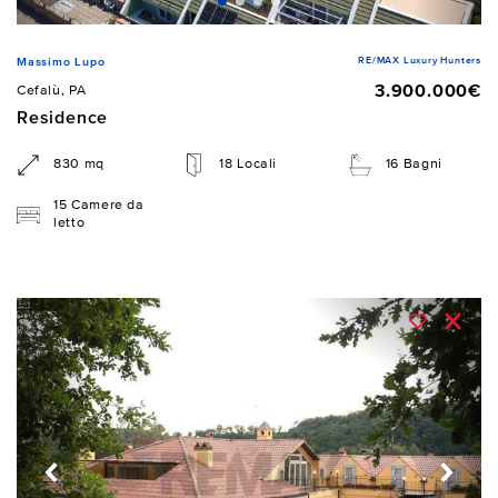
RE/MAX Luxury Hunters
Massimo Lupo
3.900.000€
Cefalù, PA
Residence
830 mq
18 Locali
16 Bagni
15 Camere da
letto