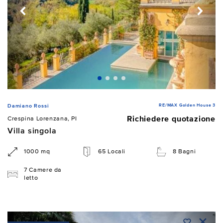
RE/MAX Golden House 3
Damiano Rossi
Richiedere quotazione
Crespina Lorenzana, PI
Villa singola
1000 mq
65 Locali
8 Bagni
7 Camere da
letto