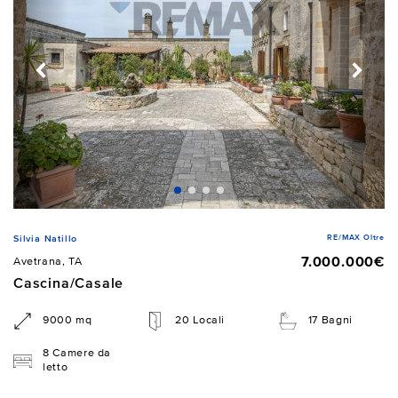
RE/MAX Oltre
Silvia Natillo
7.000.000€
Avetrana, TA
Cascina/Casale
9000 mq
20 Locali
17 Bagni
8 Camere da
letto