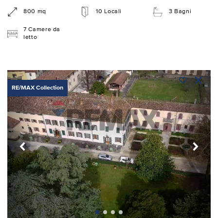
800 mq
10 Locali
3 Bagni
7 Camere da
letto
RE/MAX Collection