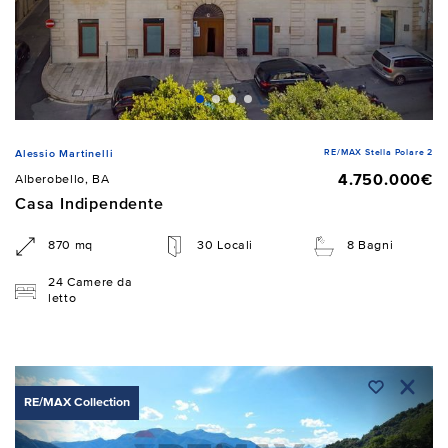
RE/MAX Stella Polare 2
Alessio Martinelli
4.750.000€
Alberobello, BA
Casa Indipendente
870 mq
30 Locali
8 Bagni
24 Camere da
letto
RE/MAX Collection