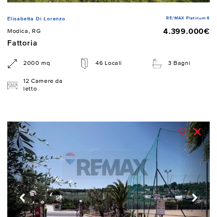
RE/MAX Platinum 6
Elisabetta Di Lorenzo
4.399.000€
Modica, RG
Fattoria
2000 mq
46 Locali
3 Bagni
12 Camere da
letto