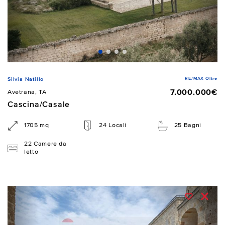
RE/MAX Oltre
Silvia Natillo
7.000.000€
Avetrana, TA
Cascina/Casale
1705 mq
24 Locali
25 Bagni
22 Camere da
letto