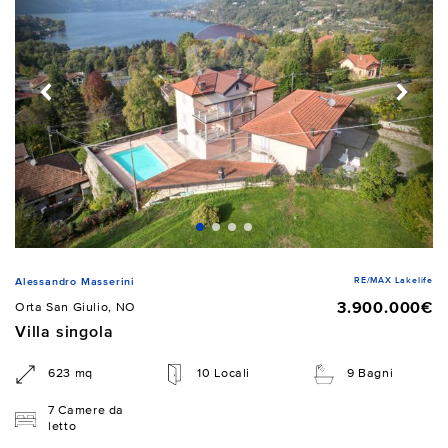
RE/MAX Lakelife
Alessandro Masserini
3.900.000€
Orta San Giulio, NO
Villa singola
623 mq
10 Locali
9 Bagni
7 Camere da
letto