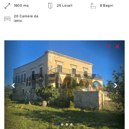
1600 mq
25 Locali
8 Bagni
20 Camere da
letto