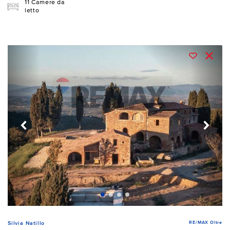
11 Camere da
letto
RE/MAX Oltre
Silvia Natillo