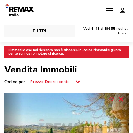
Vedi
1 - 18
di
18655
risultati
FILTRI
trovati
L'immobile che hai richiesto non è disponibile, cerca l'immobile giusto
per te sul nostro motore di ricerca.
Vendita Immobili
Ordina per