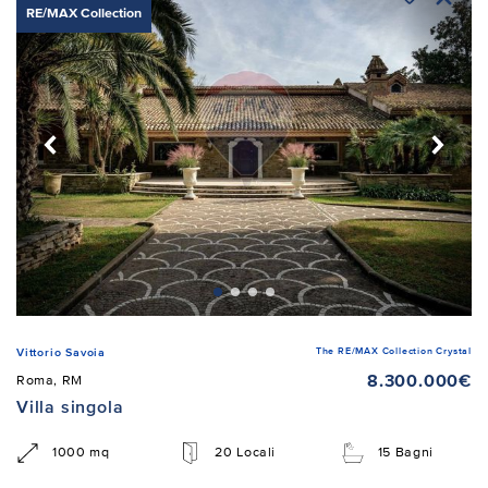
RE/MAX Collection
The RE/MAX Collection Crystal
Vittorio Savoia
8.300.000€
Roma, RM
Villa singola
1000 mq
20 Locali
15 Bagni