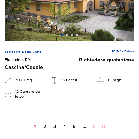
RE/MAX Fabula
Salvatore Della Corte
Richiedere quotazione
Fiumicino, RM
Cascina/Casale
2000 mq
15 Locali
11 Bagni
12 Camere da
letto
1
2
3
4
5
…
>
>>