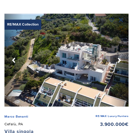
RE/MAX Collection
RE/MAX Luxury Hunters
Marco Benanti
3.900.000€
Cefalù, PA
Villa singola