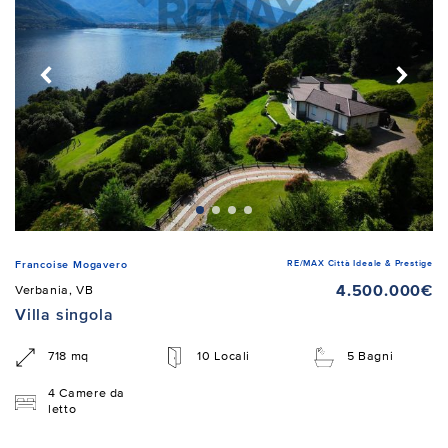
RE/MAX Città Ideale & Prestige
Francoise Mogavero
4.500.000€
Verbania, VB
Villa singola
718 mq
10 Locali
5 Bagni
4 Camere da
letto