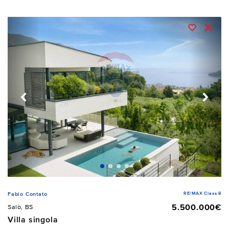
RE/MAX Class 8
Fabio Contato
5.500.000€
Salò, BS
Villa singola