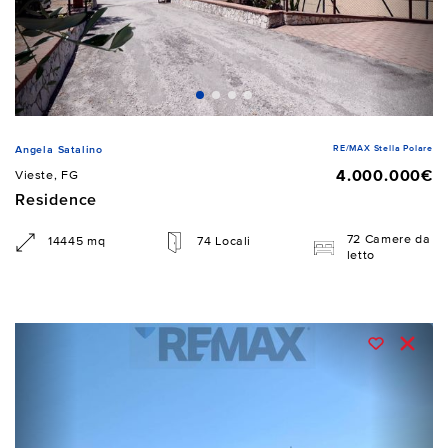
RE/MAX Stella Polare
Angela Satalino
4.000.000€
Vieste, FG
Residence
72 Camere da
14445 mq
74 Locali
letto