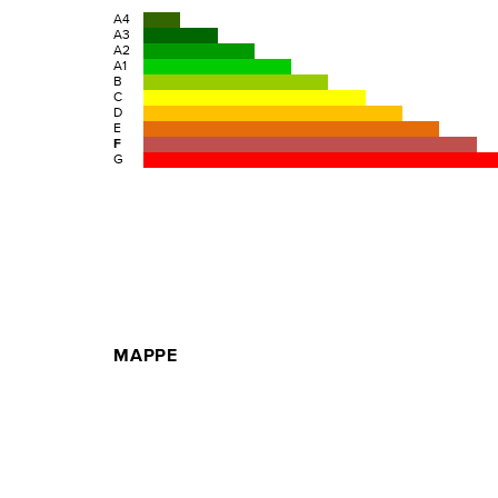
A4
A3
A2
A1
B
C
D
E
F
G
MAPPE