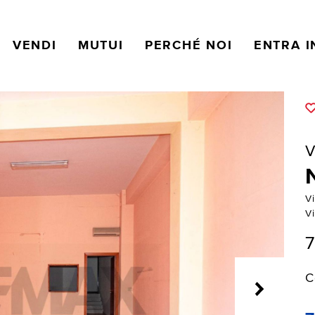
VENDI
MUTUI
PERCHÉ NOI
ENTRA I
V
V
V
7
C