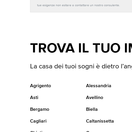
tue esigenze non esitare a contattare un nostro consulente.
TROVA IL TUO 
La casa dei tuoi sogni è dietro l’an
Agrigento
Alessandria
Asti
Avellino
Bergamo
Biella
Cagliari
Caltanissetta