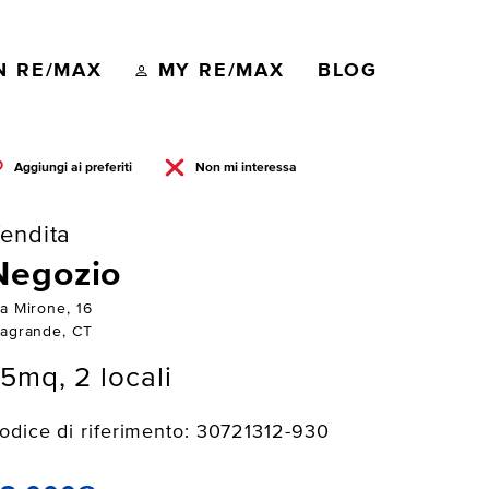
N RE/MAX
MY RE/MAX
BLOG
Aggiungi ai preferiti
Non mi interessa
endita
Negozio
ia Mirone, 16
iagrande, CT
5mq, 2 locali
odice di riferimento: 30721312-930