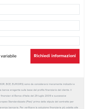
Richiedi informazioni
 variabile
URIBOR, BCE, EUROIRS) sono da considerarsi meramente indicativi e
anca erogante sulla base del profilo finanziario del cliente. Il
 finanziari di Banca d'Italia del 29 luglio 2009 e successive
Europeo Standardizzato (Pies)' prima della stipula del contratto per
sparenza bancaria. Per verificare la soluzione finanziaria più adatta alle