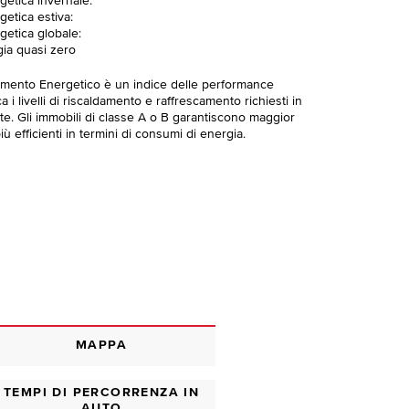
getica invernale:
getica estiva:
getica globale:
gia quasi zero
imento Energetico è un indice delle performance
 i livelli di riscaldamento e raffrescamento richiesti in
te. Gli immobili di classe A o B garantiscono maggior
ù efficienti in termini di consumi di energia.
MAPPA
TEMPI DI PERCORRENZA IN
AUTO