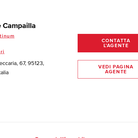
e Campailla
tinum
CONTATTA
L'AGENTE
ri
eccaria, 67, 95123,
VEDI PAGINA
AGENTE
talia