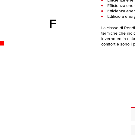
Efficienza ener
Efficienza ener
Efficienza ener
Edificio a ener
F
La classe di Rend
termiche che indica
inverno ed in esta
comfort e sono i pi