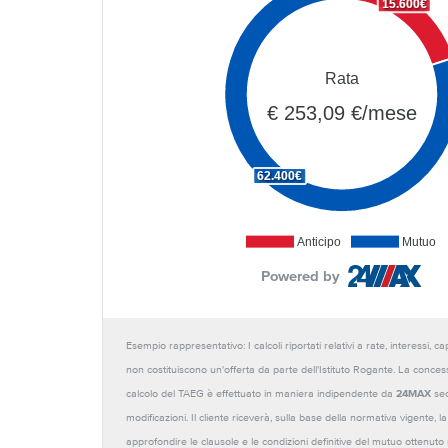
15.600€
Rata
€ 253,09 €/mese
62.400€
Anticipo
Mutuo
Powered by
Esempio rappresentativo: I calcoli riportati relativi a rate, interessi, 
non costituiscono un'offerta da parte dell'Istituto Rogante. La conces
calcolo del TAEG è effettuato in maniera indipendente da
24MAX
sec
modificazioni. Il cliente riceverà, sulla base della normativa vigente,
approfondire le clausole e le condizioni definitive del mutuo ottenut