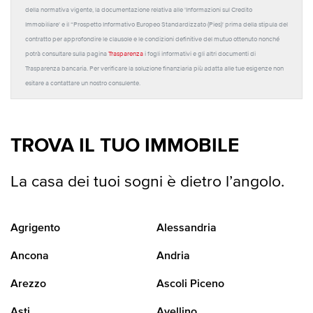
della normativa vigente, la documentazione relativa alle 'Informazioni sul Credito
Immobiliare' e il “Prospetto Informativo Europeo Standardizzato (Pies)' prima della stipula del
contratto per approfondire le clausole e le condizioni definitive del mutuo ottenuto nonché
potrà consultare sulla pagina
Trasparenza
i fogli informativi e gli altri documenti di
Trasparenza bancaria. Per verificare la soluzione finanziaria più adatta alle tue esigenze non
esitare a contattare un nostro consulente.
TROVA IL TUO IMMOBILE
La casa dei tuoi sogni è dietro l’angolo.
Agrigento
Alessandria
Ancona
Andria
Arezzo
Ascoli Piceno
Asti
Avellino