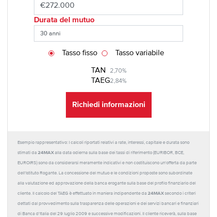
Durata del mutuo
Tasso fisso
Tasso variabile
TAN
2,70%
TAEG
2,84%
Richiedi informazioni
Esempio rappresentativo: I calcoli riportati relativi a rate, interessi, capitale e durata sono
24MAX
stimati da
alla data odierna sulla base dei tassi di riferimento (EURIBOR, BCE,
EUROIRS) sono da considerarsi meramente indicativi e non costituiscono un'offerta da parte
dell'Istituto Rogante. La concessione del mutuo e le condizioni proposte sono subordinate
alla valutazione ed approvazione della banca erogante sulla base del profilo finanziario del
24MAX
cliente. Il calcolo del TAEG è effettuato in maniera indipendente da
secondo i criteri
dettati dal provvedimento sulla trasparenza delle operazioni e dei servizi bancari e finanziari
di Banca d'Italia del 29 luglio 2009 e successive modificazioni. Il cliente riceverà, sulla base