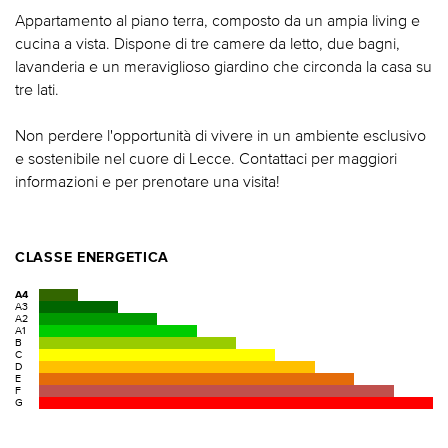
Appartamento al piano terra, composto da un ampia living e
cucina a vista. Dispone di tre camere da letto, due bagni,
lavanderia e un meraviglioso giardino che circonda la casa su
tre lati.
Non perdere l'opportunità di vivere in un ambiente esclusivo
e sostenibile nel cuore di Lecce. Contattaci per maggiori
informazioni e per prenotare una visita!
CLASSE ENERGETICA
A4
A3
A2
A1
B
C
D
E
F
G