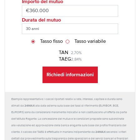
Importo del mutuo
Durata del mutuo
Tasso fisso
Tasso variabile
TAN
2,70%
TAEG
2,84%
Richiedi informazioni
Esempio rappresentativo: I calcoli riportati relativi a rate, interessi, capitale e durata sono
24MAX
stimati da
alla data odierna sulla base dei tassi di riferimento (EURIBOR, BCE,
EUROIRS) sono da considerarsi meramente indicativi e non costituiscono un'offerta da parte
dell'Istituto Rogante. La concessione del mutuo e le condizioni proposte sono subordinate
alla valutazione ed approvazione della banca erogante sulla base del profilo finanziario del
24MAX
cliente. Il calcolo del TAEG è effettuato in maniera indipendente da
secondo i criteri
dettati dal provvedimento sulla trasparenza delle operazioni e dei servizi bancari e finanziari