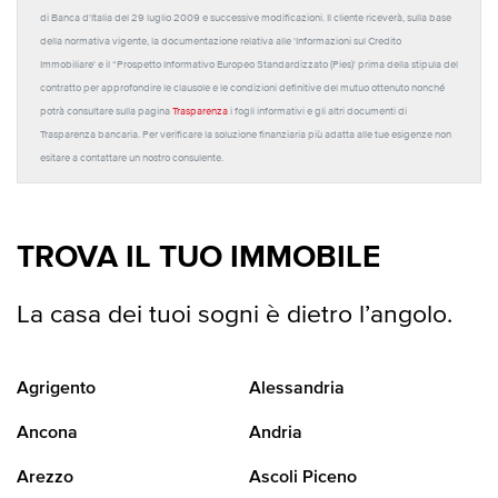
di Banca d'Italia del 29 luglio 2009 e successive modificazioni. Il cliente riceverà, sulla base
della normativa vigente, la documentazione relativa alle 'Informazioni sul Credito
Immobiliare' e il “Prospetto Informativo Europeo Standardizzato (Pies)' prima della stipula del
contratto per approfondire le clausole e le condizioni definitive del mutuo ottenuto nonché
potrà consultare sulla pagina
Trasparenza
i fogli informativi e gli altri documenti di
Trasparenza bancaria. Per verificare la soluzione finanziaria più adatta alle tue esigenze non
esitare a contattare un nostro consulente.
TROVA IL TUO IMMOBILE
La casa dei tuoi sogni è dietro l’angolo.
Agrigento
Alessandria
Ancona
Andria
Arezzo
Ascoli Piceno