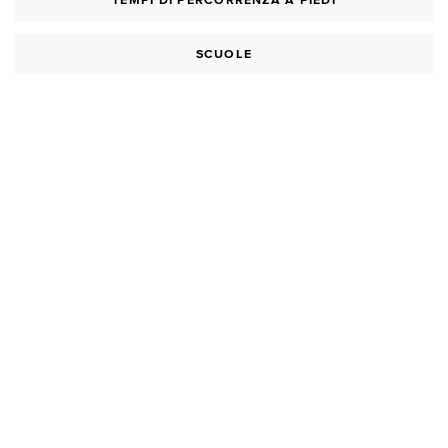
TEMPI DI PERCORRENZA A PIEDI
SCUOLE