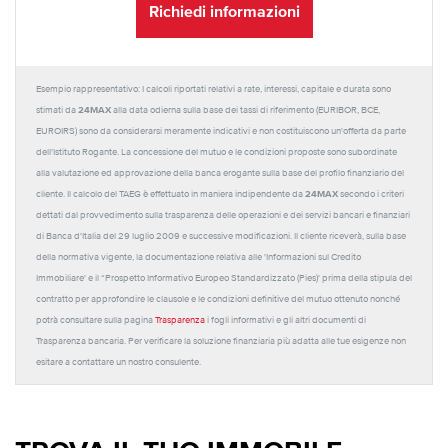
Richiedi informazioni
Esempio rappresentativo: I calcoli riportati relativi a rate, interessi, capitale e durata sono
24MAX
stimati da
alla data odierna sulla base dei tassi di riferimento (EURIBOR, BCE,
EUROIRS) sono da considerarsi meramente indicativi e non costituiscono un'offerta da parte
dell'Istituto Rogante. La concessione del mutuo e le condizioni proposte sono subordinate
alla valutazione ed approvazione della banca erogante sulla base del profilo finanziario del
24MAX
cliente. Il calcolo del TAEG è effettuato in maniera indipendente da
secondo i criteri
dettati dal provvedimento sulla trasparenza delle operazioni e dei servizi bancari e finanziari
di Banca d'Italia del 29 luglio 2009 e successive modificazioni. Il cliente riceverà, sulla base
della normativa vigente, la documentazione relativa alle 'Informazioni sul Credito
Immobiliare' e il “Prospetto Informativo Europeo Standardizzato (Pies)' prima della stipula del
contratto per approfondire le clausole e le condizioni definitive del mutuo ottenuto nonché
potrà consultare sulla pagina
Trasparenza
i fogli informativi e gli altri documenti di
Trasparenza bancaria. Per verificare la soluzione finanziaria più adatta alle tue esigenze non
esitare a contattare un nostro consulente.