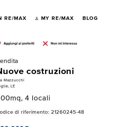
N RE/MAX
MY RE/MAX
BLOG
Aggiungi ai preferiti
Non mi interessa
endita
Nuove costruzioni
ia Mazzucchi
glie, LE
00mq, 4 locali
odice di riferimento: 21260245-48