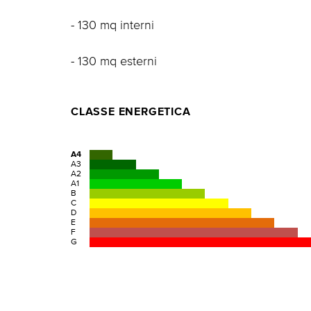
- 130 mq interni
- 130 mq esterni
CLASSE ENERGETICA
A4
A3
A2
A1
B
C
D
E
F
G