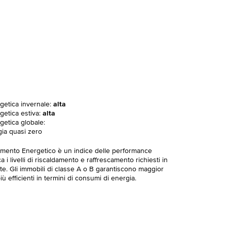
rgetica invernale:
alta
getica estiva:
alta
getica globale:
gia quasi zero
imento Energetico è un indice delle performance
 i livelli di riscaldamento e raffrescamento richiesti in
te. Gli immobili di classe A o B garantiscono maggior
ù efficienti in termini di consumi di energia.