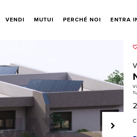
VENDI
MUTUI
PERCHÉ NOI
ENTRA I
V
V
Tu
2
C