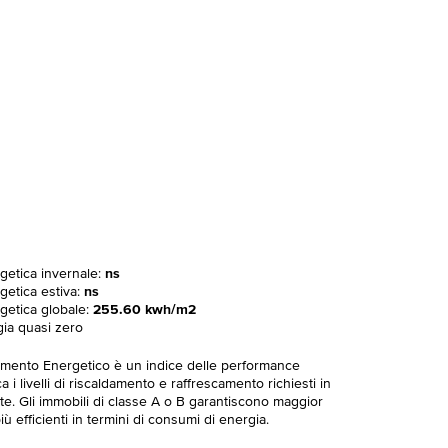
rgetica invernale:
ns
getica estiva:
ns
rgetica globale:
255.60 kwh/m2
gia quasi zero
imento Energetico è un indice delle performance
 i livelli di riscaldamento e raffrescamento richiesti in
te. Gli immobili di classe A o B garantiscono maggior
ù efficienti in termini di consumi di energia.