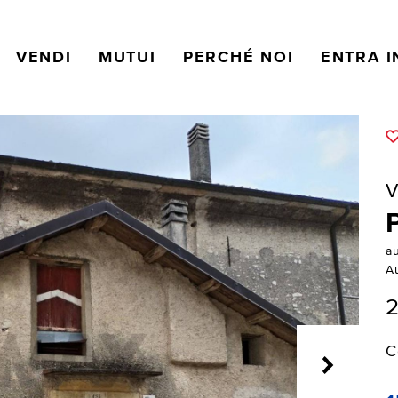
VENDI
MUTUI
PERCHÉ NOI
ENTRA I
V
a
A
2
C