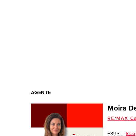
AGENTE
Moira De
RE/MAX C
+393...
Sco