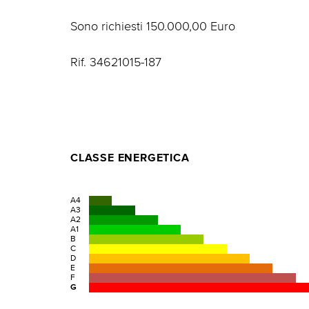
Sono richiesti 150.000,00 Euro
Rif. 34621015-187
CLASSE ENERGETICA
A4
A3
A2
A1
B
C
D
E
F
G