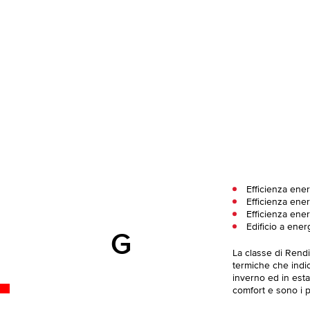
Efficienza ene
Efficienza ener
Efficienza ene
Edificio a ener
G
La classe di Rend
termiche che indica
inverno ed in esta
comfort e sono i pi