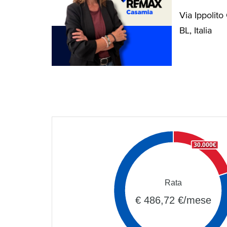
Via Ippolito 
BL, Italia
30.000€
Rata
€ 486,72 €/mese