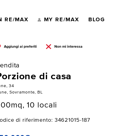
N RE/MAX
MY RE/MAX
BLOG
Aggiungi ai preferiti
Non mi interessa
endita
Porzione di casa
une, 34
une, Sovramonte, BL
00mq, 10 locali
odice di riferimento: 34621015-187