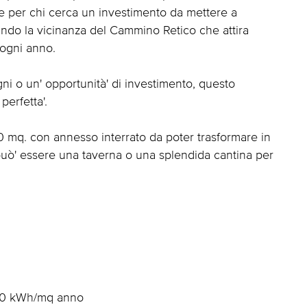
e per chi cerca un investimento da mettere a
tando la vicinanza del Cammino Retico che attira
 ogni anno.
ni o un' opportunità' di investimento, questo
erfetta'.
0 mq. con annesso interrato da poter trasformare in
e può' essere una taverna o una splendida cantina per
60 kWh/mq anno