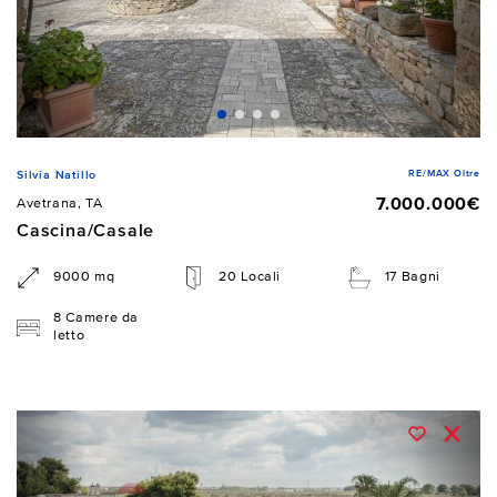
RE/MAX Oltre
Silvia Natillo
7.000.000€
Avetrana, TA
Cascina/Casale
9000 mq
20 Locali
17 Bagni
8 Camere da
letto