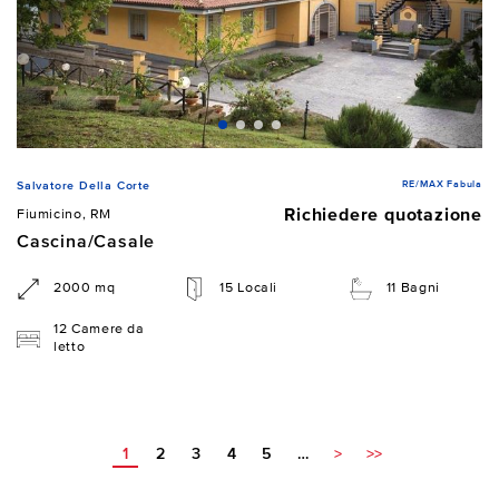
RE/MAX Fabula
Salvatore Della Corte
Richiedere quotazione
Fiumicino, RM
Cascina/Casale
2000 mq
15 Locali
11 Bagni
12 Camere da
letto
1
2
3
4
5
…
>
>>