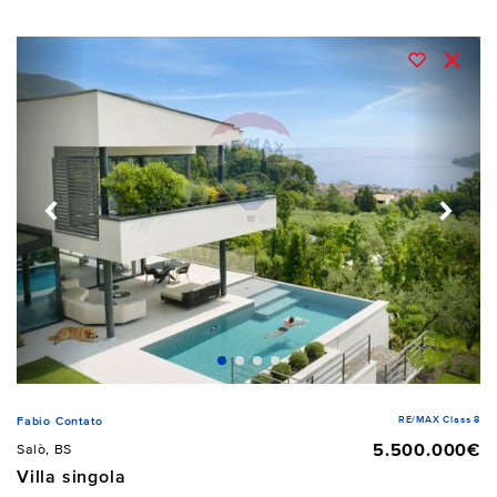
RE/MAX Class 8
Fabio Contato
5.500.000€
Salò, BS
Villa singola