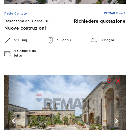
RE/MAX Class 8
Fabio Contato
Richiedere quotazione
Desenzano del Garda, BS
Nuove costruzioni
530 mq
5 Locali
3 Bagni
4 Camere da
letto