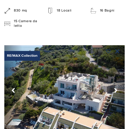
830 mq
18 Locali
16 Bagni
15 Camere da
letto
RE/MAX Collection