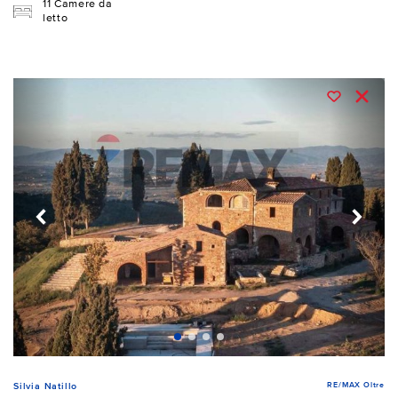
11 Camere da
letto
RE/MAX Oltre
Silvia Natillo