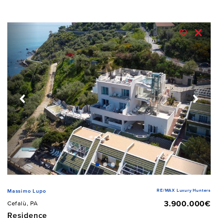
RE/MAX Luxury Hunters
Massimo Lupo
3.900.000€
Cefalù, PA
Residence