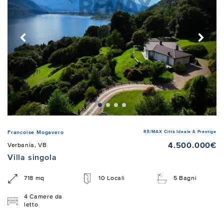
RE/MAX Città Ideale & Prestige
Francoise Mogavero
4.500.000€
Verbania, VB
Villa singola
718 mq
10 Locali
5 Bagni
4 Camere da
letto