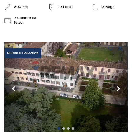
800 mq
10 Locali
3 Bagni
7 Camere da
letto
RE/MAX Collection