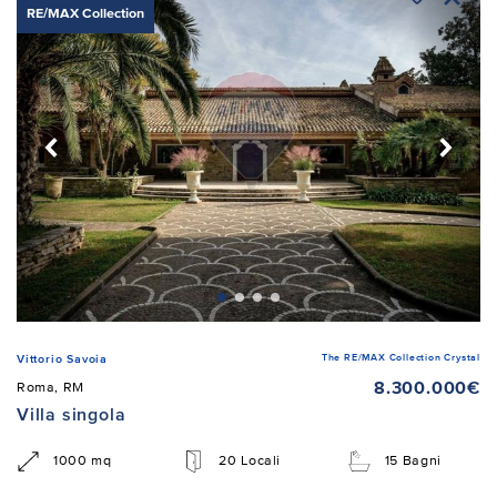
RE/MAX Collection
The RE/MAX Collection Crystal
Vittorio Savoia
8.300.000€
Roma, RM
Villa singola
1000 mq
20 Locali
15 Bagni