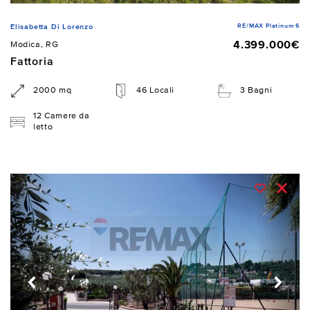
RE/MAX Platinum 6
Elisabetta Di Lorenzo
4.399.000€
Modica, RG
Fattoria
2000 mq
46 Locali
3 Bagni
12 Camere da
letto