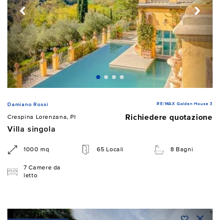
RE/MAX Golden House 3
Damiano Rossi
Richiedere quotazione
Crespina Lorenzana, PI
Villa singola
1000 mq
65 Locali
8 Bagni
7 Camere da
letto