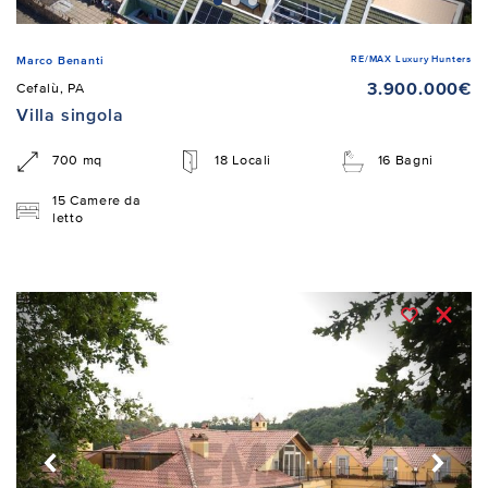
RE/MAX Luxury Hunters
Marco Benanti
3.900.000€
Cefalù, PA
Villa singola
700 mq
18 Locali
16 Bagni
15 Camere da
letto