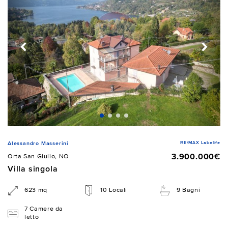
RE/MAX Lakelife
Alessandro Masserini
3.900.000€
Orta San Giulio, NO
Villa singola
623 mq
10 Locali
9 Bagni
7 Camere da
letto