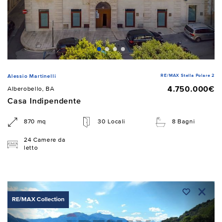
RE/MAX Stella Polare 2
Alessio Martinelli
4.750.000€
Alberobello, BA
Casa Indipendente
870 mq
30 Locali
8 Bagni
24 Camere da
letto
RE/MAX Collection