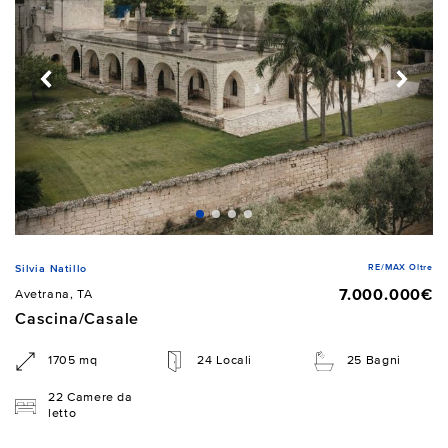
RE/MAX Oltre
Silvia Natillo
7.000.000€
Avetrana, TA
Cascina/Casale
1705 mq
24 Locali
25 Bagni
22 Camere da
letto