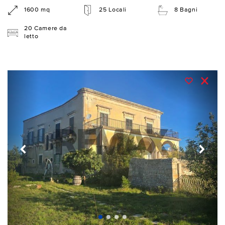
1600 mq
25 Locali
8 Bagni
20 Camere da
letto