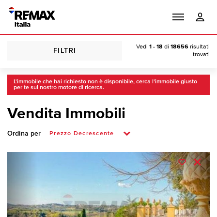
Vedi
1 - 18
di
18656
risultati
FILTRI
trovati
L'immobile che hai richiesto non è disponibile, cerca l'immobile giusto
per te sul nostro motore di ricerca.
Vendita Immobili
Ordina per