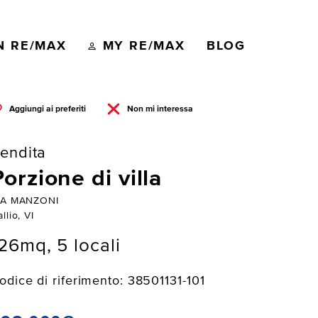
N RE/MAX
MY RE/MAX
BLOG
Aggiungi ai preferiti
Non mi interessa
endita
Porzione di villa
IA MANZONI
llio, VI
26mq, 5 locali
odice di riferimento: 38501131-101