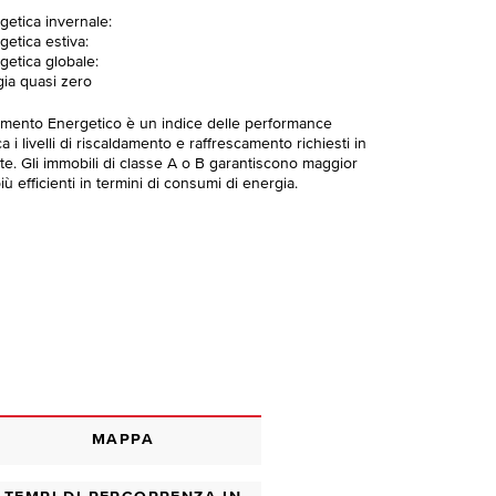
getica invernale:
getica estiva:
getica globale:
gia quasi zero
imento Energetico è un indice delle performance
 i livelli di riscaldamento e raffrescamento richiesti in
te. Gli immobili di classe A o B garantiscono maggior
ù efficienti in termini di consumi di energia.
MAPPA