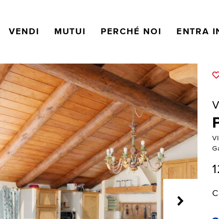
VENDI
MUTUI
PERCHÉ NOI
ENTRA I
V
V
Ga
1
C