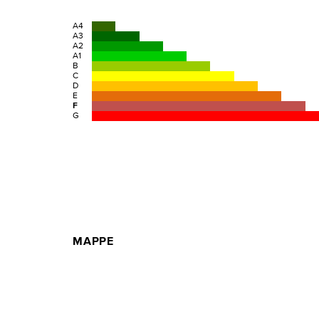
A4
A3
A2
A1
B
C
D
E
F
G
MAPPE