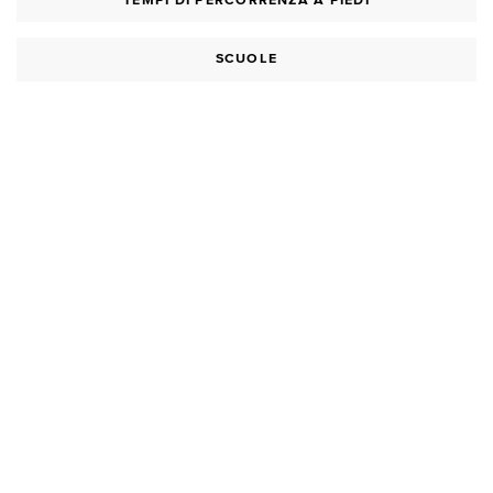
TEMPI DI PERCORRENZA A PIEDI
SCUOLE