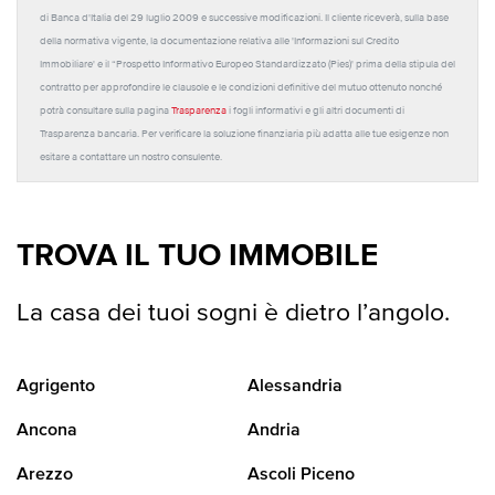
di Banca d'Italia del 29 luglio 2009 e successive modificazioni. Il cliente riceverà, sulla base
della normativa vigente, la documentazione relativa alle 'Informazioni sul Credito
Immobiliare' e il “Prospetto Informativo Europeo Standardizzato (Pies)' prima della stipula del
contratto per approfondire le clausole e le condizioni definitive del mutuo ottenuto nonché
potrà consultare sulla pagina
Trasparenza
i fogli informativi e gli altri documenti di
Trasparenza bancaria. Per verificare la soluzione finanziaria più adatta alle tue esigenze non
esitare a contattare un nostro consulente.
TROVA IL TUO IMMOBILE
La casa dei tuoi sogni è dietro l’angolo.
Agrigento
Alessandria
Ancona
Andria
Arezzo
Ascoli Piceno