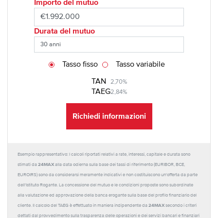
Importo del mutuo
Durata del mutuo
Tasso fisso
Tasso variabile
TAN
2,70%
TAEG
2,84%
Richiedi informazioni
Esempio rappresentativo: I calcoli riportati relativi a rate, interessi, capitale e durata sono
24MAX
stimati da
alla data odierna sulla base dei tassi di riferimento (EURIBOR, BCE,
EUROIRS) sono da considerarsi meramente indicativi e non costituiscono un'offerta da parte
dell'Istituto Rogante. La concessione del mutuo e le condizioni proposte sono subordinate
alla valutazione ed approvazione della banca erogante sulla base del profilo finanziario del
24MAX
cliente. Il calcolo del TAEG è effettuato in maniera indipendente da
secondo i criteri
dettati dal provvedimento sulla trasparenza delle operazioni e dei servizi bancari e finanziari