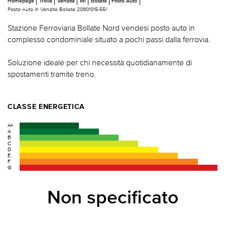
Homepage
Trova
Vendita
MI
Bollate
Posto Auto
Posto Auto In Vendita Bollate 20901015-551
Stazione Ferroviaria Bollate Nord vendesi posto auto in
complesso condominiale situato a pochi passi dalla ferrovia.
Soluzione ideale per chi necessità quotidianamente di
spostamenti tramite treno.
CLASSE ENERGETICA
A+
A
B
C
D
E
F
G
Non specificato