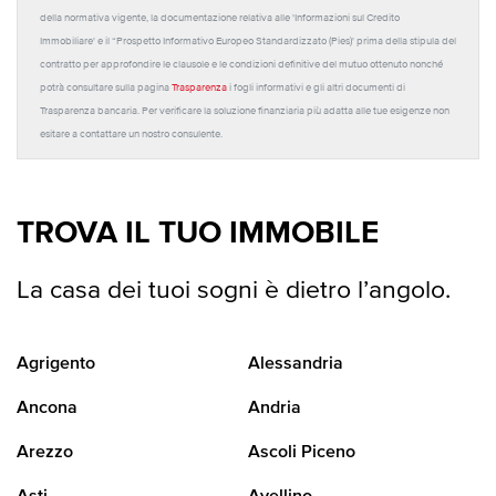
della normativa vigente, la documentazione relativa alle 'Informazioni sul Credito
Immobiliare' e il “Prospetto Informativo Europeo Standardizzato (Pies)' prima della stipula del
contratto per approfondire le clausole e le condizioni definitive del mutuo ottenuto nonché
potrà consultare sulla pagina
Trasparenza
i fogli informativi e gli altri documenti di
Trasparenza bancaria. Per verificare la soluzione finanziaria più adatta alle tue esigenze non
esitare a contattare un nostro consulente.
TROVA IL TUO IMMOBILE
La casa dei tuoi sogni è dietro l’angolo.
Agrigento
Alessandria
Ancona
Andria
Arezzo
Ascoli Piceno