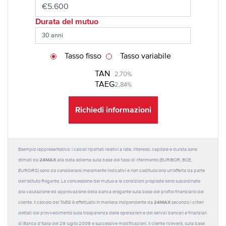
Durata del mutuo
Tasso fisso
Tasso variabile
TAN
2,70%
TAEG
2,84%
Richiedi informazioni
Esempio rappresentativo: I calcoli riportati relativi a rate, interessi, capitale e durata sono
24MAX
stimati da
alla data odierna sulla base dei tassi di riferimento (EURIBOR, BCE,
EUROIRS) sono da considerarsi meramente indicativi e non costituiscono un'offerta da parte
dell'Istituto Rogante. La concessione del mutuo e le condizioni proposte sono subordinate
alla valutazione ed approvazione della banca erogante sulla base del profilo finanziario del
24MAX
cliente. Il calcolo del TAEG è effettuato in maniera indipendente da
secondo i criteri
dettati dal provvedimento sulla trasparenza delle operazioni e dei servizi bancari e finanziari
di Banca d'Italia del 29 luglio 2009 e successive modificazioni. Il cliente riceverà, sulla base