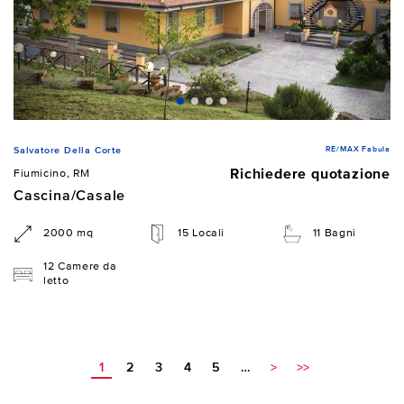
RE/MAX Fabula
Salvatore Della Corte
Richiedere quotazione
Fiumicino, RM
Cascina/Casale
2000 mq
15 Locali
11 Bagni
12 Camere da
letto
1
2
3
4
5
…
>
>>