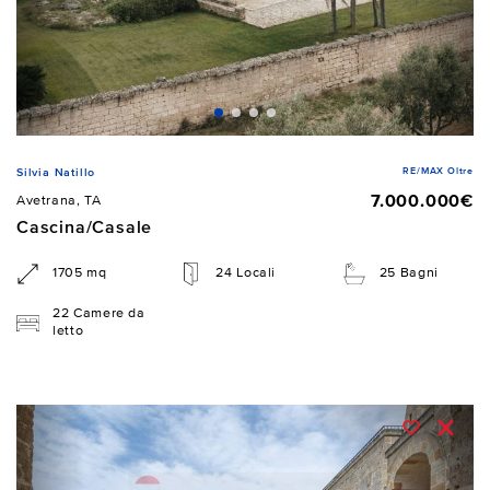
RE/MAX Oltre
Silvia Natillo
7.000.000€
Avetrana, TA
Cascina/Casale
1705 mq
24 Locali
25 Bagni
22 Camere da
letto