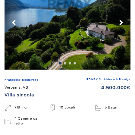
RE/MAX Città Ideale & Prestige
Francoise Mogavero
4.500.000€
Verbania, VB
Villa singola
718 mq
10 Locali
5 Bagni
4 Camere da
letto