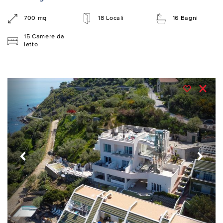
700 mq
18 Locali
16 Bagni
15 Camere da
letto