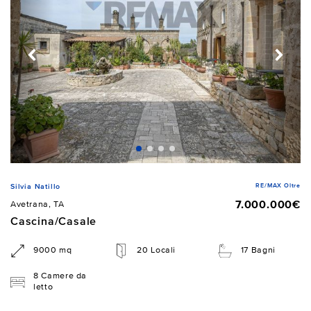
RE/MAX Oltre
Silvia Natillo
7.000.000€
Avetrana, TA
Cascina/Casale
9000 mq
20 Locali
17 Bagni
8 Camere da
letto