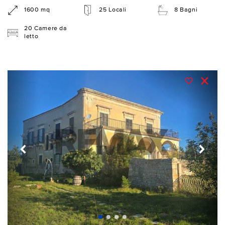
1600 mq
25 Locali
8 Bagni
20 Camere da
letto