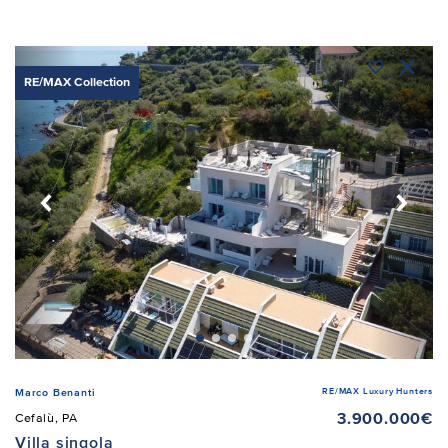
RE/MAX Collection
RE/MAX Luxury Hunters
Marco Benanti
3.900.000€
Cefalù, PA
Villa singola