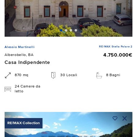
RE/MAX Stella Polare 2
Alessio Martinelli
4.750.000€
Alberobello, BA
Casa Indipendente
870 mq
30 Locali
8 Bagni
24 Camere da
letto
RE/MAX Collection