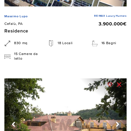
RE/MAX Luxury Hunters
Massimo Lupo
3.900.000€
Cefalù, PA
Residence
830 mq
18 Locali
16 Bagni
15 Camere da
letto