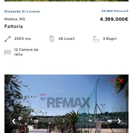
RE/MAX Platinum 6
Elisabetta Di Lorenzo
4.399.000€
Modica, RG
Fattoria
2000 mq
46 Locali
3 Bagni
12 Camere da
letto