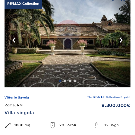
RE/MAX Collection
The RE/MAX Collection Crystal
Vittorio Savoia
8.300.000€
Roma, RM
Villa singola
1000 mq
20 Locali
15 Bagni