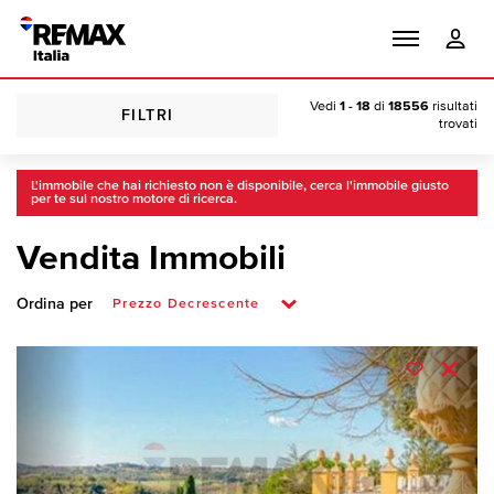
Vedi
1 - 18
di
18556
risultati
FILTRI
trovati
L'immobile che hai richiesto non è disponibile, cerca l'immobile giusto
per te sul nostro motore di ricerca.
Vendita Immobili
Ordina per