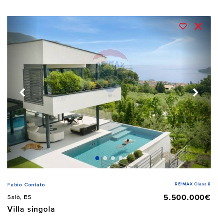
RE/MAX Class 8
Fabio Contato
5.500.000€
Salò, BS
Villa singola