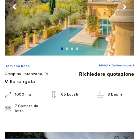
RE/MAX Golden House 3
Damiano Rossi
Richiedere quotazione
Crespina Lorenzana, PI
Villa singola
1000 mq
65 Locali
8 Bagni
7 Camere da
letto