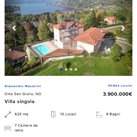
RE/MAX Lakelife
Alessandro Masserini
3.900.000€
Orta San Giulio, NO
Villa singola
623 mq
10 Locali
9 Bagni
7 Camere da
letto