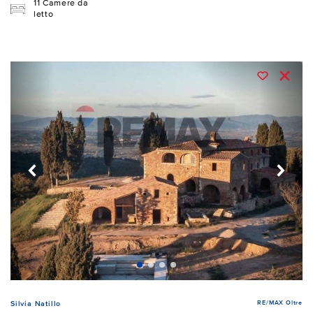
11 Camere da
letto
RE/MAX Oltre
Silvia Natillo