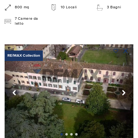
800 mq
10 Locali
3 Bagni
7 Camere da
letto
RE/MAX Collection