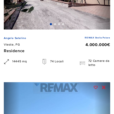
RE/MAX Stella Polare
Angela Satalino
4.000.000€
Vieste, FG
Residence
72 Camere da
14445 mq
74 Locali
letto