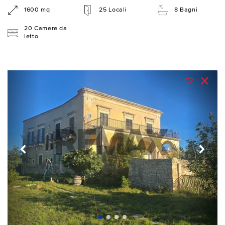
1600 mq
25 Locali
8 Bagni
20 Camere da
letto