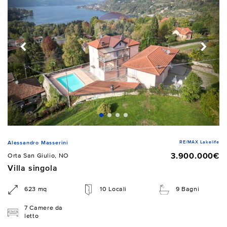
RE/MAX Lakelife
Alessandro Masserini
3.900.000€
Orta San Giulio, NO
Villa singola
623 mq
10 Locali
9 Bagni
7 Camere da
letto