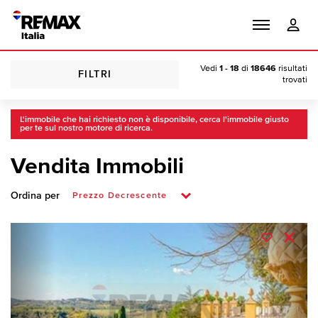
Vedi
1 - 18
di
18646
risultati
FILTRI
trovati
L'immobile che hai richiesto non è disponibile, cerca l'immobile giusto
per te sul nostro motore di ricerca.
Vendita Immobili
Ordina per