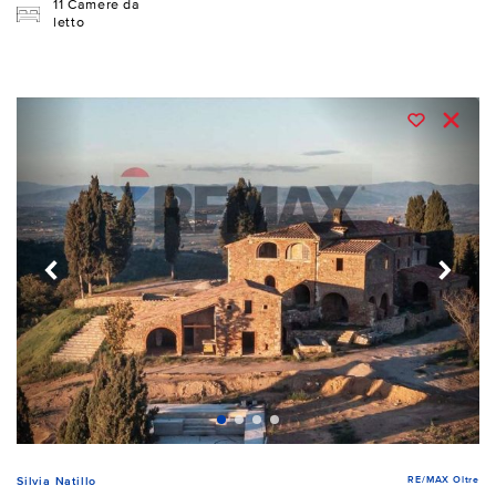
11 Camere da
letto
RE/MAX Oltre
Silvia Natillo