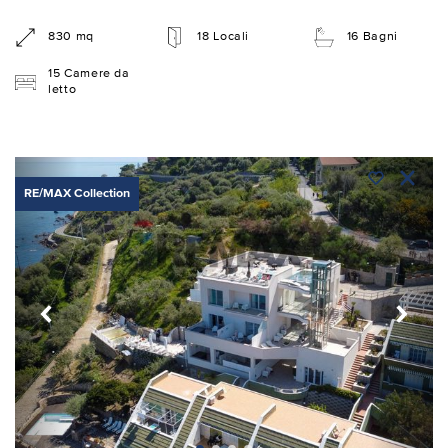
830 mq
18 Locali
16 Bagni
15 Camere da
letto
RE/MAX Collection