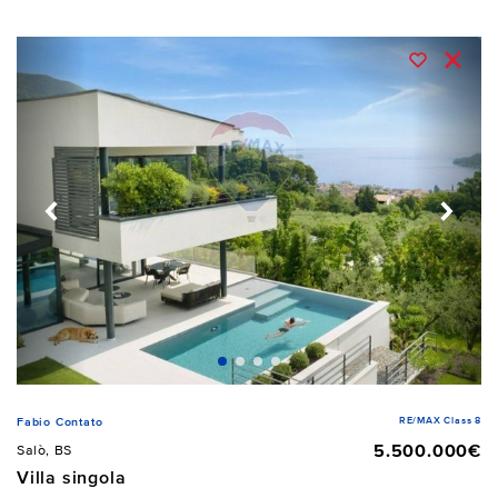
RE/MAX Class 8
Fabio Contato
5.500.000€
Salò, BS
Villa singola