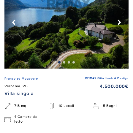
RE/MAX Città Ideale & Prestige
Francoise Mogavero
4.500.000€
Verbania, VB
Villa singola
718 mq
10 Locali
5 Bagni
4 Camere da
letto