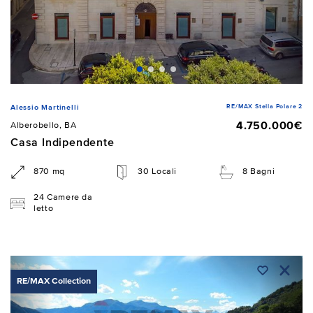
RE/MAX Stella Polare 2
Alessio Martinelli
4.750.000€
Alberobello, BA
Casa Indipendente
870 mq
30 Locali
8 Bagni
24 Camere da
letto
RE/MAX Collection