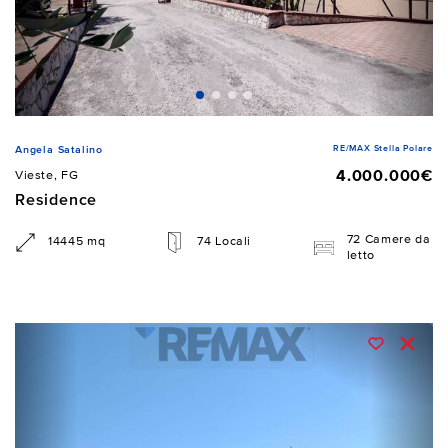
RE/MAX Stella Polare
Angela Satalino
4.000.000€
Vieste, FG
Residence
72 Camere da
14445 mq
74 Locali
letto