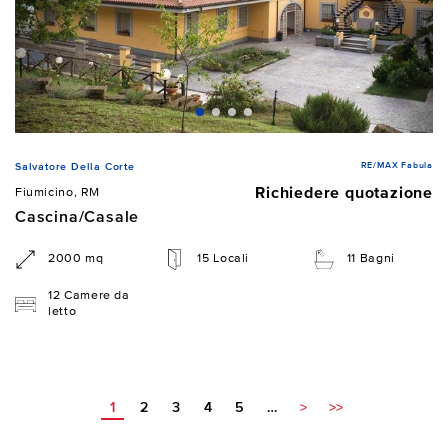
RE/MAX Fabula
Salvatore Della Corte
Richiedere quotazione
Fiumicino, RM
Cascina/Casale
2000 mq
15 Locali
11 Bagni
12 Camere da
letto
1
2
3
4
5
…
>
>>