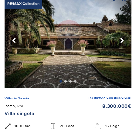
RE/MAX Collection
The RE/MAX Collection Crystal
Vittorio Savoia
8.300.000€
Roma, RM
Villa singola
1000 mq
20 Locali
15 Bagni