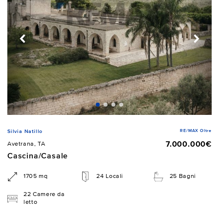
RE/MAX Oltre
Silvia Natillo
7.000.000€
Avetrana, TA
Cascina/Casale
1705 mq
24 Locali
25 Bagni
22 Camere da
letto