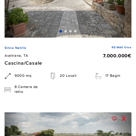
RE/MAX Oltre
Silvia Natillo
7.000.000€
Avetrana, TA
Cascina/Casale
9000 mq
20 Locali
17 Bagni
8 Camere da
letto