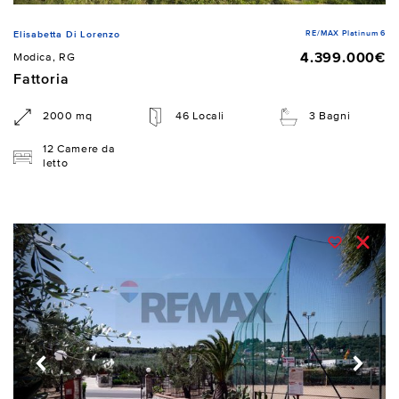
RE/MAX Platinum 6
Elisabetta Di Lorenzo
4.399.000€
Modica, RG
Fattoria
2000 mq
46 Locali
3 Bagni
12 Camere da
letto