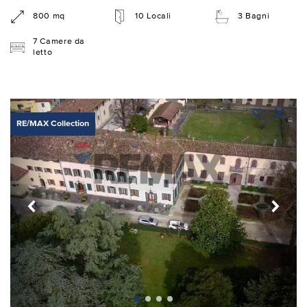
800 mq
10 Locali
3 Bagni
7 Camere da
letto
RE/MAX Collection