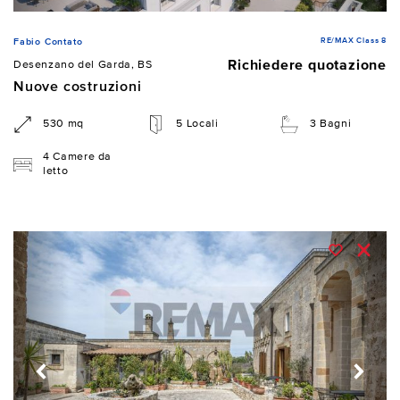
RE/MAX Class 8
Fabio Contato
Richiedere quotazione
Desenzano del Garda, BS
Nuove costruzioni
530 mq
5 Locali
3 Bagni
4 Camere da
letto