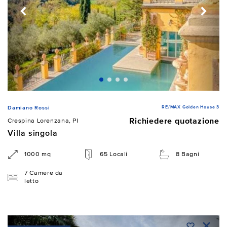
RE/MAX Golden House 3
Damiano Rossi
Richiedere quotazione
Crespina Lorenzana, PI
Villa singola
1000 mq
65 Locali
8 Bagni
7 Camere da
letto