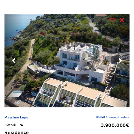
RE/MAX Luxury Hunters
Massimo Lupo
3.900.000€
Cefalù, PA
Residence