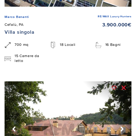
RE/MAX Luxury Hunters
Marco Benanti
3.900.000€
Cefalù, PA
Villa singola
700 mq
18 Locali
16 Bagni
15 Camere da
letto