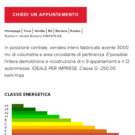
CHIEDI UN APPUNTAMENTO
Homepage
Trova
Vendita
BG
Barzana
Rustico
Rustico In Vendita Barzana 30631075-126
In posizione centrale, vendesi intero fabbricato avente 3000
mc di volumetria e area circostante di pertinenza. E'possibile
l'intera demolizione e ricostruzione di n.9 appartamenti e n.12
autorimesse. IDEALE PER IMPRESE. Classe G -250,00
kwh/mqa
CLASSE ENERGETICA
A4
A3
A2
A1
B
C
D
E
F