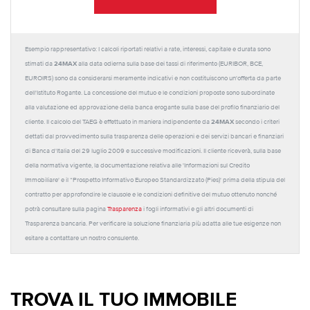
Esempio rappresentativo: I calcoli riportati relativi a rate, interessi, capitale e durata sono
24MAX
stimati da
alla data odierna sulla base dei tassi di riferimento (EURIBOR, BCE,
EUROIRS) sono da considerarsi meramente indicativi e non costituiscono un'offerta da parte
dell'Istituto Rogante. La concessione del mutuo e le condizioni proposte sono subordinate
alla valutazione ed approvazione della banca erogante sulla base del profilo finanziario del
24MAX
cliente. Il calcolo del TAEG è effettuato in maniera indipendente da
secondo i criteri
dettati dal provvedimento sulla trasparenza delle operazioni e dei servizi bancari e finanziari
di Banca d'Italia del 29 luglio 2009 e successive modificazioni. Il cliente riceverà, sulla base
della normativa vigente, la documentazione relativa alle 'Informazioni sul Credito
Immobiliare' e il “Prospetto Informativo Europeo Standardizzato (Pies)' prima della stipula del
contratto per approfondire le clausole e le condizioni definitive del mutuo ottenuto nonché
potrà consultare sulla pagina
Trasparenza
i fogli informativi e gli altri documenti di
Trasparenza bancaria. Per verificare la soluzione finanziaria più adatta alle tue esigenze non
esitare a contattare un nostro consulente.
TROVA IL TUO IMMOBILE