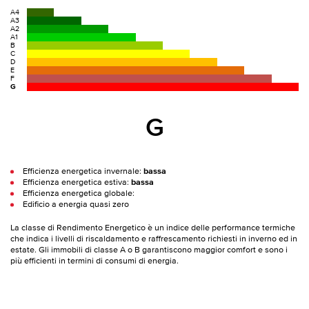
A4
A3
A2
A1
B
C
D
E
F
G
G
Efficienza energetica invernale:
bassa
Efficienza energetica estiva:
bassa
Efficienza energetica globale:
Edificio a energia quasi zero
La classe di Rendimento Energetico è un indice delle performance termiche
che indica i livelli di riscaldamento e raffrescamento richiesti in inverno ed in
estate. Gli immobili di classe A o B garantiscono maggior comfort e sono i
più efficienti in termini di consumi di energia.