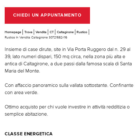
CHIEDI UN APPUNTAMENTO
Homepage
Trova
Vendita
CT
Caltagirone
Rustico
Rustico In Vendita Caltagirone 30721582-116
Insieme di case dirute, site in Via Porta Ruggero dal n. 29 al
39, lato numeri dispari, 150 mq circa, nella zona più alta e
antica di Caltagirone, a due passi dalla famosa scala di Santa
Maria del Monte.
Con affaccio panoramico sulla vallata sottostante. Confinante
con area verde.
Ottimo acquisto per chi vuole investire in attività redditizia o
semplice abitazione.
CLASSE ENERGETICA