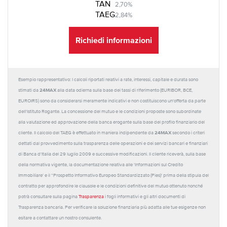
TAN
2,70%
TAEG
2,84%
Richiedi informazioni
Esempio rappresentativo: I calcoli riportati relativi a rate, interessi, capitale e durata sono
24MAX
stimati da
alla data odierna sulla base dei tassi di riferimento (EURIBOR, BCE,
EUROIRS) sono da considerarsi meramente indicativi e non costituiscono un'offerta da parte
dell'Istituto Rogante. La concessione del mutuo e le condizioni proposte sono subordinate
alla valutazione ed approvazione della banca erogante sulla base del profilo finanziario del
24MAX
cliente. Il calcolo del TAEG è effettuato in maniera indipendente da
secondo i criteri
dettati dal provvedimento sulla trasparenza delle operazioni e dei servizi bancari e finanziari
di Banca d'Italia del 29 luglio 2009 e successive modificazioni. Il cliente riceverà, sulla base
della normativa vigente, la documentazione relativa alle 'Informazioni sul Credito
Immobiliare' e il “Prospetto Informativo Europeo Standardizzato (Pies)' prima della stipula del
contratto per approfondire le clausole e le condizioni definitive del mutuo ottenuto nonché
potrà consultare sulla pagina
Trasparenza
i fogli informativi e gli altri documenti di
Trasparenza bancaria. Per verificare la soluzione finanziaria più adatta alle tue esigenze non
esitare a contattare un nostro consulente.