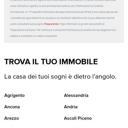
di Banca d'Italia del 29 luglio 2009 e successive modificazioni. Il cliente riceverà, sulla base
della normativa vigente, la documentazione relativa alle 'Informazioni sul Credito
Immobiliare' e il “Prospetto Informativo Europeo Standardizzato (Pies)' prima della stipula del
contratto per approfondire le clausole e le condizioni definitive del mutuo ottenuto nonché
potrà consultare sulla pagina
Trasparenza
i fogli informativi e gli altri documenti di
Trasparenza bancaria. Per verificare la soluzione finanziaria più adatta alle tue esigenze non
esitare a contattare un nostro consulente.
TROVA IL TUO IMMOBILE
La casa dei tuoi sogni è dietro l’angolo.
Agrigento
Alessandria
Ancona
Andria
Arezzo
Ascoli Piceno