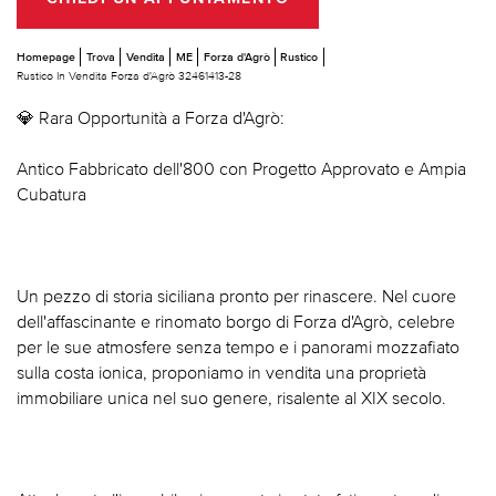
Homepage
Trova
Vendita
ME
Forza d'Agrò
Rustico
Rustico In Vendita Forza d'Agrò 32461413-28
💎 Rara Opportunità a Forza d'Agrò:
Antico Fabbricato dell'800 con Progetto Approvato e Ampia
Cubatura
Un pezzo di storia siciliana pronto per rinascere. Nel cuore
dell'affascinante e rinomato borgo di Forza d'Agrò, celebre
per le sue atmosfere senza tempo e i panorami mozzafiato
sulla costa ionica, proponiamo in vendita una proprietà
immobiliare unica nel suo genere, risalente al XIX secolo.