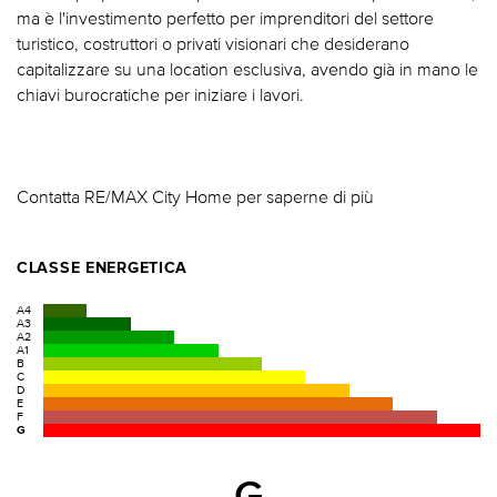
ma è l'investimento perfetto per imprenditori del settore
turistico, costruttori o privati visionari che desiderano
capitalizzare su una location esclusiva, avendo già in mano le
chiavi burocratiche per iniziare i lavori.
Contatta RE/MAX City Home per saperne di più
CLASSE ENERGETICA
A4
A3
A2
A1
B
C
D
E
F
G