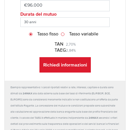
Durata del mutuo
Tasso fisso
Tasso variabile
TAN
2,70%
TAEG
2,84%
Richiedi informazioni
Esempio rappresentativo: I calcoli riportati relativi a rate, interessi, capitale e durata sono
24MAX
stimati da
alla data odierna sulla base dei tassi di riferimento (EURIBOR, BCE,
EUROIRS) sono da considerarsi meramente indicativi e non costituiscono un'offerta da parte
dell'Istituto Rogante. La concessione del mutuo e le condizioni proposte sono subordinate
alla valutazione ed approvazione della banca erogante sulla base del profilo finanziario del
24MAX
cliente. Il calcolo del TAEG è effettuato in maniera indipendente da
secondo i criteri
dettati dal provvedimento sulla trasparenza delle operazioni e dei servizi bancari e finanziari