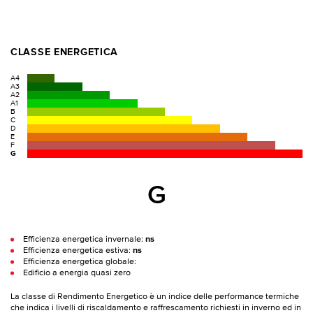
CLASSE ENERGETICA
A4
A3
A2
A1
B
C
D
E
F
G
G
Efficienza energetica invernale:
ns
Efficienza energetica estiva:
ns
Efficienza energetica globale:
Edificio a energia quasi zero
La classe di Rendimento Energetico è un indice delle performance termiche
che indica i livelli di riscaldamento e raffrescamento richiesti in inverno ed in