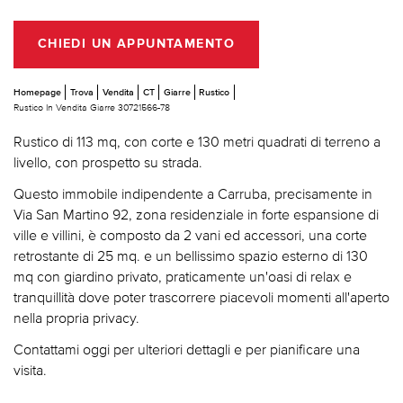
CHIEDI UN APPUNTAMENTO
Homepage
Trova
Vendita
CT
Giarre
Rustico
Rustico In Vendita Giarre 30721566-78
Rustico di 113 mq, con corte e 130 metri quadrati di terreno a
livello, con prospetto su strada.
Questo immobile indipendente a Carruba, precisamente in
Via San Martino 92, zona residenziale in forte espansione di
ville e villini, è composto da 2 vani ed accessori, una corte
retrostante di 25 mq. e un bellissimo spazio esterno di 130
mq con giardino privato, praticamente un'oasi di relax e
tranquillità dove poter trascorrere piacevoli momenti all'aperto
nella propria privacy.
Contattami oggi per ulteriori dettagli e per pianificare una
visita.