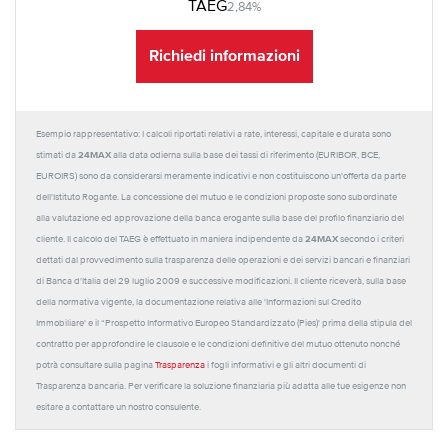
TAEG
2,84%
Richiedi informazioni
Esempio rappresentativo: I calcoli riportati relativi a rate, interessi, capitale e durata sono
24MAX
stimati da
alla data odierna sulla base dei tassi di riferimento (EURIBOR, BCE,
EUROIRS) sono da considerarsi meramente indicativi e non costituiscono un'offerta da parte
dell'Istituto Rogante. La concessione del mutuo e le condizioni proposte sono subordinate
alla valutazione ed approvazione della banca erogante sulla base del profilo finanziario del
24MAX
cliente. Il calcolo del TAEG è effettuato in maniera indipendente da
secondo i criteri
dettati dal provvedimento sulla trasparenza delle operazioni e dei servizi bancari e finanziari
di Banca d'Italia del 29 luglio 2009 e successive modificazioni. Il cliente riceverà, sulla base
della normativa vigente, la documentazione relativa alle 'Informazioni sul Credito
Immobiliare' e il “Prospetto Informativo Europeo Standardizzato (Pies)' prima della stipula del
contratto per approfondire le clausole e le condizioni definitive del mutuo ottenuto nonché
potrà consultare sulla pagina
Trasparenza
i fogli informativi e gli altri documenti di
Trasparenza bancaria. Per verificare la soluzione finanziaria più adatta alle tue esigenze non
esitare a contattare un nostro consulente.